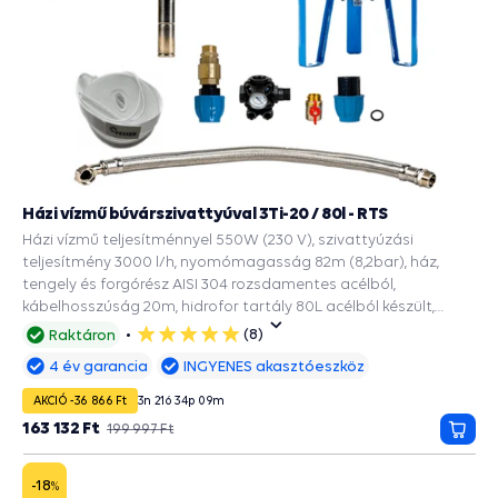
Házi vízmű búvárszivattyúval 3Ti-20 / 80l - RTS
Házi vízmű teljesítménnyel 550W (230 V), szivattyúzási
teljesítmény 3000 l/h, nyomómagasság 82m (8,2bar), ház,
tengely és forgórész AISI 304 rozsdamentes acélból,
kábelhosszúság 20m, hidrofor tartály 80L acélból készült,
EPDM ivóvíz zacskóval, a 90mm és szélesebb fúrásokba.
(8)
Raktáron
5
csillag
4 év garancia
INGYENES akasztóeszköz
AKCIÓ -36 866 Ft
3
n
21
ó
34
p
08
m
163 132 Ft
199 997 Ft
Kosá
-18
%