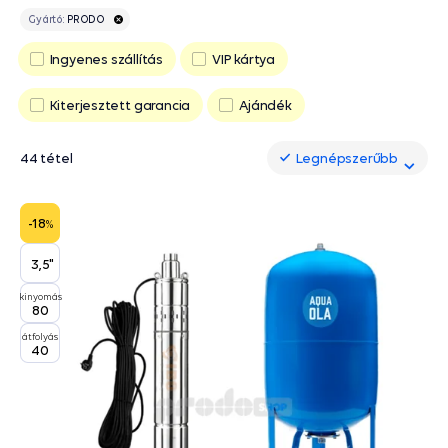
Gyártó:
PRODO
Ingyenes szállítás
VIP kártya
Kiterjesztett garancia
Ajándék
44 tétel
Legnépszerűbb
Legnépszerűbb
-18
%
3,5"
kinyomás
80
átfolyás
40