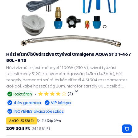
Házi vízmű búvárszivattyúval Omnigena AQUA ST 3T-46 /
80L - RTS
Házi vízmű teljesítménnyel 1100W (230 V), szivattyúzási
teljesítmény 3120 l/h, nyomómagasság 143m (14,3bar), héj,
tengely, bemeneti szűrő és kábelfedél AISI 304 rozsdamentes
acélból, kábelhosszúság 20m, hidrofor tartály 80L acélból
készült, EPDM ivóvíz zacskóval, a 90mm és szélesebb
(2)
Raktáron
4
fúrásokba.
csillag
4 év garancia
VIP kártya
INGYENES akasztóeszköz
AKCIÓ -33 578 Ft
3
n
21
ó
34
p
08
m
209 304 Ft
242 881 Ft
Kosá