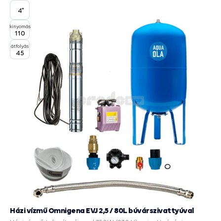
4"
kinyomás
110
átfolyás
45
Házi vízmű Omnigena EVJ 2,5 / 80L búvárszivattyúval