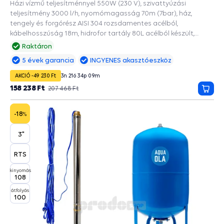
Házi vízmű teljesítménnyel 550W (230 V), szivattyúzási
teljesítmény 3000 l/h, nyomómagasság 70m (7bar), ház,
tengely és forgórész AISI 304 rozsdamentes acélból,
kábelhosszúság 18m, hidrofor tartály 80L acélból készült,
EPDM ivóvíz zacskóval, a 90mm és szélesebb fúrásokba,
Raktáron
Beépített tartozékok és védelmi funkciók: PRESS CONTROL
5 évek garancia
INGYENES akasztóeszköz
szivattyúkhoz, A szárazonfutás automatikus újraindítása,
Manométer, Szárazonfutás elleni védelem, Túlterhelés elleni
AKCIÓ -49 230 Ft
3
n
21
ó
34
p
08
m
védelem, Vízösszerázódás elleni védelem.
158 238 Ft
207 468 Ft
Kosá
-18
%
3"
RTS
kinyomás
108
átfolyás
100