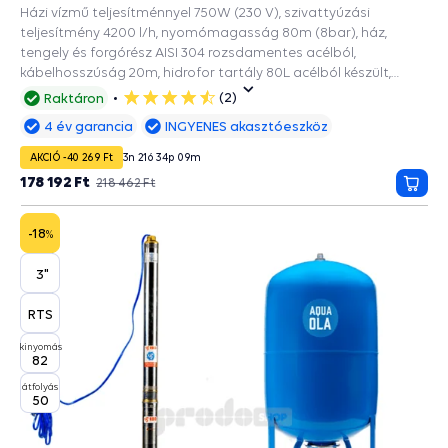
Házi vízmű teljesítménnyel 750W (230 V), szivattyúzási
teljesítmény 4200 l/h, nyomómagasság 80m (8bar), ház,
tengely és forgórész AISI 304 rozsdamentes acélból,
kábelhosszúság 20m, hidrofor tartály 80L acélból készült,
EPDM ivóvíz zacskóval, a 90mm és szélesebb fúrásokba.
(2)
Raktáron
5
csillag
4 év garancia
INGYENES akasztóeszköz
AKCIÓ -40 269 Ft
3
n
21
ó
34
p
08
m
178 192 Ft
218 462 Ft
Kosá
-18
%
3"
RTS
kinyomás
82
átfolyás
50