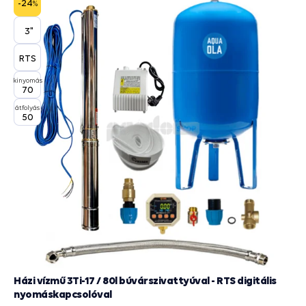
-24
%
3"
RTS
kinyomás
70
átfolyás
50
Házi vízmű 3Ti-17 / 80l búvárszivattyúval - RTS digitális
nyomáskapcsolóval