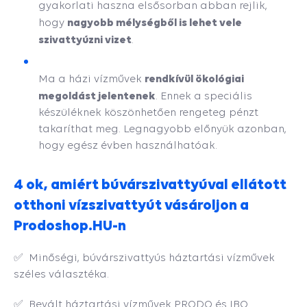
gyakorlati haszna elsősorban abban rejlik,
nagyobb mélységből is lehet vele
hogy
szivattyúzni vizet
.
rendkívül ökológiai
Ma a házi vízművek
megoldást jelentenek
. Ennek a speciális
készüléknek köszönhetően rengeteg pénzt
takaríthat meg. Legnagyobb előnyük azonban,
hogy egész évben használhatóak.
4 ok, amiért búvárszivattyúval ellátott
otthoni vízszivattyút vásároljon a
Prodoshop.HU-n
✅ Minőségi, búvárszivattyús háztartási vízművek
széles választéka.
✅ Bevált háztartási vízművek PRODO és IBO