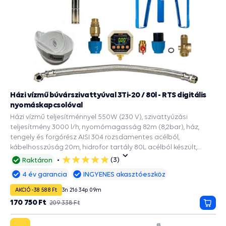
Házi vízmű búvárszivattyúval 3Ti-20 / 80l - RTS digitális
nyomáskapcsolóval
Házi vízmű teljesítménnyel 550W (230 V), szivattyúzási
teljesítmény 3000 l/h, nyomómagasság 82m (8,2bar), ház,
tengely és forgórész AISI 304 rozsdamentes acélból,
kábelhosszúság 20m, hidrofor tartály 80L acélból készült,
EPDM ivóvíz zacskóval, a 90mm és szélesebb fúrásokba,
(3)
Raktáron
5
Beépített tartozékok és védelmi funkciók: PRESS CONTROL
csillag
4 év garancia
INGYENES akasztóeszköz
szivattyúkhoz, A szárazonfutás automatikus újraindítása,
Manométer, Szárazonfutás elleni védelem, Túlterhelés elleni
AKCIÓ -38 588 Ft
3
n
21
ó
34
p
08
m
védelem, Vízösszerázódás elleni védelem.
170 750 Ft
209 338 Ft
Kosá