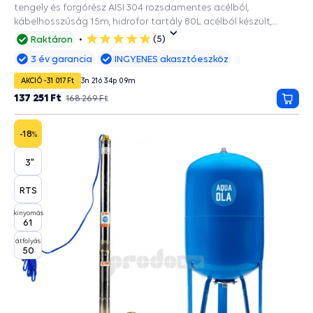
tengely és forgórész AISI 304 rozsdamentes acélból,
kábelhosszúság 15m, hidrofor tartály 80L acélból készült,
EPDM ivóvíz zacskóval, a 90mm és szélesebb fúrásokba.
(5)
Raktáron
5
csillag
3 év garancia
INGYENES akasztóeszköz
AKCIÓ -31 017 Ft
3
n
21
ó
34
p
08
m
137 251 Ft
168 269 Ft
Kosá
-18
%
3"
RTS
kinyomás
61
átfolyás
50