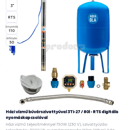
3"
RTS
kinyomás
110
átfolyás
50
Házi vízmű búvárszivattyúval 3Ti-27 / 80l - RTS digitális
nyomáskapcsolóval
Házi vízmű teljesítménnyel 750W (230 V), szivattyúzási