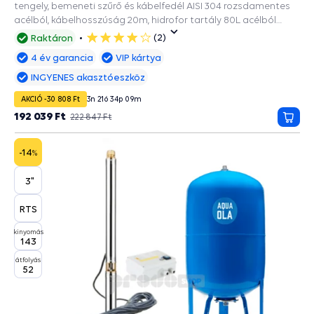
tengely, bemeneti szűrő és kábelfedél AISI 304 rozsdamentes
acélból, kábelhosszúság 20m, hidrofor tartály 80L acélból
készült, EPDM ivóvíz zacskóval, a 90mm és szélesebb
(2)
Raktáron
4
fúrásokba.
csillag
4 év garancia
VIP kártya
INGYENES akasztóeszköz
AKCIÓ -30 808 Ft
3
n
21
ó
34
p
08
m
192 039 Ft
222 847 Ft
Kosá
-14
%
3"
RTS
kinyomás
143
átfolyás
52