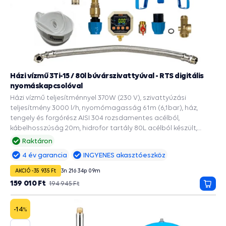
Házi vízmű 3Ti-15 / 80l búvárszivattyúval - RTS digitális
nyomáskapcsolóval
Házi vízmű teljesítménnyel 370W (230 V), szivattyúzási
teljesítmény 3000 l/h, nyomómagasság 61m (6,1bar), ház,
tengely és forgórész AISI 304 rozsdamentes acélból,
kábelhosszúság 20m, hidrofor tartály 80L acélból készült,
EPDM ivóvíz zacskóval, a 90mm és szélesebb fúrásokba,
Raktáron
Beépített tartozékok és védelmi funkciók: PRESS CONTROL
4 év garancia
INGYENES akasztóeszköz
szivattyúkhoz, A szárazonfutás automatikus újraindítása,
Manométer, Szárazonfutás elleni védelem, Túlterhelés elleni
AKCIÓ -35 935 Ft
3
n
21
ó
34
p
08
m
védelem, Vízösszerázódás elleni védelem.
159 010 Ft
194 945 Ft
Kosá
-14
%