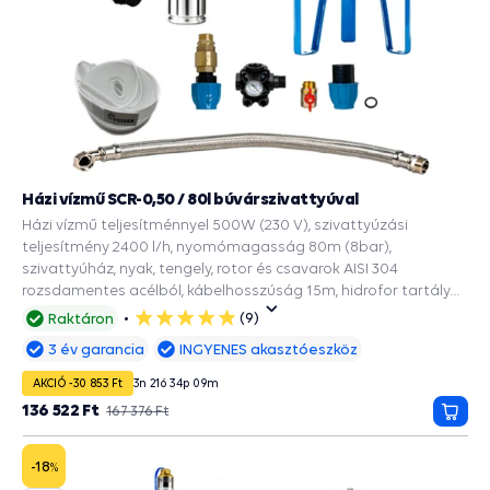
Házi vízmű SCR-0,50 / 80l búvárszivattyúval
Házi vízmű teljesítménnyel 500W (230 V), szivattyúzási
teljesítmény 2400 l/h, nyomómagasság 80m (8bar),
szivattyúház, nyak, tengely, rotor és csavarok AISI 304
rozsdamentes acélból, kábelhosszúság 15m, hidrofor tartály
80L acélból készült, EPDM ivóvíz zacskóval, a 110mm és
(9)
Raktáron
5
szélesebb fúrásokba.
csillag
3 év garancia
INGYENES akasztóeszköz
AKCIÓ -30 853 Ft
3
n
21
ó
34
p
08
m
136 522 Ft
167 376 Ft
Kosá
-18
%