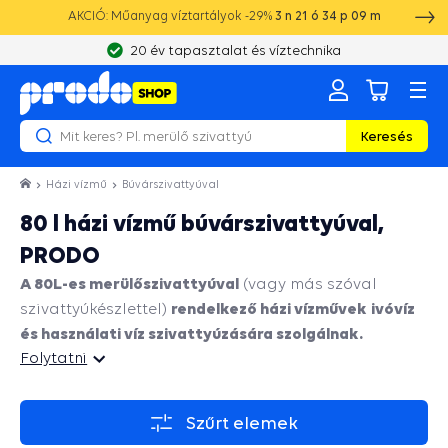
AKCIÓ: Műanyag víztartályok -29%
3
n
21
ó
34
p
08
m
20 év tapasztalat és víztechnika
Keresés
Házi vízmű
Búvárszivattyúval
80 l házi vízmű búvárszivattyúval,
PRODO
A 80L-es merülőszivattyúval
(vagy más szóval
rendelkező házi vízművek
ivóvíz
szivattyúkészlettel)
és használati víz szivattyúzására szolgálnak.
Folytatni
Folytatni
Szűrt elemek