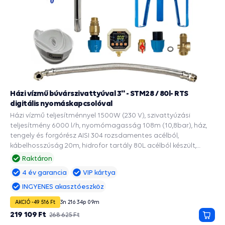
Házi vízmű búvárszivattyúval 3'' - STM28 / 80l- RTS
digitális nyomáskapcsolóval
Házi vízmű teljesítménnyel 1500W (230 V), szivattyúzási
teljesítmény 6000 l/h, nyomómagasság 108m (10,8bar), ház,
tengely és forgórész AISI 304 rozsdamentes acélból,
kábelhosszúság 20m, hidrofor tartály 80L acélból készült,
EPDM ivóvíz zacskóval, a 90mm és szélesebb fúrásokba,
Raktáron
Beépített tartozékok és védelmi funkciók: PRESS CONTROL
4 év garancia
VIP kártya
szivattyúkhoz, A szárazonfutás automatikus újraindítása,
Manométer, Szárazonfutás elleni védelem, Túlterhelés elleni
INGYENES akasztóeszköz
védelem, Vízösszerázódás elleni védelem.
AKCIÓ -49 516 Ft
3
n
21
ó
34
p
08
m
219 109 Ft
268 625 Ft
Kosá