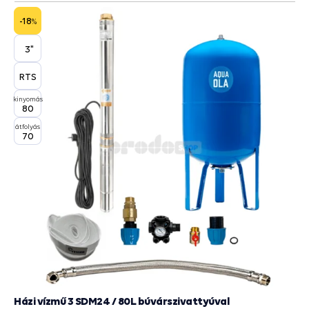
-18
%
3"
RTS
kinyomás
80
átfolyás
70
Házi vízmű 3 SDM24 / 80L búvárszivattyúval