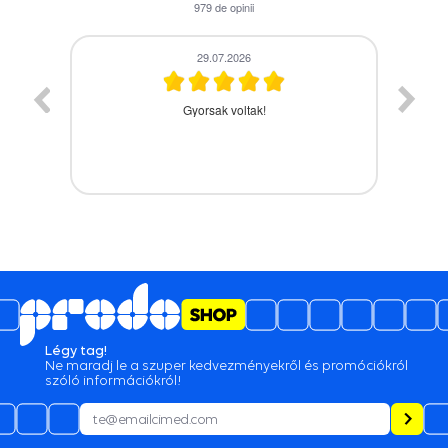
979
de opinii
28.07.2026
A termék időbe megérkezett,gyors kiszolgálás.
Légy tag!
Ne maradj le a szuper kedvezményekről és promóciókról
szóló információkról!