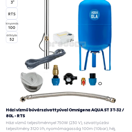
3"
RTS
kinyomás
100
átfolyás
52
Házi vízmű búvárszivattyúval Omnigena AQUA ST 3T-32 /
80L - RTS
Házi vízmű teljesítménnyel 750W (230 V), szivattyúzási
teljesítmény 3120 l/h, nyomómagasság 100m (10bar), héj,