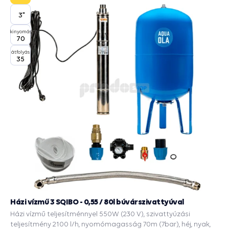
3"
kinyomás
70
átfolyás
35
Házi vízmű 3 SQIBO - 0,55 / 80l búvárszivattyúval
Házi vízmű teljesítménnyel 550W (230 V), szivattyúzási
teljesítmény 2100 l/h, nyomómagasság 70m (7bar), héj, nyak,