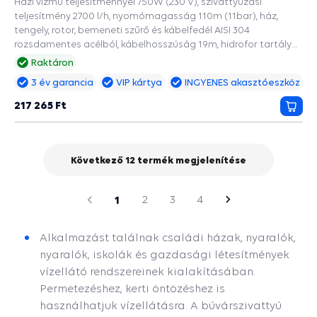
Házi vízmű teljesítménnyel 750W (230 V), szivattyúzási
teljesítmény 2700 l/h, nyomómagasság 110m (11bar), ház,
tengely, rotor, bemeneti szűrő és kábelfedél AISI 304
rozsdamentes acélból, kábelhosszúság 19m, hidrofor tartály
80L acélból készült, EPDM ivóvíz zacskóval, a 125mm és
Raktáron
szélesebb fúrásokba.
3 év garancia
VIP kártya
INGYENES akasztóeszköz
217 265 Ft
Kosá
Következő 12 termék megjelenítése
oldal
Előző
1
2
3
4
Következő
oldal
Alkalmazást találnak családi házak, nyaralók,
nyaralók, iskolák és gazdasági létesítmények
vízellátó rendszereinek kialakításában.
Permetezéshez, kerti öntözéshez is
használhatjuk vízellátásra. A búvárszivattyú