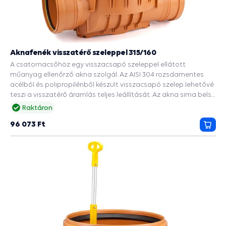
Aknafenék visszatérő szeleppel 315/160
A csatornacsőhöz egy visszacsapó szeleppel ellátott
műanyag ellenőrző akna szolgál. Az AISI 304 rozsdamentes
acélból és polipropilénből készült visszacsapó szelep lehetővé
teszi a visszatérő áramlás teljes leállítását. Az akna sima belső
felülete megakadályozza a cső belsejében lerakódott
Raktáron
üledékek lerakódását és a csapadékvíz elvezetését az utakról,
96 073 Ft
épületekről. A DN 315 tengely bordázott alja 2 DN 160
Kosá
bemenettel rendelkezik. Ez biztosítja a merevséget és a
talajnyomással szembeni ellenállást. A csomag tartalmaz
még egy DN 315-ös csatornacsõt és egy 2000 kg teherbírású
burkolatot. A kötések tömítettségét gumitömítések
biztosítják.