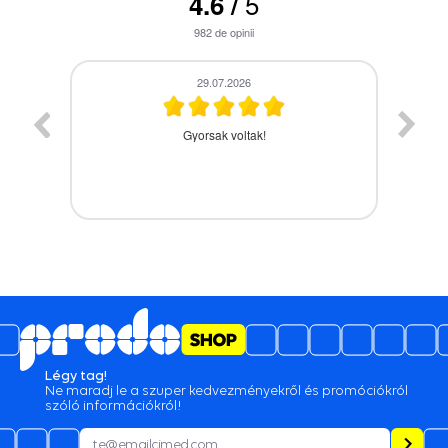
5
4.6
/
982
de opinii
28.07.2026
A termék időbe megérkezett,gyors kiszolgálás.
Légy tag!
Ne maradj le a szuper kedvezményekről és promóciókról
szóló információkról!