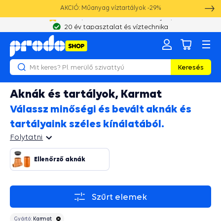
AKCIÓ: Műanyag víztartályok -29%
20 év tapasztalat és víztechnika
Keresés
Aknák és tartályok, Karmat
Válassz minőségi és bevált aknák és
tartályaink széles kínálatából.
Folytatni
Folytatni
Ellenőrző aknák
Szűrt elemek
Gyártó:
Karmat