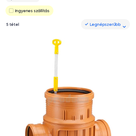
Ingyenes szállítás
5 tétel
Legnépszerűbb
Legnépszerűbb