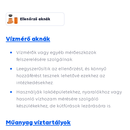
biztosítják.
Ellenőrző aknák
Vízmérő aknák
Vízmérők vagy egyéb mérőeszközök
felszerelésére szolgálnak.
Leegyszerűsítik az ellenőrzést, és könnyű
hozzáférést tesznek lehetővé ezekhez az
intézkedésekhez.
Használják lakóépületekhez, nyaralókhoz vagy
hasonló vízhozam mérésére szolgáló
készülékekhez, de kútfúrások lezárására is.
Műanyag víztartályok