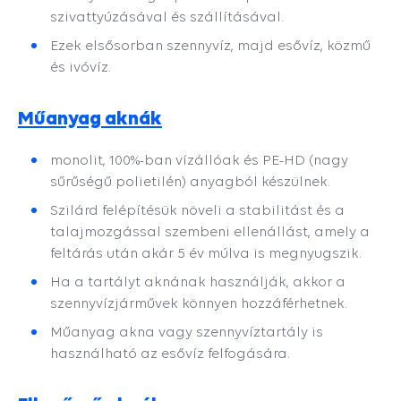
szivattyúzásával és szállításával.
Ezek elsősorban szennyvíz, majd esővíz, közmű
és ivóvíz.
Műanyag aknák
monolit, 100%-ban vízállóak és PE-HD (nagy
sűrűségű polietilén) anyagból készülnek.
Szilárd felépítésük növeli a stabilitást és a
talajmozgással szembeni ellenállást, amely a
feltárás után akár 5 év múlva is megnyugszik.
Ha a tartályt aknának használják, akkor a
szennyvízjárművek könnyen hozzáférhetnek.
Műanyag akna vagy szennyvíztartály is
használható az esővíz felfogására.