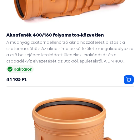
Aknafenék 400/160 folyamatos-közvetlen
A műanyag csatornaellenőrző akna hozzáférést biztosít a
csatornacsőhöz. Az akna sima belső felülete megakadályozza
a cső belsejében lerakódott üledékek lerakódását és a
csapadékvíz elvezetését az utakról, épületekről. A DN 400
tengely bordázott alja 2 DN 160 bemenettel rendelkezik. Ez
Raktáron
biztosítja a merevséget és a talajnyomással szembeni
41 105 Ft
ellenállást. A csomag tartalmaz még egy DN 315-ös
Kosá
csatornacsõt és egy 2000 kg teherbírású burkolatot. A kötések
tömítettségét gumitömítések biztosítják.