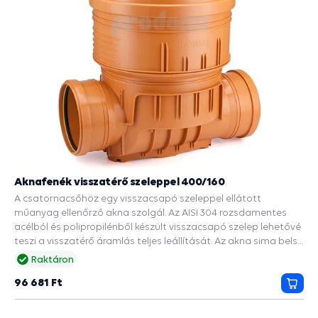
Aknafenék visszatérő szeleppel 400/160
A csatornacsőhöz egy visszacsapó szeleppel ellátott
műanyag ellenőrző akna szolgál. Az AISI 304 rozsdamentes
acélból és polipropilénből készült visszacsapó szelep lehetővé
teszi a visszatérő áramlás teljes leállítását. Az akna sima belső
felülete megakadályozza a cső belsejében lerakódott
Raktáron
üledékek lerakódását és a csapadékvíz elvezetését az utakról,
96 681 Ft
épületekről. A DN 400 tengely bordázott alja 2 DN 160
Kosá
bemenettel rendelkezik. Ez biztosítja a merevséget és a
talajnyomással szembeni ellenállást. A csomag tartalmaz