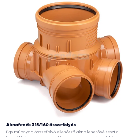
még egy DN 315-ös csatornacsõt és egy 2000 kg teherbírású
burkolatot. A kötések tömítettségét gumitömítések
biztosítják.
Aknafenék 315/160 összefolyós
Egy műanyag összefolyó ellenőrző akna lehetővé teszi a