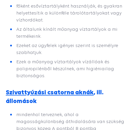
főként esővíztartályként használják, és gyakran
helyettesítik a különféle tárolótartályokat vagy
vízhordókat.
Az általunk kínált műanyag víztartályok a mi
termékeink.
Ezeket az ügyfelek igényei szerint is személyre
szabhatjuk.
Ezek a műanyag víztartályok vízállóak és
polipropilénből készülnek, ami higiéniailag
biztonságos.
Szivattyúzási csatorna aknák
, ill.
állomások
mindenhol terveznek, ahol a
magasságkülönbség áthidalására van szükség
bizonyos közeg A pontból B pontba