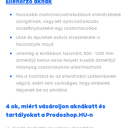
Ellenőrző aknák
hosszabb csatornacsatlakozások ellenőrzésére
szolgálnak, vagy két ajtócsatlakozás
összefolyásaként egy csatornacsőbe.
Utak és épületek esővíz elvezetésére is
használják majd.
Jelenleg a korábban használt, 800 - 1200 mm
átmérőjű beton akna helyett kisebb átmérőjű
műanyag csatornaakna alkalmazható.
Ma a tisztítást és az ellenőrzést szakemberek
végzik, ezért nem szükséges, hogy emberek
lépjenek be az aknába.
4 ok, miért vásároljon aknákatt és
tartályokat a Prodoshop.HU-n