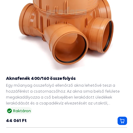
Aknafenék 400/160 összefolyós
Egy műanyag összefolyó ellenőrző akna lehetővé teszi a
hozzáférést a csatornacsőhöz. Az akna sima belső felülete
megakadályozza a cső belsejében lerakódott üledékek
lerakódását és a csapadékvíz elvezetését az utakról,
épületekről. A DN 400 tengely bordázott alja 4 DN 160
Raktáron
bemenettel rendelkezik. Ez biztosítja a merevséget és a
44 061 Ft
talajnyomással szembeni ellenállást. A csomag tartalmaz
Kosá
még egy DN 315-ös csatornacsõt és egy 2000 kg teherbírású
burkolatot. A kötések tömítettségét gumitömítések