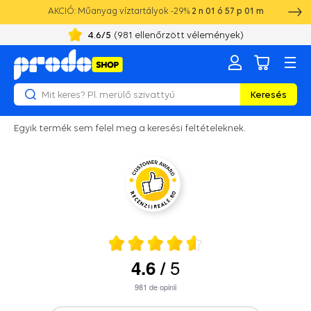
AKCIÓ: Műanyag víztartályok -29%
2
n
01
ó
57
p
01
m
4.6
/5
(
981
ellenőrzött vélemények)
Keresés
Egyik termék sem felel meg a keresési feltételeknek.
5
4.6
/
981
de opinii