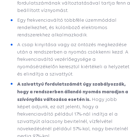
fordulatszámának változtatásával tartja fenn a
beállított víznyomást.
Egy frekvenciaváltó többféle üzemmóddal
rendelkezhet, és különböző elektromos
rendszerekhez alkalmazkodik.
A csap kinyitása vagy az öntözés megkezdése
után a rendszerben a nyomás csökkenni kezd. A
frekvenciaváltó vezérlőegysége a
nyomásérzékelőn keresztül kiértékeli a helyzetet
és elindítja a szivattyút.
A szivattyú fordulatszámát úgy szabályozzák,
hogy a rendszerben állandó nyomás maradjon a
szívónyílás változása esetén is.
Hogy jobb
képet adjunk, ez azt jelenti, hogy a
frekvenciaváltó például 17%-nál indítja el a
szivattyút alacsony bevitelnél, vízfelvétel
növekedésénél például 57%-kal, nagy bevitelnél
pedig 97%-kal.