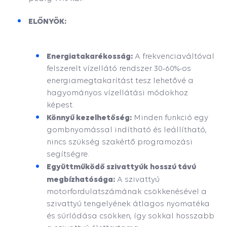
ELŐNYÖK:
Energiatakarékosság:
A frekvenciaváltóval
felszerelt vízellátó rendszer 30-60%-os
energiamegtakarítást tesz lehetővé a
hagyományos vízellátási módokhoz
képest.
Könnyű kezelhetőség:
Minden funkció egy
gombnyomással indítható és leállítható,
nincs szükség szakértő programozási
segítségre.
Együttműködő szivattyúk hosszú távú
megbízhatósága:
A szivattyú
motorfordulatszámának csökkenésével a
szivattyú tengelyének átlagos nyomatéka
és súrlódása csökken, így sokkal hosszabb