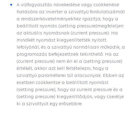
A vízfogyasztás növekedése vagy csökkenése
hatására az inverter a szivattyú fordulatszámát
a rendszerkövetelményekhez igazítja, hogy a
beállított nyomás (setting pressure)megfeleljen
az aktuális nyomásnak (current pressure). Ha
mindkét nyomást kiegyenlítették nyitott
lefolyónál, és a szivattyú normálisan működik, a
programozás befejezettnek tekinthető. Ha az
(current pressure) nem éri el a (setting pressure)
értékét, akkor azt kell feltételezni, hogy a
szivattyú paraméterei túl alacsonyak. Ebben az
esetben csökkentse a beállított nyomást
(setting pressure), hogy az current pressure és a
(setting pressure) kiegyenlítődjön, vagy cserélje
ki a szivattyút egy erősebbre.