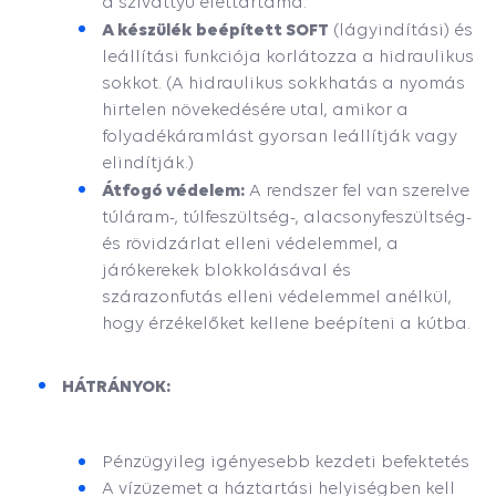
a szivattyú élettartama.
A készülék beépített SOFT
(lágyindítási) és
leállítási funkciója korlátozza a hidraulikus
sokkot. (A hidraulikus sokkhatás a nyomás
hirtelen növekedésére utal, amikor a
folyadékáramlást gyorsan leállítják vagy
elindítják.)
Átfogó védelem:
A rendszer fel van szerelve
túláram-, túlfeszültség-, alacsonyfeszültség-
és rövidzárlat elleni védelemmel, a
járókerekek blokkolásával és
szárazonfutás elleni védelemmel anélkül,
hogy érzékelőket kellene beépíteni a kútba.
HÁTRÁNYOK:
Pénzügyileg igényesebb kezdeti befektetés
A vízüzemet a háztartási helyiségben kell