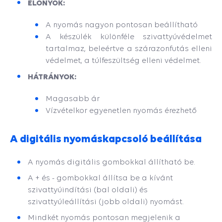
ELŐNYÖK:
A nyomás nagyon pontosan beállítható
A készülék különféle szivattyúvédelmet
tartalmaz, beleértve a szárazonfutás elleni
védelmet, a túlfeszültség elleni védelmet.
HÁTRÁNYOK:
Magasabb ár
Vízvételkor egyenetlen nyomás érezhető
A digitális nyomáskapcsoló beállítása
A nyomás digitális gombokkal állítható be.
A + és - gombokkal állítsa be a kívánt
szivattyúindítási (bal oldali) és
szivattyúleállítási (jobb oldali) nyomást.
Mindkét nyomás pontosan megjelenik a