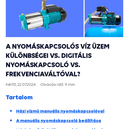
A NYOMÁSKAPCSOLÓS VÍZ ÜZEM
KÜLÖNBSÉGEI VS. DIGITÁLIS
NYOMÁSKAPCSOLÓ VS.
FREKVENCIAVÁLTÓVAL?
hétfő, 22.07.2024
Olvasási idő:
9 min.
Tartalom
Házi vízmü manuális nyomáskapcsolóval
A manuális nyomáskapcsoló beállítása