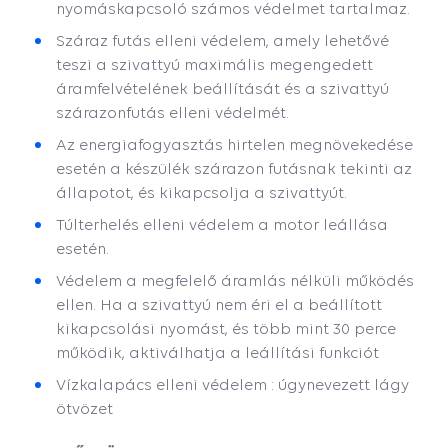
nyomáskapcsoló számos védelmet tartalmaz.
Száraz futás elleni védelem, amely lehetővé
teszi a szivattyú maximális megengedett
áramfelvételének beállítását és a szivattyú
szárazonfutás elleni védelmét.
Az energiafogyasztás hirtelen megnövekedése
esetén a készülék szárazon futásnak tekinti az
állapotot, és kikapcsolja a szivattyút.
Túlterhelés elleni védelem a motor leállása
esetén.
Védelem a megfelelő áramlás nélküli működés
ellen. Ha a szivattyú nem éri el a beállított
kikapcsolási nyomást, és több mint 30 perce
működik, aktiválhatja a leállítási funkciót
Vízkalapács elleni védelem :
úgynevezett lágy
ötvözet