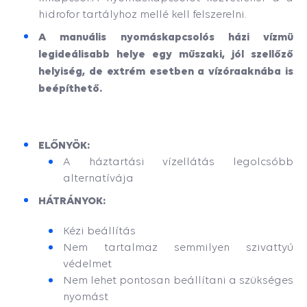
hidrofor tartályhoz mellé kell felszerelni
.
A manuális nyomáskapcsolós házi vízmü
legideálisabb helye egy műszaki, jól szellőző
helyiség, de extrém esetben a vízóraaknába is
beépíthető.
ELŐNYÖK:
A háztartási vízellátás legolcsóbb
alternatívája
HÁTRÁNYOK:
Kézi beállítás
Nem tartalmaz semmilyen szivattyú
védelmet
Nem lehet pontosan beállítani a szükséges
nyomást