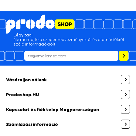
Légy tag!
Ne maradj le a szuper kedvezményekről és promóciókról
szóló információkról!
Vásároljon nálunk
Prodoshop.HU
Kapcsolat és fióktelep Magyarországon
Számlázási információ