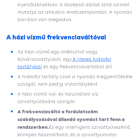
kijelzőablakban. A középső ablak zöld színnel
mutatja az aktuális rendszernyomást. A nyomás
bar-ban van megadva.
A házi vízmű frekvenciaváltóval
Az
házi vízmű
egy önfelszívó vagy
búvárszivattyúból, egy
8 literes hidrofor
tartályból
és egy frekvenciaváltóból áll.
A hidrofor tartály csak a nyomás kiegyenlítésére
szolgál, nem pedig víztartályként.
A házi vízmű ivó- és használati víz
szivattyúzására szolgál.
A frekvenciaváltó a fordulatszám
szabályozásával állandó nyomást tart fenn a
rendszerben
.
Ez egy intelligens szivattyúvezérlő,
könnyen használható, és a szivattyúmotor