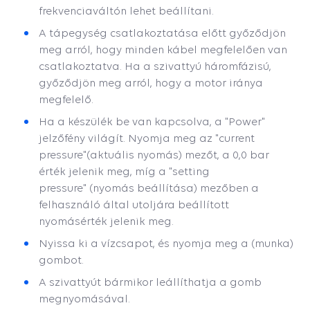
frekvenciaváltón lehet beállítani.
A tápegység csatlakoztatása előtt győződjön
meg arról, hogy minden kábel megfelelően van
csatlakoztatva. Ha a szivattyú háromfázisú,
győződjön meg arról, hogy a motor iránya
megfelelő.
Ha a készülék be van kapcsolva, a "Power"
jelzőfény világít. Nyomja meg az "current
pressure"
(aktuális nyomás)
mezőt, a 0,0 bar
érték jelenik meg, míg a "setting
pressure"
(nyomás beállítása)
mezőben a
felhasználó által utoljára beállított
nyomásérték jelenik meg.
Nyissa ki a vízcsapot, és nyomja meg a (munka)
gombot.
A szivattyút bármikor leállíthatja a gomb
megnyomásával.