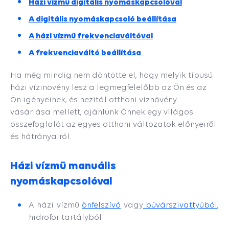
Házi vízmű digitális nyomáskapcsolóval
A digitális nyomáskapcsoló beállítása
A házi vízmű frekvenciaváltóval
A frekvenciaváltó beállítása
Ha még mindig nem döntötte el, hogy melyik típusú
házi vízinövény lesz a legmegfelelőbb az Ön és az
Ön igényeinek, és hezitál otthoni víznövény
vásárlása mellett, ajánlunk Önnek egy világos
összefoglalót az egyes otthoni változatok előnyeiről
és hátrányairól.
Házi vízmü manuális
nyomáskapcsolóval
A házi vízmű
önfelszívó
vagy
búvárszivattyúból
,
h
idrofor tartályból