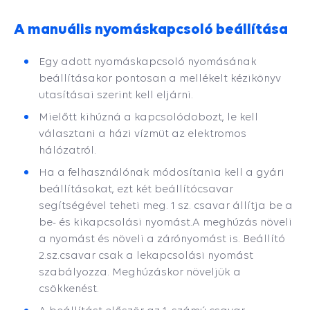
A manuális nyomáskapcsoló beállítása
Egy adott nyomáskapcsoló nyomásának
beállításakor pontosan a mellékelt kézikönyv
utasításai szerint kell eljárni.
Mielőtt kihúzná a kapcsolódobozt, le kell
választani a házi vízmüt az elektromos
hálózatról.
Ha a felhasználónak módosítania kell a gyári
beállításokat, ezt két beállítócsavar
segítségével teheti meg. 1 sz. csavar állítja be a
be- és kikapcsolási nyomást.
A meghúzás növeli
a nyomást és növeli a zárónyomást is. Beállító
2.sz.csavar csak a lekapcsolási nyomást
szabályozza. Meghúzáskor növeljük a
csökkenést.