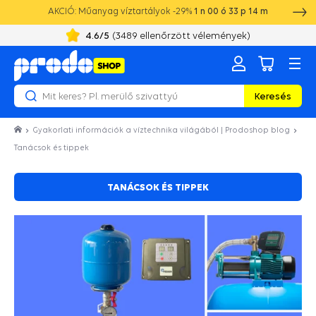
AKCIÓ: Műanyag víztartályok -29%
1
n
00
ó
33
p
14
m
4.6
/5
(
3489
ellenőrzött vélemények)
Keresés
Gyakorlati információk a víztechnika világából | Prodoshop blog
Tanácsok és tippek
TANÁCSOK ÉS TIPPEK