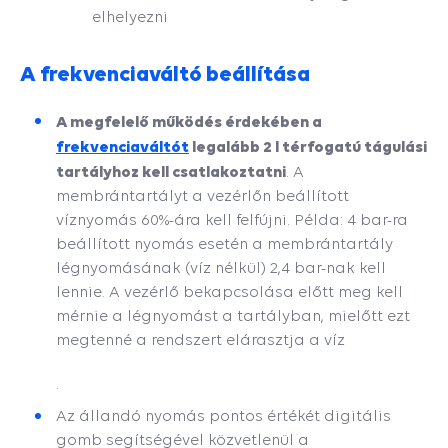
elhelyezni
A frekvenciaváltó beállítása
A megfelelő működés érdekében a
frekvenciaváltót
legalább 2 l térfogatú tágulási
tartályhoz kell csatlakoztatni
. A
membrántartályt a vezérlőn beállított
víznyomás 60%-ára kell felfújni. Példa: 4 bar-ra
beállított nyomás esetén a membrántartály
légnyomásának (víz nélkül) 2,4 bar-nak kell
lennie. A vezérlő bekapcsolása előtt meg kell
mérnie a légnyomást a tartályban, mielőtt ezt
megtenné a rendszert elárasztja a víz
.
Az állandó nyomás pontos értékét digitális
gomb segítségével közvetlenül a