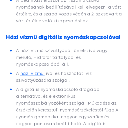
A beállítást először az 1. számú csavar
nyomásának beállításával kell elvégezni a várt
értékre, és a szabályozás végén a 2. sz.csavart a
várt értékre való kikapcsoláshoz.
Házi vízmű digitális nyomáskapcsolóval
A házi vízmü szivattyúból, önfelszívó vagy
merülő, Hidrofor tartályból és
nyomáskapcsolóból áll.
A
házi vízmü
ivó- és használati víz
szivattyúzására szolgál.
A digitális nyomáskapcsoló drágább
alternatíva, és elektronikus
nyomásszabályozóként szolgál. Működése az
érzékelőn keresztüli nyomásérzékeléstől függ.
A
nyomás gombokkal nagyon egyszerűen és
nagyon pontosan beállítható. A digitális