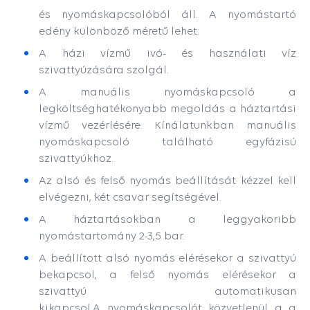
és nyomáskapcsolóból áll. A nyomástartó
edény különböző méretű lehet.
A házi
vízmű
ivó- és használati víz
szivattyúzására szolgál.
A manuális nyomáskapcsoló a
legköltséghatékonyabb megoldás a háztartási
vízmű vezérlésére.
Kínálatunkban manuális
nyomáskapcsoló található egyfázisú
szivattyúkhoz.
Az alsó és felső nyomás beállítását kézzel kell
elvégezni, két csavar segítségével.
A háztartásokban a leggyakoribb
nyomástartomány 2-3,5 bar.
A beállított alsó nyomás elérésekor a szivattyú
bekapcsol, a felső nyomás elérésekor a
szivattyú automatikusan
kikapcsol.A
nyomáskapcsolót közvetlenül a a