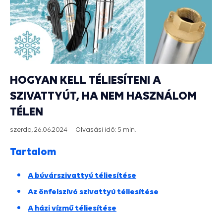
HOGYAN KELL TÉLIESÍTENI A
SZIVATTYÚT, HA NEM HASZNÁLOM
TÉLEN
szerda, 26.06.2024
Olvasási idő:
5 min.
Tartalom
A búvárszivattyú téliesítése
Az önfelszívó szivattyú téliesítése
A házi vízmű téliesítése