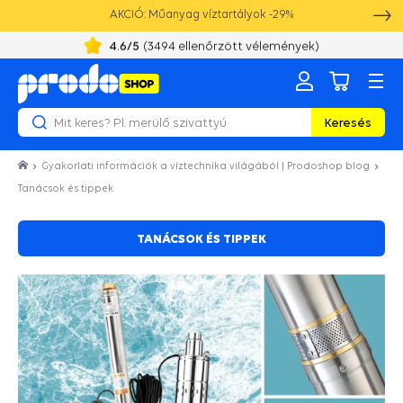
AKCIÓ: Műanyag víztartályok -29%
4.6
/5
(
3494
ellenőrzött vélemények)
Keresés
Gyakorlati információk a víztechnika világából | Prodoshop blog
Tanácsok és tippek
TANÁCSOK ÉS TIPPEK