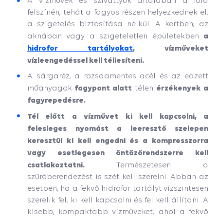
A vízművek és szivattyúk általában a föld
felszínén, tehát a fagyos részen helyezkednek el,
a szigetelés biztosítása nélkül. A kertben, az
a
aknában vagy a szigeteletlen épületekben
hidrofor tartályokat
, vízműveket
vízleengedéssel kell téliesíteni.
A sárgaréz, a rozsdamentes acél és az edzett
fagypont alatt
érzékenyek a
műanyagok
télen
fagyrepedésre.
Tél előtt a vízművet ki kell kapcsolni, a
felesleges nyomást a leeresztő szelepen
keresztül ki kell engedni és a kompresszorra
vagy esetlegesen öntözőrendszerre kell
csatlakoztatni.
Természetesen a
szűrőberendezést is szét kell szerelni. Abban az
esetben, ha a fekvő hidrofor tartályt vízszintesen
szerelik fel, ki kell kapcsolni és fel kell állítani. A
kisebb, kompaktabb vízműveket, ahol a fekvő