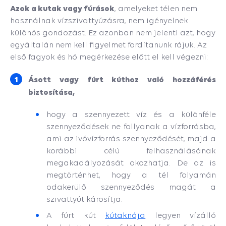
Azok a kutak vagy fúrások
, amelyeket télen nem
használnak vízszivattyúzásra, nem igényelnek
különös gondozást. Ez azonban nem jelenti azt, hogy
egyáltalán nem kell figyelmet fordítanunk rájuk. Az
első fagyok és hó megérkezése előtt el kell végezni:
Ásott vagy fúrt kúthoz való hozzáférés
biztosítása,
hogy a szennyezett víz és a különféle
szennyeződések ne follyanak a vízforrásba,
ami az ivóvízforrás szennyeződését, majd a
korábbi célú felhasználásának
megakadályozását okozhatja. De az is
megtörténhet, hogy a tél folyamán
odakerülő szennyeződés magát a
szivattyút károsítja.
A fúrt kút
kútaknája
legyen vízálló