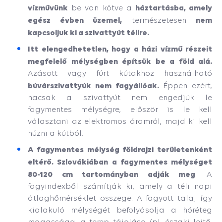
vízművünk
háztartásba, amely
be van kötve a
egész évben üzemel,
nem
természetesen
kapcsoljuk ki a szivattyút télire.
Itt elengedhetetlen, hogy a házi vízmű részeit
megfelelő mélységben építsük be a föld alá.
Az
ásott vagy fúrt kútakhoz használható
búvárszivattyúk nem fagyállóak.
Éppen ezért,
hacsak a szivattyút nem engedjük le
fagymentes mélységre, először is le kell
választani az elektromos áramról, majd ki kell
húzni a kútból.
A fagymentes mélység földrajzi területenként
eltérő. Szlovákiában a fagymentes mélységet
80-120 cm tartományban adják meg
. A
fagyindexből számítják ki, amely a téli napi
átlaghőmérséklet összege. A fagyott talaj így
kialakuló mélységét befolyásolja a hóréteg
magassága, a terep tájolása (pl. északi lejtő,