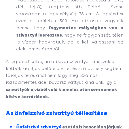
déli lejtő), talajtípus stb. Például: Szenc
városában a fagymélység 78 cm. A fagyindex
ezen a területen 300. Ha biztosak vagyunk
fagymentes
mélységben van a
benne, hogy
szivattyú leeresztve
, hogy ne fagyjon szét, télen
is vízben hagyhatjuk, de le kell választani az
elektromos áramról.
A legideálisabb, ha a búvárszivattyút kihúzzuk a
kútból, kiöntjük belőle a vizet és száraz helyiségben
tároljuk télre, ahol nem fagy meg. Számos
rozsdamentes acél búvárszivattyút kínálunk, így a
szivattyúk a vízből való kiemelés után sem vannak
kitéve korróziónak.
Az önfelszívó szivattyú téliesítése
Önfelszívó szivattyú
esetén is hasonlóan járjunk