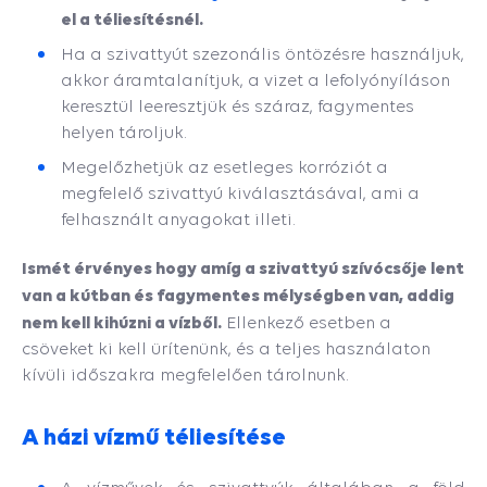
el a téliesítésnél.
Ha a szivattyút szezonális öntözésre használjuk,
akkor áramtalanítjuk, a vizet a lefolyónyíláson
keresztül leeresztjük és száraz, fagymentes
helyen tároljuk.
Megelőzhetjük az esetleges korróziót a
megfelelő szivattyú kiválasztásával, ami a
felhasznált anyagokat illeti.
Ismét érvényes
hogy amíg a szivattyú szívócsője lent
van a kútban és fagymentes mélységben van, addig
nem kell kihúzni a vízből.
Ellenkező esetben a
csöveket ki kell ürítenünk, és a teljes használaton
kívüli időszakra megfelelően tárolnunk.
A házi vízmű téliesítése