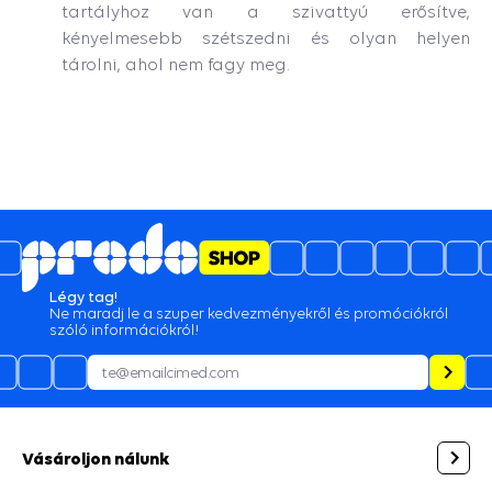
tartályhoz van a szivattyú erősítve,
kényelmesebb szétszedni és olyan helyen
tárolni, ahol nem fagy meg.
Légy tag!
Ne maradj le a szuper kedvezményekről és promóciókról
szóló információkról!
Vásároljon nálunk