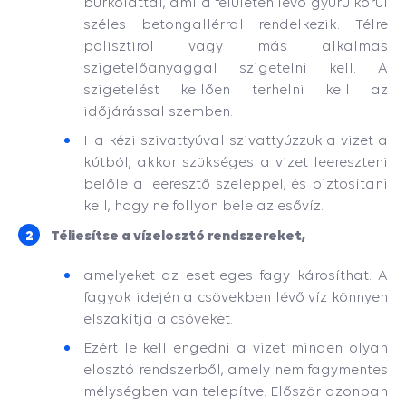
burkolattal, ami a felületen lévő gyűrű körül
széles betongallérral rendelkezik. Télre
polisztirol vagy más alkalmas
szigetelőanyaggal szigetelni kell. A
szigetelést kellően terhelni kell az
időjárással szemben.
Ha kézi szivattyúval szivattyúzzuk a vizet a
kútból, akkor szükséges a vizet leereszteni
belőle a leeresztő szeleppel, és biztosítani
kell, hogy ne follyon bele az esővíz.
Téliesítse
a vízelosztó rendszereket
,
amelyeket az esetleges fagy károsíthat. A
fagyok idején a csövekben lévő víz könnyen
elszakítja a csöveket.
Ezért le kell engedni a vizet minden olyan
elosztó rendszerből, amely nem fagymentes
mélységben van telepítve. Először azonban