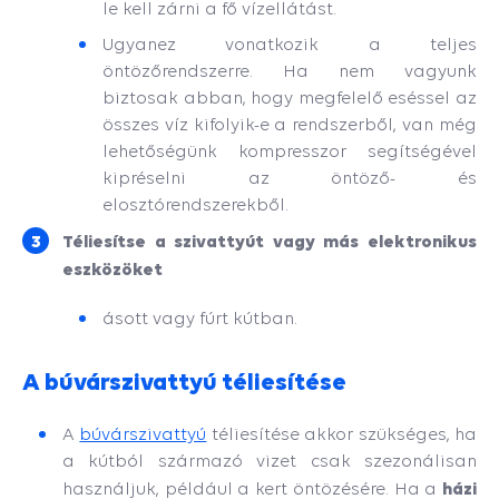
le kell zárni a fő vízellátást.
Ugyanez vonatkozik a teljes
öntözőrendszerre. Ha nem vagyunk
biztosak abban, hogy megfelelő eséssel az
összes víz kifolyik-e a rendszerből, van még
lehetőségünk kompresszor segítségével
kipréselni az öntöző- és
elosztórendszerekből.
Téliesítse a szivattyút vagy más elektronikus
eszközöket
ásott vagy fúrt kútban.
A búvárszivattyú téliesítése
A
búvárszivattyú
téliesítése akkor szükséges, ha
a kútból származó vizet csak szezonálisan
házi
használjuk, például a kert öntözésére. Ha a