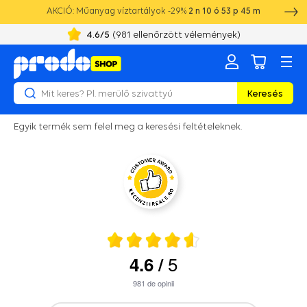
AKCIÓ: Műanyag víztartályok -29%
2
n
10
ó
53
p
45
m
4.6
/5
(
981
ellenőrzött vélemények)
Keresés
Egyik termék sem felel meg a keresési feltételeknek.
5
4.6
/
981
de opinii