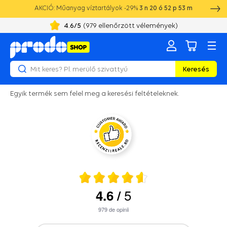
AKCIÓ: Műanyag víztartályok -29%
3
n
20
ó
52
p
53
m
4.6
/5
(
979
ellenőrzött vélemények)
Keresés
Egyik termék sem felel meg a keresési feltételeknek.
5
4.6
/
979
de opinii