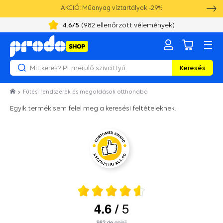
AKCIÓ: Műanyag víztartályok -29%
4.6
/5
(
982
ellenőrzött vélemények)
Keresés
Fűtési rendszerek és megoldások otthonába
Egyik termék sem felel meg a keresési feltételeknek.
5
4.6
/
982
de opinii