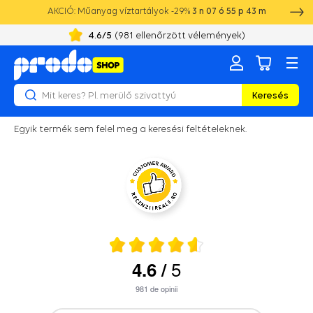
AKCIÓ: Műanyag víztartályok -29%
3
n
07
ó
55
p
43
m
4.6
/5
(
981
ellenőrzött vélemények)
Keresés
Egyik termék sem felel meg a keresési feltételeknek.
5
4.6
/
981
de opinii