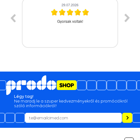
29.07.2026
28.07.2026
Gyorsak voltak!
A termék időbe megérkezett,gyor
Légy tag!
Ne maradj le a szuper kedvezményekről és promóciókról
szóló információkról!