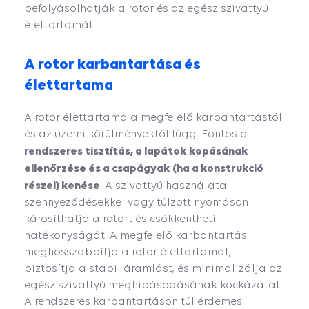
befolyásolhatják a rotor és az egész szivattyú
élettartamát.
A rotor karbantartása és
élettartama
A rotor élettartama a megfelelő karbantartástól
és az üzemi körülményektől függ. Fontos a
rendszeres tisztítás, a lapátok kopásának
ellenőrzése és a csapágyak (ha a konstrukció
részei) kenése
. A szivattyú használata
szennyeződésekkel vagy túlzott nyomáson
károsíthatja a rotort és csökkentheti
hatékonyságát. A megfelelő karbantartás
meghosszabbítja a rotor élettartamát,
biztosítja a stabil áramlást, és minimalizálja az
egész szivattyú meghibásodásának kockázatát.
A rendszeres karbantartáson túl érdemes