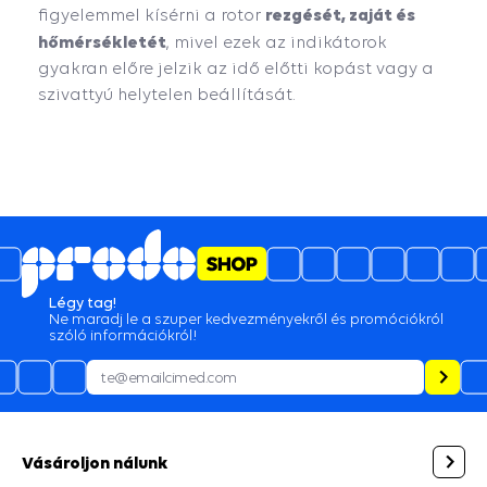
rezgését, zaját és
figyelemmel kísérni a rotor
hőmérsékletét
, mivel ezek az indikátorok
gyakran előre jelzik az idő előtti kopást vagy a
szivattyú helytelen beállítását.
Légy tag!
Ne maradj le a szuper kedvezményekről és promóciókról
szóló információkról!
Vásároljon nálunk