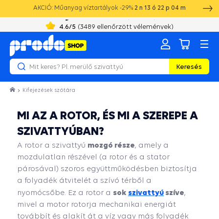
AKCIÓ: Műanyag víztartályok -29%
2
n
13
ó
22
p
04
m
+36 19 010 355
8:00 - 16:00
4.6
/5
(
3489
ellenőrzött vélemények)
Keresés
Kifejezések szótára
MI AZ A ROTOR, ÉS MI A SZEREPE A
SZIVATTYÚBAN?
mozgó része
A rotor a szivattyú
, amely a
mozdulatlan részével (a rotor és a stator
párosával) szoros együttműködésben biztosítja
a folyadék átvitelét a szívó térből a
sok
szivattyú
szíve
nyomócsőbe. Ez a rotor a
,
mivel a motor rotorja mechanikai energiát
továbbít és alakít át a víz vagy más folyadék