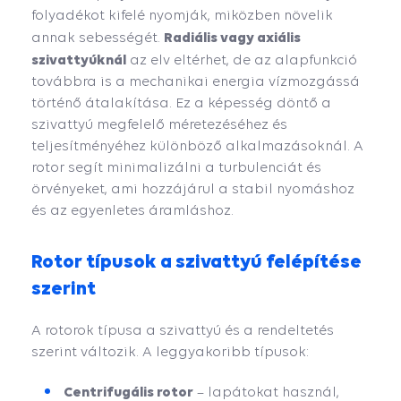
folyadékot kifelé nyomják, miközben növelik
Radiális vagy axiális
annak sebességét.
szivattyúknál
az elv eltérhet, de az alapfunkció
továbbra is a mechanikai energia vízmozgássá
történő átalakítása. Ez a képesség döntő a
szivattyú megfelelő méretezéséhez és
teljesítményéhez különböző alkalmazásoknál. A
rotor segít minimalizálni a turbulenciát és
örvényeket, ami hozzájárul a stabil nyomáshoz
és az egyenletes áramláshoz.
Rotor típusok a szivattyú felépítése
szerint
A rotorok típusa a szivattyú és a rendeltetés
szerint változik. A leggyakoribb típusok:
Centrifugális rotor
– lapátokat használ,