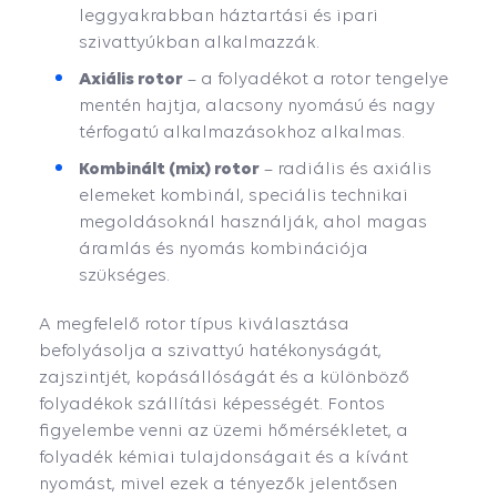
leggyakrabban háztartási és ipari
szivattyúkban alkalmazzák.
Axiális rotor
– a folyadékot a rotor tengelye
mentén hajtja, alacsony nyomású és nagy
térfogatú alkalmazásokhoz alkalmas.
Kombinált (mix) rotor
– radiális és axiális
elemeket kombinál, speciális technikai
megoldásoknál használják, ahol magas
áramlás és nyomás kombinációja
szükséges.
A megfelelő rotor típus kiválasztása
befolyásolja a szivattyú hatékonyságát,
zajszintjét, kopásállóságát és a különböző
folyadékok szállítási képességét. Fontos
figyelembe venni az üzemi hőmérsékletet, a
folyadék kémiai tulajdonságait és a kívánt
nyomást, mivel ezek a tényezők jelentősen