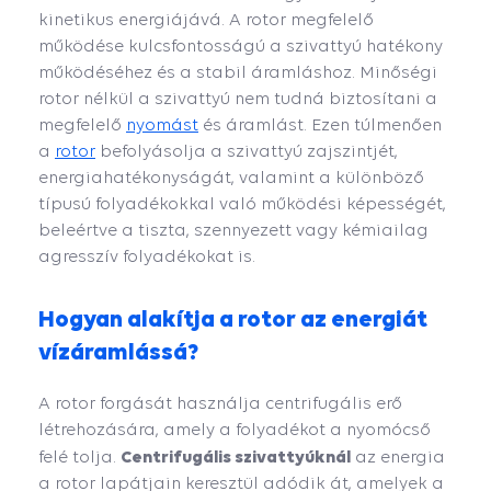
kinetikus energiájává. A rotor megfelelő
működése kulcsfontosságú a szivattyú hatékony
működéséhez és a stabil áramláshoz. Minőségi
rotor nélkül a szivattyú nem tudná biztosítani a
megfelelő
nyomást
és áramlást. Ezen túlmenően
a
rotor
befolyásolja a szivattyú zajszintjét,
energiahatékonyságát, valamint a különböző
típusú folyadékokkal való működési képességét,
beleértve a tiszta, szennyezett vagy kémiailag
agresszív folyadékokat is.
Hogyan alakítja a rotor az energiát
vízáramlássá?
A rotor forgását használja centrifugális erő
létrehozására, amely a folyadékot a nyomócső
Centrifugális szivattyúknál
felé tolja.
az energia
a rotor lapátjain keresztül adódik át, amelyek a