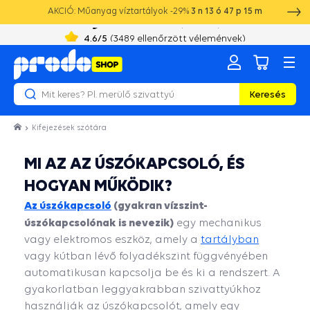
AKCIÓ: Műanyag víztartályok -29%
3
n
13
ó
47
p
15
m
+36 19 010 355
8:00 - 16:00
4.6
/5
(
3489
ellenőrzött vélemények)
Keresés
Kifejezések szótára
MI AZ AZ ÚSZÓKAPCSOLÓ, ÉS
HOGYAN MŰKÖDIK?
Az úszókapcsoló
(gyakran vízszint-
úszókapcsolónak is nevezik)
egy mechanikus
vagy elektromos eszköz, amely a
tartályban
vagy kútban lévő folyadékszint függvényében
automatikusan kapcsolja be és ki a rendszert. A
gyakorlatban leggyakrabban szivattyúkhoz
használják az úszókapcsolót, amely egy