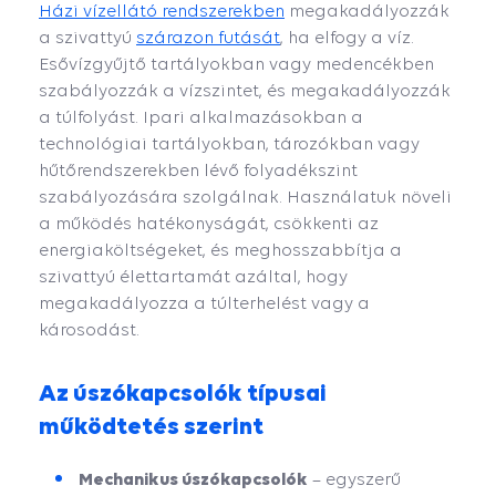
Házi vízellátó rendszerekben
megakadályozzák
a szivattyú
szárazon futását
, ha elfogy a víz.
Esővízgyűjtő tartályokban vagy medencékben
szabályozzák a vízszintet, és megakadályozzák
a túlfolyást. Ipari alkalmazásokban a
technológiai tartályokban, tározókban vagy
hűtőrendszerekben lévő folyadékszint
szabályozására szolgálnak. Használatuk növeli
a működés hatékonyságát, csökkenti az
energiaköltségeket, és meghosszabbítja a
szivattyú élettartamát azáltal, hogy
megakadályozza a túlterhelést vagy a
károsodást.
Az úszókapcsolók típusai
működtetés szerint
Mechanikus úszókapcsolók
– egyszerű