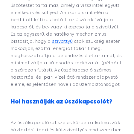
úszótestet tartalmaz, amely a vízszinttel együtt
emelkedik és süllyed. Amikor a szint eléri a
beállított kritikus határt, az úszó aktiválja a
kapcsolót, és be- vagy kikapcsolja a szivattyút.
Ez az egyszerű, de hatékony mechanizmus
biztosítja, hogy a
szivattyú
csak szükség esetén
működjön, ezáltal energiát takarít meg,
meghosszabbítja a berendezés élettartamát, és
minimalizálja a károsodás kockázatát (például
a szárazon futást). Az úszókapcsoló számos
háztartási és ipari vízellátó rendszer alapvető
eleme, és jelentősen növeli az üzembiztonságot.
Hol használják az úszókapcsolót?
Az úszókapcsolókat széles körben alkalmazzák
háztartási, ipari és kút-szivattyús rendszerekben.