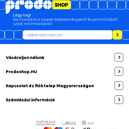
Légy tag!
Ne maradj le a szuper kedvezményekről és promóciókról
szóló információkról!
Vásároljon nálunk
Prodoshop.HU
Kapcsolat és fióktelep Magyarországon
Számlázási információ