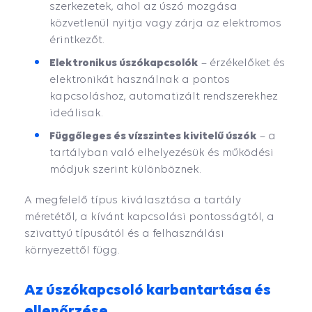
szerkezetek, ahol az úszó mozgása
közvetlenül nyitja vagy zárja az elektromos
érintkezőt.
Elektronikus úszókapcsolók
– érzékelőket és
elektronikát használnak a pontos
kapcsoláshoz, automatizált rendszerekhez
ideálisak.
Függőleges és vízszintes kivitelű úszók
– a
tartályban való elhelyezésük és működési
módjuk szerint különböznek.
A megfelelő típus kiválasztása a tartály
méretétől, a kívánt kapcsolási pontosságtól, a
szivattyú típusától és a felhasználási
környezettől függ.
Az úszókapcsoló karbantartása és
ellenőrzése