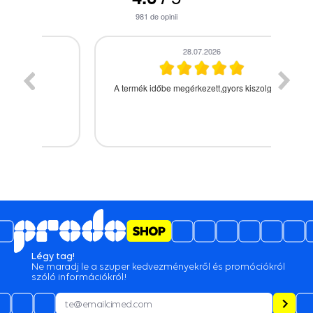
981
de opinii
28.07.2026
A termék időbe megérkezett,gyors kiszolgálás.
Légy tag!
Ne maradj le a szuper kedvezményekről és promóciókról
szóló információkról!