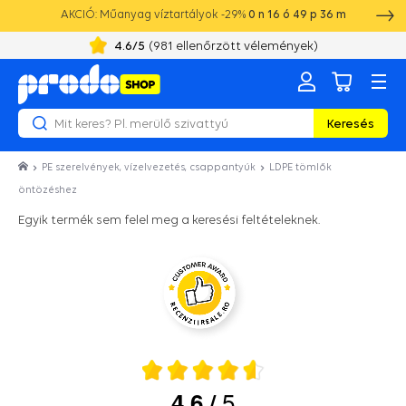
AKCIÓ: Műanyag víztartályok -29%
0
n
16
ó
49
p
36
m
4.6
/5
(
981
ellenőrzött vélemények)
Keresés
PE szerelvények, vízelvezetés, csappantyúk
LDPE tömlők
öntözéshez
Egyik termék sem felel meg a keresési feltételeknek.
5
4.6
/