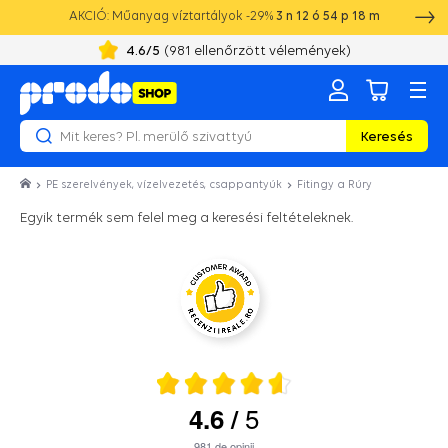
AKCIÓ: Műanyag víztartályok -29%
3
n
12
ó
54
p
18
m
4.6
/5
(
981
ellenőrzött vélemények)
Keresés
PE szerelvények, vízelvezetés, csappantyúk
Fitingy a Rúry
Egyik termék sem felel meg a keresési feltételeknek.
5
4.6
/
981
de opinii