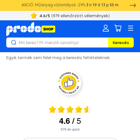
AKCIÓ: Műanyag víztartályok -29%
3
n
19
ó
13
p
55
m
4.6
/5
(
979
ellenőrzött vélemények)
Keresés
Egyik termék sem felel meg a keresési feltételeknek.
5
4.6
/
979
de opinii