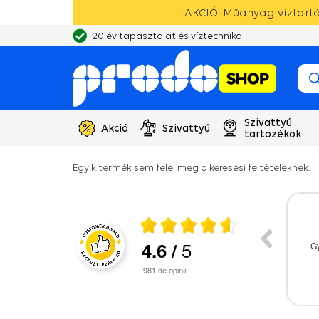
AKCIÓ: Műanyag víztartál
20 év tapasztalat és víztechnika
Szivattyú
Akció
Szivattyú
tartozékok
Egyik termék sem felel meg a keresési feltételeknek.
026
28.07.2026
5
4.6
/
érkezett,gyors
Nagyon hamar megjőtt,ahogy ígérték.
Gy
lás.
981
de opinii