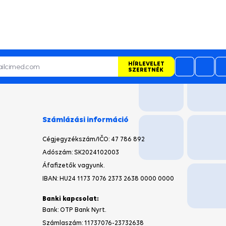
HÍRLEVELET
SZERETNÉK
Számlázási információ
Cégjegyzékszám/IČO
: 47 786 892
Adószám: SK2024102003
Áfafizetők vagyunk.
IBAN: HU24 1173 7076 2373 2638 0000 0000
Banki kapcsolat:
Bank: OTP Bank Nyrt.
Számlaszám:
11737076-23732638