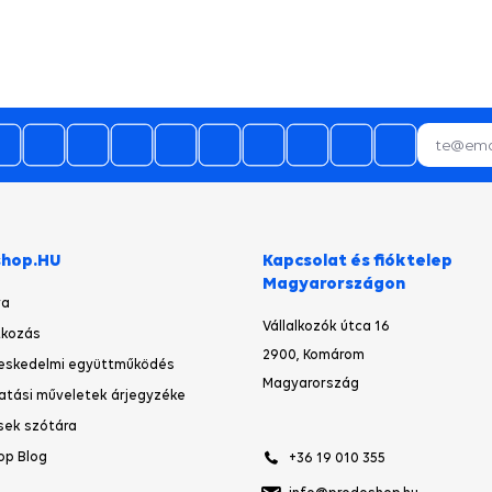
shop.HU
Kapcsolat és fióktelep
Magyarországon
ya
Vállalkozók útca 16
kozás
2900, Komárom
eskedelmi együttműködés
Magyarország
atási műveletek árjegyzéke
sek szótára
op Blog
+36 19 010 355