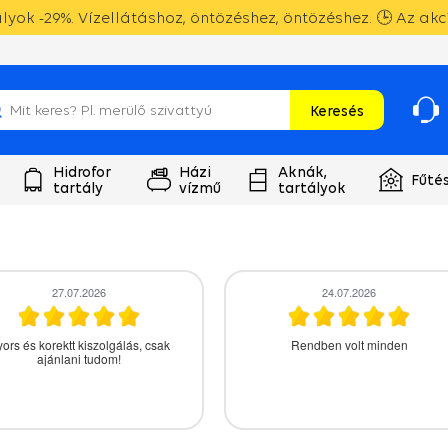
yok -29%. Vízellátáshoz, öntözéshez, öntözéshez. 🕒 Az akc
Keresés
Hidrofor
Házi
Aknák,
Fűté
tartály
vízmű
tartályok
27.07.2026
24.07.2026
ors és korektt kiszolgálás, csak
Rendben volt minden
ajánlani tudom!