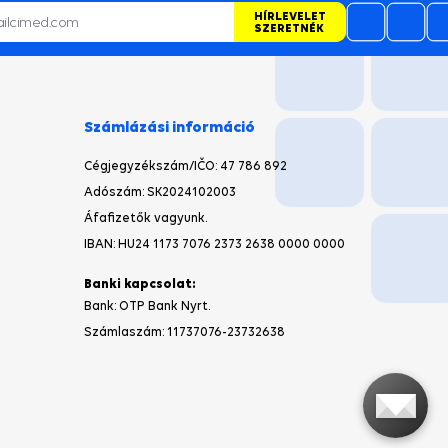
HÍRLEVELET
SZERETNÉK
Számlázási információ
Cégjegyzékszám/IČO
: 47 786 892
Adószám: SK2024102003
Áfafizetők vagyunk.
IBAN: HU24 1173 7076 2373 2638 0000 0000
Banki kapcsolat:
Bank: OTP Bank Nyrt.
Számlaszám:
11737076-23732638