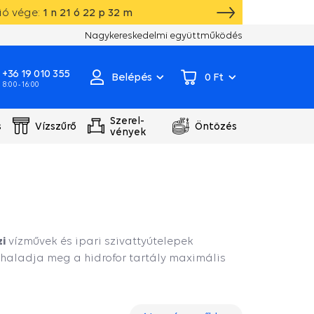
ió vége:
1
n
21
ó
22
p
31
m
Saját raktár, gyártás, szivattyú szervizközpont
Nagykereskedelmi együttműködés
+36 19 010 355
Belépés
0 Ft
8:00 - 16:00
Szerel-
s
Vízszűrő
Öntözés
vények
zi
vízművek és ipari szivattyútelepek
haladja meg a hidrofor tartály maximális