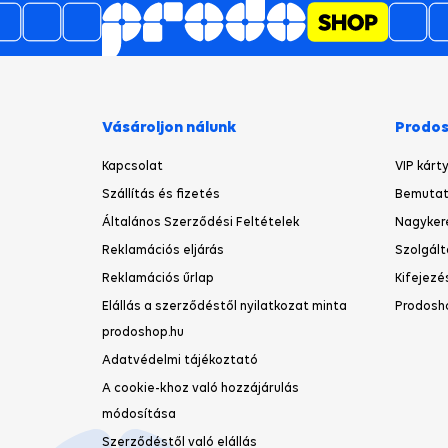
Vásároljon nálunk
Prodo
Kapcsolat
VIP kárt
Szállítás és fizetés
Bemutat
Általános Szerződési Feltételek
Nagyker
Reklamációs eljárás
Szolgált
Reklamációs űrlap
Kifejezé
Elállás a szerződéstől nyilatkozat minta
Prodosh
prodoshop.hu
Adatvédelmi tájékoztató
A cookie-khoz való hozzájárulás
módosítása
Szerződéstől való elállás