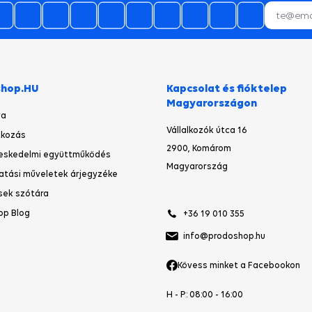
shop.HU
Kapcsolat és fióktelep
Magyarországon
ya
Vállalkozók útca 16
kozás
2900, Komárom
eskedelmi együttműködés
Magyarország
atási műveletek árjegyzéke
sek szótára
op Blog
+36 19 010 355
info@prodoshop.hu
Kövess minket a Facebookon
H - P: 08:00 - 16:00