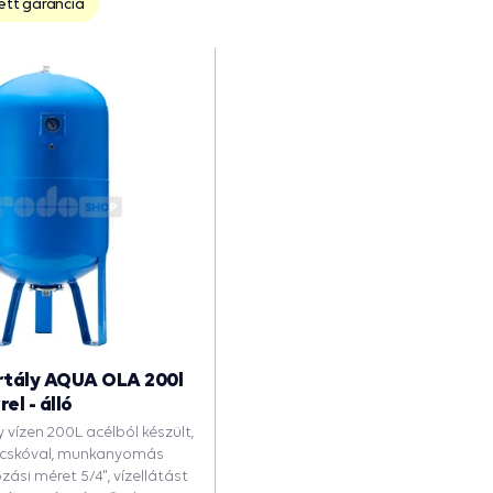
ett garancia
artály AQUA OLA 200l
l - álló
y vízen 200L acélból készült,
acskóval, munkanyomás
zási méret 5/4", vízellátást