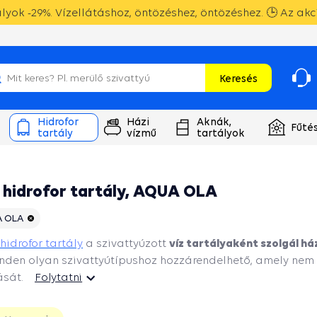
yok -29%. Vízellátáshoz, öntözéshez, öntözéshez. 🕒 Az akc
Keresés
Hidrofor
Házi
Aknák,
Fűté
tartály
vízmű
tartályok
 hidrofor tartály, AQUA OLA
 OLA
víz tartályaként szolgál há
 hidrofor tartály
a szivattyúzott
nden olyan szivattyútípushoz hozzárendelhető, amely nem 
ását.
Folytatni