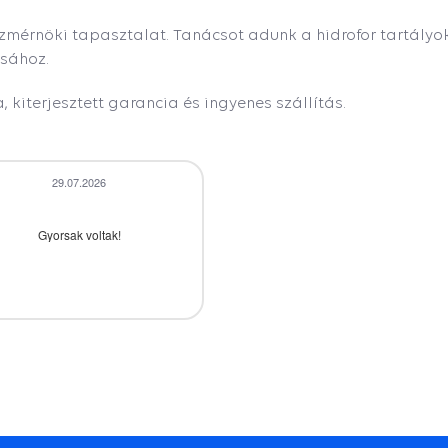
zmérnöki tapasztalat. Tanácsot adunk a hidrofor tartályo
sához.
, kiterjesztett garancia és ingyenes szállítás.
29.07.2026
28.07.2026
Gyorsak voltak!
A termék időbe megérkezett,gyors
kiszolgálás.