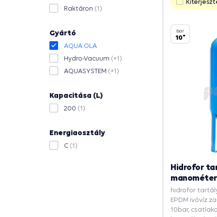
Kiterjeszt
Raktáron
(1)
bar
Gyártó
10"
AQUA OLA
Hydro-Vacuum
(+1)
AQUASYSTEM
(+1)
Kapacitása (L)
200
(1)
Energiaosztály
C
(1)
Hidrofor t
manométerre
hidrofor tartál
EPDM ivóvíz z
10bar, csatlako