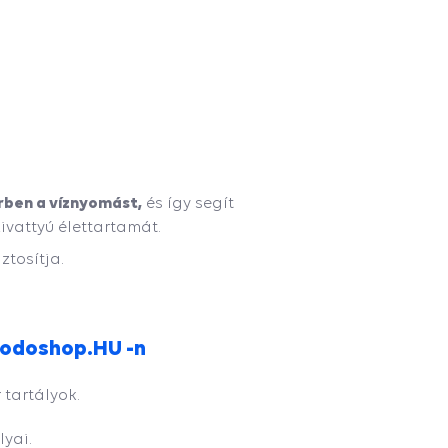
erben a víznyomást,
és így segít
ivattyú élettartamát.
ztosítja.
Prodoshop.HU -n
 tartályok.
yai.