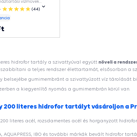
háztartási vízművek
ndó nyomást tart fenn a
(44)
5
sökkenti a
csillag
ancia
tások számát és
ja az élettartamát.
Ft
növeli a rendsz
teres hidrofor tartály a szivattyúval együtt
zabbítani a teljes rendszer élettartamát, elsősorban a sz
ly belsejébe gumimembránt a szivattyúzott víz tárolását bi
zerben a kiegyenlítő nyomás a gumimembrán körül van.
y 200 literes hidrofor tartályt vásároljon a 
00 literes acél, rozsdamentes acél és horganyzott hidrofor
 AQUAPRESS, IBO és további márkák bevált hidrofor tartál