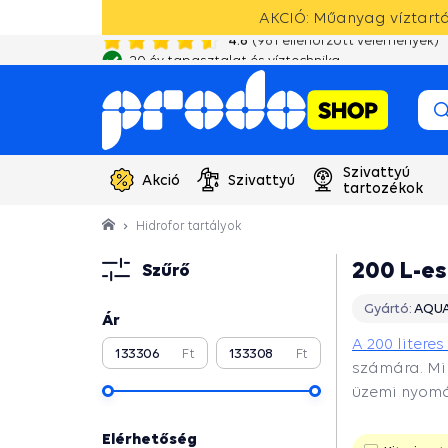
AKCIÓ: Műanyag víztartál
4.6
(
981
ellenőrzött vélemények)
20 év tapasztalat és víztechnika
Szivattyú
Akció
Szivattyú
tartozékok
Hidrofor tartályok
200 L-es
Szűrő
Gyártó:
AQUA
Ár
A 200 literes
Ft
Ft
számára. Mi
üzemi nyom
Folytatni
Elérhetőség