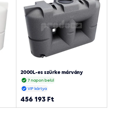
2000L-es szürke márvány
7 napon belül
VIP kártya
456 193 Ft