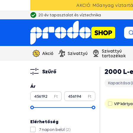
AKCIÓ: Műanyag víztartál
20 év tapasztalat és víztechnika
Szivattyú
Akció
Szivattyú
tartozékok
2000 L-e
Szűrő
Kapacitása (L
Ár
Ft
Ft
VIP kártya
Elérhetőség
7 napon belül
(2)