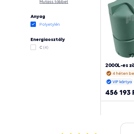
Mutass többet
Anyag
Polyetylén
Energiaosztály
C
(4)
2000L-es zö
4 héten be
VIP kártya
456 193 
026
28.07.2026