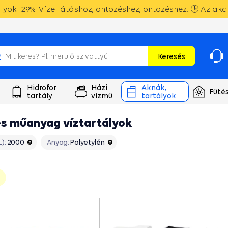
yok -29%. Vízellátáshoz, öntözéshez, öntözéshez. 🕒 Az akc
Keresés
Hidrofor
Házi
Aknák,
Fűté
tartály
vízmű
tartályok
s műanyag víztartályok
):
2000
Anyag:
Polyetylén