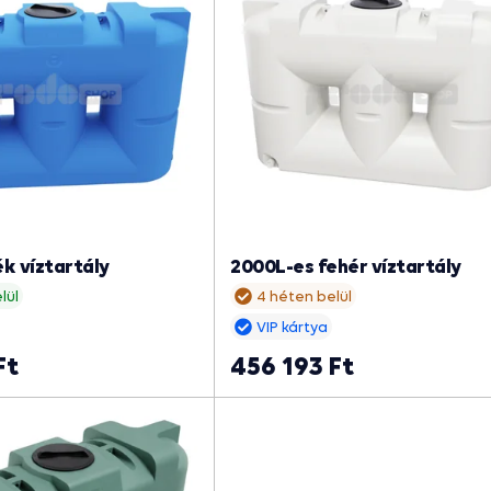
k víztartály
2000L-es fehér víztartály
lül
4 héten belül
VIP kártya
Ft
456 193 Ft