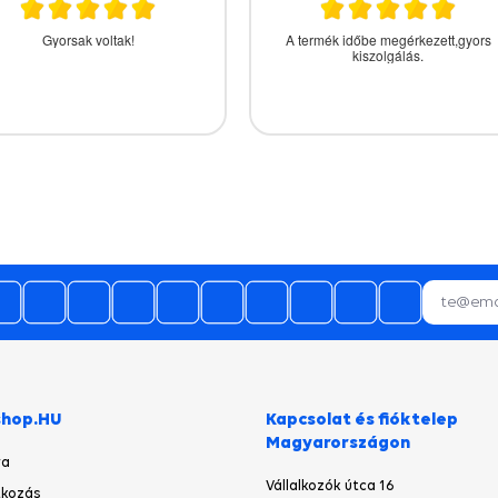
ors és korektt kiszolgálás, csak
Rendben volt minden
ajánlani tudom!
shop.HU
Kapcsolat és fióktelep
Magyarországon
ya
Vállalkozók útca 16
kozás