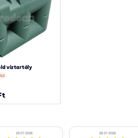
ld víztartály
lül
Ft
27.07.2026
24.07.2026