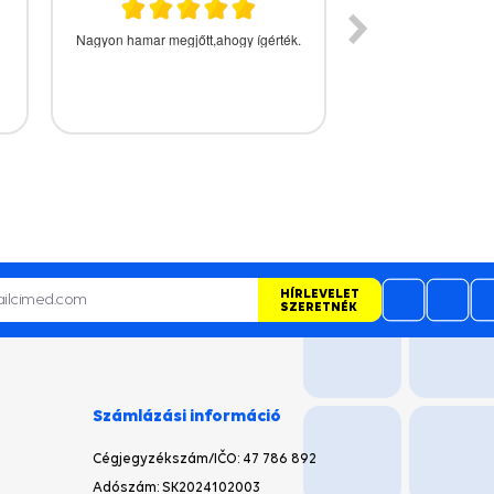
Jó kezelhető a webshopp
Kitünő we
HÍRLEVELET
SZERETNÉK
Számlázási információ
Cégjegyzékszám/IČO
: 47 786 892
Adószám: SK2024102003