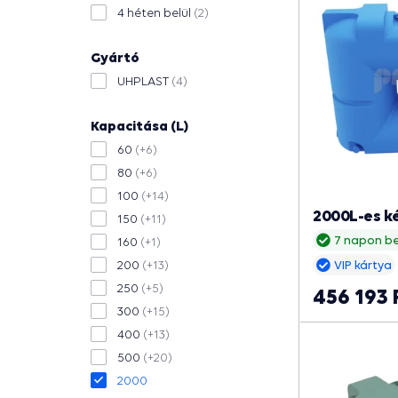
4 héten belül
(2)
Gyártó
UHPLAST
(4)
Kapacitása (L)
60
(+6)
80
(+6)
100
(+14)
2000L-es ké
150
(+11)
7 napon be
160
(+1)
200
(+13)
VIP kártya
250
(+5)
456 193 
300
(+15)
400
(+13)
500
(+20)
2000