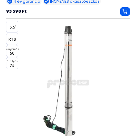
4 év garancia
INGYENES akasztóeszköz
93 598 Ft
Kosá
3,5"
RTS
kinyomás
58
átfolyás
75