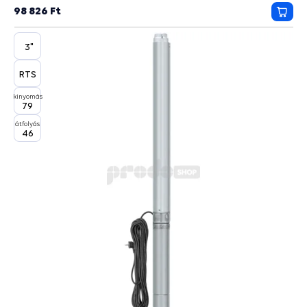
csillag
98 826 Ft
Kosá
3"
RTS
kinyomás
79
átfolyás
46