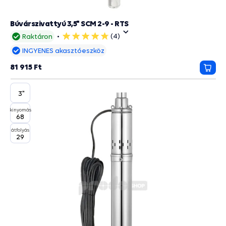
Búvárszivattyú 3,5" SCM 2-9 - RTS
(4)
Raktáron
5
csillag
INGYENES akasztóeszköz
81 915 Ft
Kosá
3"
kinyomás
68
átfolyás
29