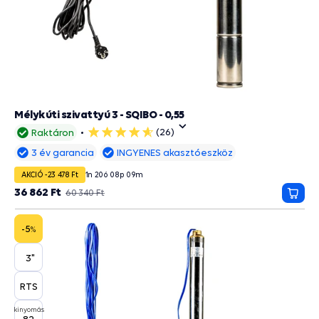
Mélykúti szivattyú 3 - SQIBO - 0,55
(26)
Raktáron
5
csillag
3 év garancia
INGYENES akasztóeszköz
AKCIÓ -23 478 Ft
1
n
20
ó
08
p
09
m
36 862 Ft
60 340 Ft
Kosá
-5
%
3"
RTS
kinyomás
82