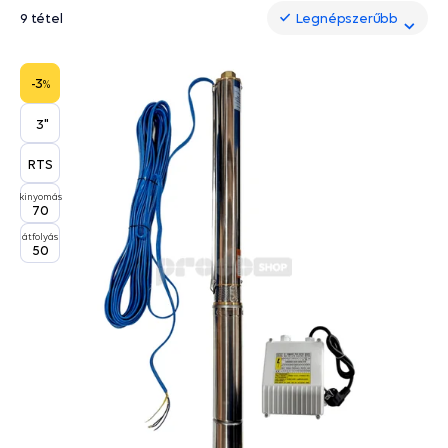
9 tétel
Legnépszerűbb
Legnépszerűbb
-3
%
3"
RTS
kinyomás
70
átfolyás
50