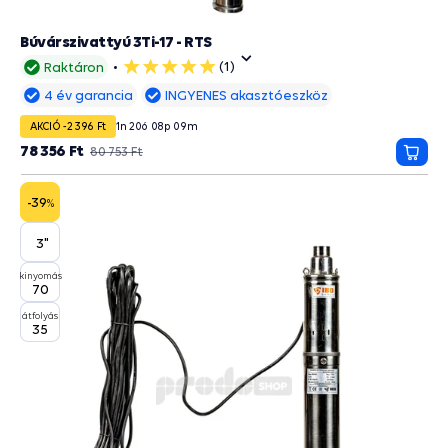
Búvárszivattyú 3Ti-17 - RTS
(1)
Raktáron
5
csillag
4 év garancia
INGYENES akasztóeszköz
AKCIÓ -2 396 Ft
1
n
20
ó
08
p
09
m
78 356 Ft
80 753 Ft
Kosá
-39
%
3"
kinyomás
70
átfolyás
35