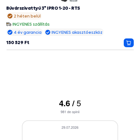
Búvárszivattyú 3" IPRO 1-20 - RTS
2 héten belül
INGYENES szállítás
4 év garancia
INGYENES akasztóeszköz
150 529 Ft
Kosá
5
4.6
/
981
de opinii