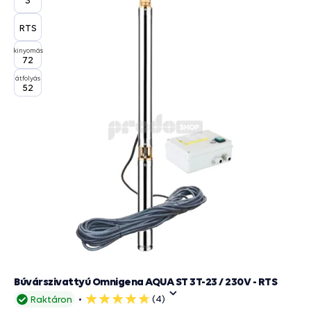
RTS
kinyomás
72
átfolyás
52
Búvárszivattyú Omnigena AQUA ST 3T-23 / 230V - RTS
(4)
Raktáron
5