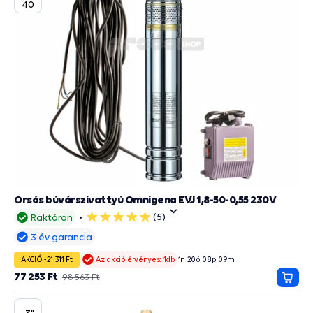
40
Orsós búvárszivattyú Omnigena EVJ 1,8-50-0,55 230V
(5)
Raktáron
5
csillag
3 év garancia
AKCIÓ -21 311 Ft
1
n
20
ó
08
p
09
m
Az akció érvényes: 1db
77 253 Ft
98 563 Ft
Kosá
3"