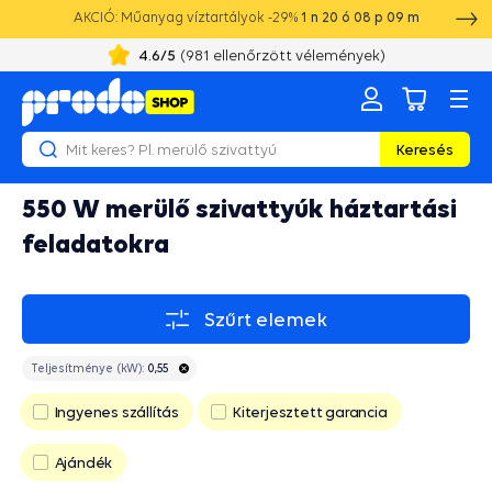
AKCIÓ: Műanyag víztartályok -29%
1
n
20
ó
08
p
09
m
4.6
/5
(
981
ellenőrzött vélemények)
Keresés
550 W merülő szivattyúk háztartási
feladatokra
Szűrt elemek
Teljesítménye (kW):
0,55
Ingyenes szállítás
Kiterjesztett garancia
Ajándék