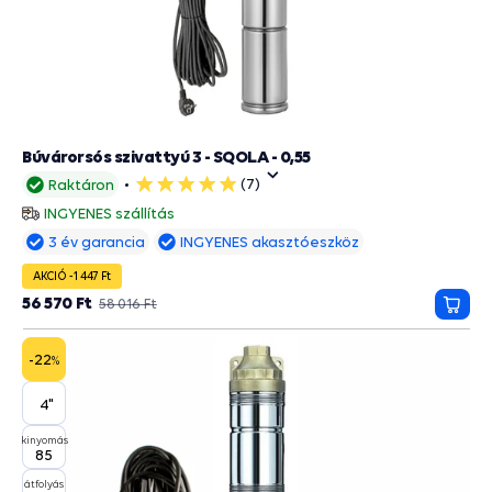
Búvárorsós szivattyú 3 - SQOLA - 0,55
(7)
Raktáron
5
csillag
INGYENES szállítás
3 év garancia
INGYENES akasztóeszköz
AKCIÓ -1 447 Ft
56 570 Ft
58 016 Ft
Kosá
-22
%
4"
kinyomás
85
átfolyás