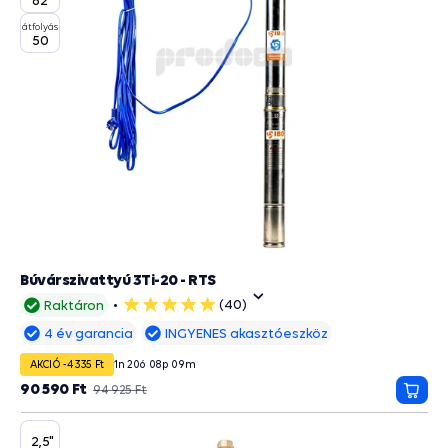
átfolyás
50
Búvárszivattyú 3Ti-20 - RTS
(40)
Raktáron
5
csillag
4 év garancia
INGYENES akasztóeszköz
AKCIÓ -4 335 Ft
1
n
20
ó
08
p
09
m
90 590 Ft
94 925 Ft
Kosá
2,5"