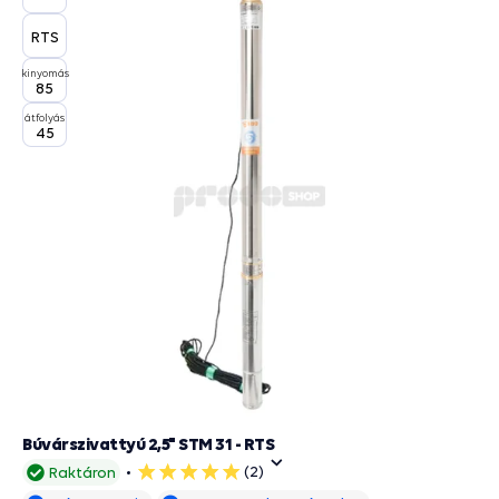
RTS
kinyomás
85
átfolyás
45
Búvárszivattyú 2,5" STM 31 - RTS
(2)
Raktáron
5
csillag