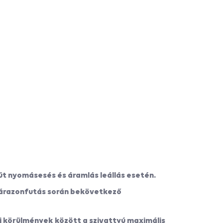
út nyomásesés és áramlás leállás esetén.
zárazonfutás során bekövetkező
i körülmények között a szivattyú maximális