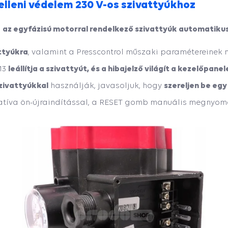
elleni védelem 230 V-os szivattyúkhoz
az egyfázisú motorral rendelkező szivattyúk automatikus 
,
ttyúkra
, valamint a Presscontrol műszaki paramétereinek 
leállítja a szivattyút, és a hibajelző világít a kezelőpanel
-13
zivattyúkkal
szereljen be egy
használják, javasoljuk, hogy
atíva ön-újraindítással, a RESET gomb manuális megnyomá