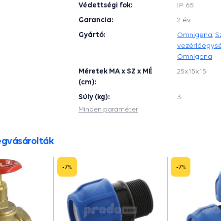
Védettségi fok:
IP 65
Garancia:
2 év
Gyártó:
Omnigena
,
S
vezérlőegys
Omnigena
Méretek MA x SZ x MÉ
25x15x15
(cm):
Súly (kg):
3
Minden paraméter
egvásárolták
-7
-7
%
%