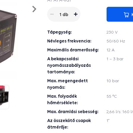
Nasledujúce
1 db
Tápegység:
230 V
Névleges frekvencia:
50/60 Hz
Maximális áramerősség:
12 A
A bekapcsolási
1 – 3 bar
nyomásszabályozás
tartománya:
Max. megengedett
10 bar
nyomás:
Max. folyadék
55 °C
hőmérséklete:
Max. áramlási sebesség:
2,66 l/s: 160 
Az összekötő csapok
1"
átmérője: