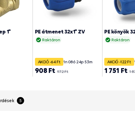
ep 1"
PE átmenet 32x1" ZV
PE könyök 3
Raktáron
Raktáron
AKCIÓ -64 Ft
1
n
08
ó
24
p
51
m
AKCIÓ -122 Ft
908 Ft
1 751 Ft
972 Ft
1 8
rdések
5