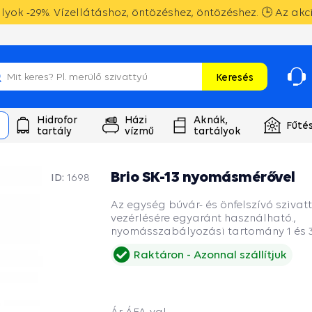
yok -29%. Vízellátáshoz, öntözéshez, öntözéshez. 🕒 Az akc
Keresés
Hidrofor
Házi
Aknák,
Fűté
tartály
vízmű
tartályok
Brio SK-13 nyomásmérővel
ID:
1698
Az egység búvár- és önfelszívó szivat
vezérlésére egyaránt használható.,
nyomásszabályozási tartomány 1 és 3
Raktáron
Azonnal szállítjuk
Ár ÁFA-val