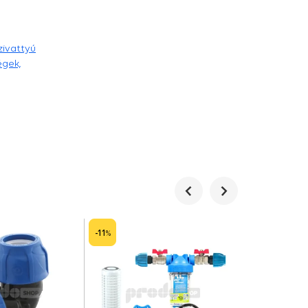
zivattyú
égek,
Predchádzajúce
Nasledujúce
-11
%