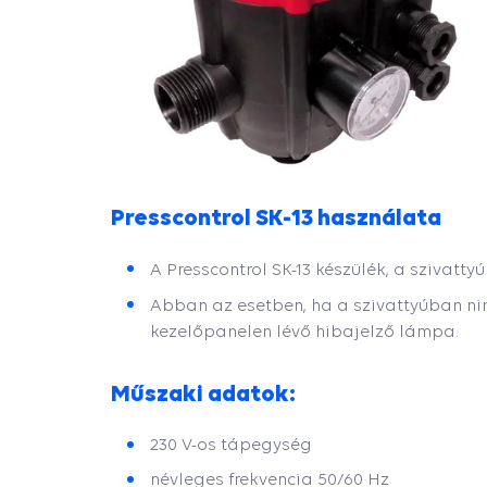
Presscontrol SK-13 használata
A Presscontrol SK-13 készülék, a szivatt
Abban az esetben, ha a szivattyúban ninc
kezelőpanelen lévő hibajelző lámpa.
Műszaki adatok:
230 V-os tápegység
névleges frekvencia 50/60 Hz