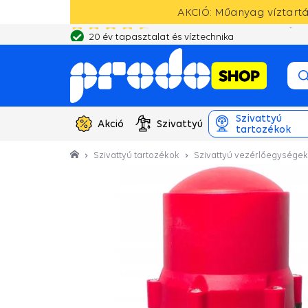
AKCIÓ: Műanyag víztartál
20 év tapasztalat és víztechnika
Szivattyú
Akció
Szivattyú
tartozékok
Szivattyú tartozékok
Szivattyú vezérlőegységek