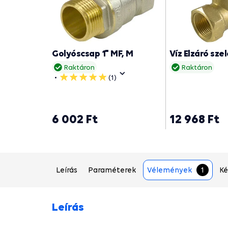
Golyóscsap 1" MF, M
Víz Elzáró szel
Raktáron
Raktáron
(1)
5
csillag
6 002 Ft
12 968 Ft
Leírás
Paraméterek
Vélemények
1
Ké
Leírás