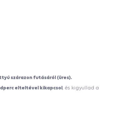
ttyú szárazon futásáról (üres).
dperc elteltével kikapcsol
, és kigyullad a