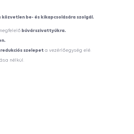
közvetlen be- és kikapcsolására szolgál.
búvárszivattyúkra.
megfelelő
en.
 redukciós szelepet
a vezérlőegység elé.
sa nélkül.