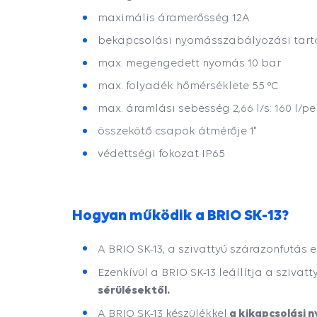
maximális áramerősség 12A
bekapcsolási nyomásszabályozási tarto
max. megengedett nyomás 10 bar
max. folyadék hőmérséklete 55 °C
max. áramlási sebesség 2,66 l/s: 160 l/per
összekötő csapok átmérője 1"
védettségi fokozat IP65
Hogyan működik a BRIO SK-13?
A BRIO SK-13, a szivattyú szárazonfutás 
Ezenkívül a BRIO SK-13 leállítja a szivatt
sérülésektől.
a kikapcsolási n
A BRIO SK-13 készülékkel