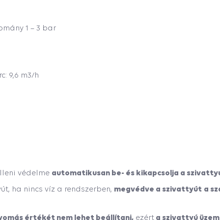
mány 1 – 3 bar
c: 9,6 m3/h
automatikusan be- és kikapcsolja a szivatty
elleni védelme
megvédve a szivattyút
a s
yút, ha nincs víz a rendszerben,
yomás értékét nem lehet beállítani,
a szivattyú üzem
ezért