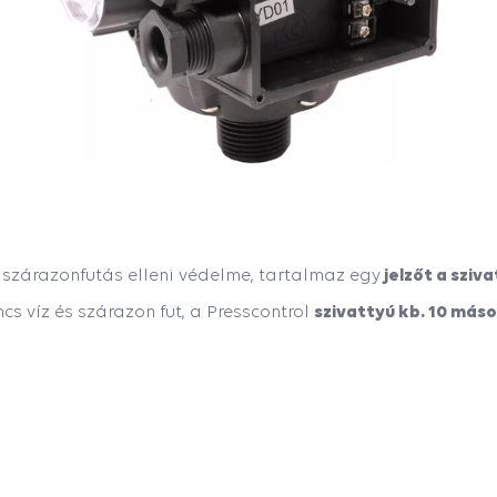
jelzőt a sziva
yú szárazonfutás elleni védelme, tartalmaz egy
szivattyú kb. 10 máso
s víz és szárazon fut, a Presscontrol