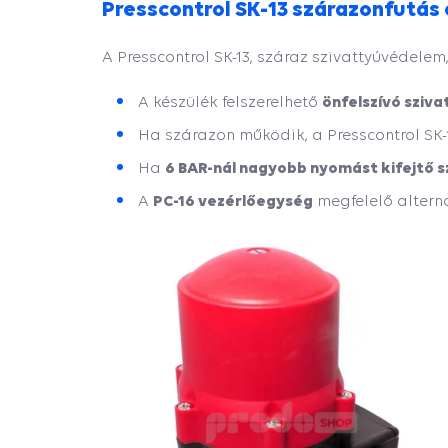
Presscontrol SK-13 szárazonfutás 
A Presscontrol SK-13, száraz szivattyúvédelem
önfelszívó sziva
A készülék felszerelhető
Ha szárazon működik, a Presscontrol SK
6 BAR-nál nagyobb nyomást kifejtő s
Ha
PC-16 vezérlőegység
A
megfelelő altern