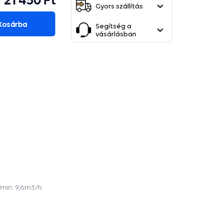
Gyors szállítás
Kosárba
Segítség a
vásárlásban
l/min: 9,6m3/h