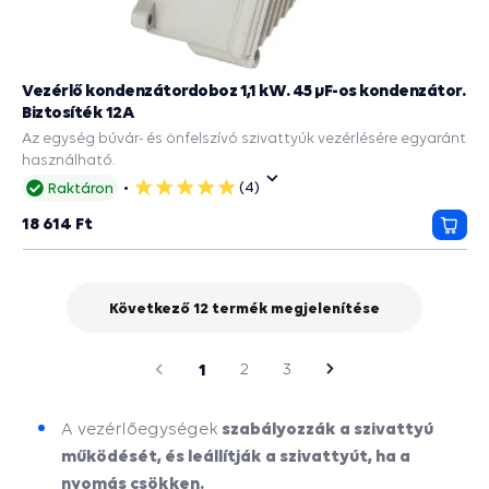
Vezérlő kondenzátordoboz 1,1 kW. 45 µF-os kondenzátor.
Biztosíték 12A
Az egység búvár- és önfelszívó szivattyúk vezérlésére egyaránt
használható.
(4)
Raktáron
5
csillag
18 614 Ft
Kosá
Következő 12 termék megjelenítése
oldal
Előző
1
2
3
Következő
oldal
szabályozzák a szivattyú
A vezérlőegységek
működését, és leállítják a szivattyút, ha a
nyomás csökken.