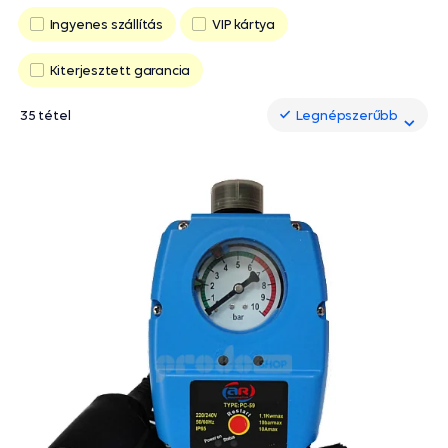
Ingyenes szállítás
VIP kártya
Kiterjesztett garancia
35 tétel
Legnépszerűbb
Legnépszerűbb