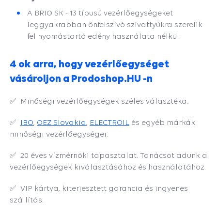
A BRIO SK - 13 típusú vezérlőegységeket
leggyakrabban önfelszívó szivattyúkra szerelik
fel nyomástartó edény használata nélkül.
4 ok arra, hogy vezérlőegységet
vásároljon a Prodoshop.HU -n
✅ Minőségi vezérlőegységek széles választéka.
✅
IBO
,
OEZ Slovakia
,
ELECTROIL
és egyéb márkák
minőségi vezérlőegységei.
✅ 20 éves vízmérnöki tapasztalat. Tanácsot adunk a
vezérlőegységek kiválasztásához és használatához.
✅ VIP kártya, kiterjesztett garancia és ingyenes
szállítás.