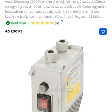
Vezérlőegység 2200W maximális teljesítményű szivattyúkhoz,
Az egység búvár- és önfelszívó szivattyúk vezérlésére egyaránt
használható., nyomásszabályozási tartomány 0 és 10 bar
között, a beépített nyomástartó edény térfogata 123420L,
csatlakozási méret 1" x 1", Beépített tartozékok és védelmi
(3)
Raktáron
5
funkciók: PRESS CONTROL szivattyúkhoz, Visszacsapó szelep,
csillag
45 230 Ft
Szárazonfutás elleni védelem.
Kosá