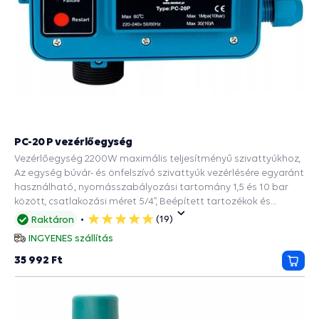
PC-20 P vezérlőegység
Vezérlőegység 2200W maximális teljesítményű szivattyúkhoz,
Az egység búvár- és önfelszívó szivattyúk vezérlésére egyaránt
használható., nyomásszabályozási tartomány 1,5 és 10 bar
között, csatlakozási méret 5/4”, Beépített tartozékok és
védelmi funkciók: PRESS CONTROL szivattyúkhoz, Manométer,
(19)
Raktáron
5
Visszacsapó szelep, Szárazonfutás elleni védelem.
csillag
INGYENES szállítás
35 992 Ft
Kosá