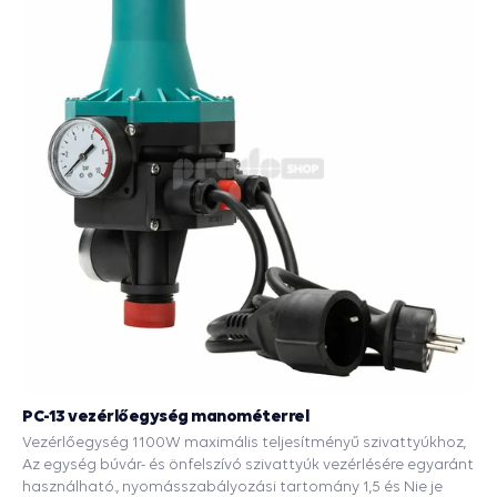
PC-13 vezérlőegység manométerrel
Vezérlőegység 1100W maximális teljesítményű szivattyúkhoz,
Az egység búvár- és önfelszívó szivattyúk vezérlésére egyaránt
használható., nyomásszabályozási tartomány 1,5 és Nie je