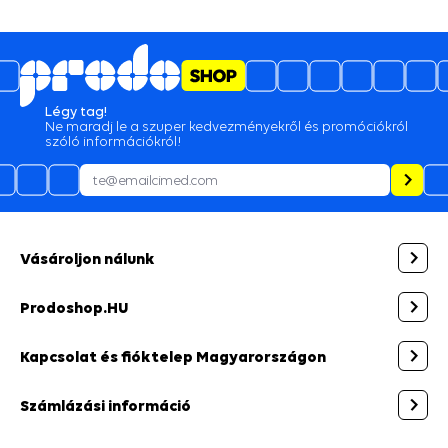
Légy tag!
Ne maradj le a szuper kedvezményekről és promóciókról
szóló információkról!
Vásároljon nálunk
Prodoshop.HU
Kapcsolat és fióktelep Magyarországon
Számlázási információ