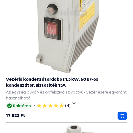
Vezérlő kondenzátordoboz 1,5 kW. 60 µF-os
kondenzátor. Biztosíték 15A
Az egység búvár- és önfelszívó szivattyúk vezérlésére egyaránt
használható.
(4)
Raktáron
5
csillag
17 823 Ft
Kosá