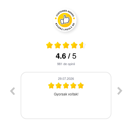
5
4.6
/
981
de opinii
28.07.2026
A termék időbe megérkezett,gyors kiszolgálás.