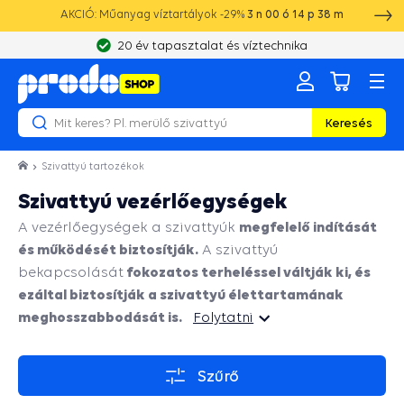
AKCIÓ: Műanyag víztartályok -29%
3
n
00
ó
14
p
37
m
20 év tapasztalat és víztechnika
Keresés
Szivattyú tartozékok
Szivattyú vezérlőegységek
megfelelő indítását
A vezérlőegységek a szivattyúk
és működését biztosítják.
A szivattyú
fokozatos terheléssel váltják ki, és
bekapcsolását
ezáltal biztosítják a szivattyú élettartamának
meghosszabbodását is.
Folytatni
Folytatni
Szűrő