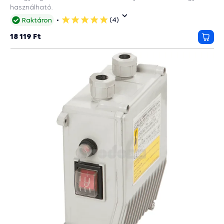
használható.
(4)
Raktáron
5
csillag
18 119 Ft
Kosá