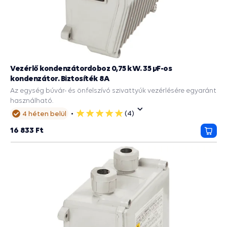
Vezérlő kondenzátordoboz 0,75 kW. 35 µF-os
kondenzátor. Biztosíték 8A
Az egység búvár- és önfelszívó szivattyúk vezérlésére egyaránt
használható.
(4)
4 héten belül
5
csillag
16 833 Ft
Kosá