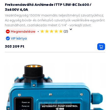
Frekvenciaváltó Archimede ITTP 1.5W-BC 3x400 /
3x400V 4,0A
Vezérlőegység 1500W maximális teljesítményű szivattyúkhoz,
Az egység búvár- és önfelszívó szivattyúk vezérlésére egyaránt
használható., csatlakozási méret G 1/4" - vonkajší závit.
(2)
Megrendelésre
5
csillag
VIP kártya
303 209 Ft
Kosá