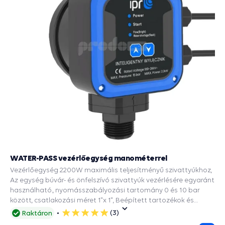
WATER-PASS vezérlőegység manométerrel
Vezérlőegység 2200W maximális teljesítményű szivattyúkhoz,
Az egység búvár- és önfelszívó szivattyúk vezérlésére egyaránt
használható., nyomásszabályozási tartomány 0 és 10 bar
között, csatlakozási méret 1"x 1", Beépített tartozékok és
védelmi funkciók: PRESS CONTROL szivattyúkhoz, Manométer,
(3)
Raktáron
5
Visszacsapó szelep, Szárazonfutás elleni védelem.
csillag