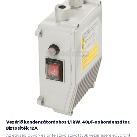
Vezérlő kondenzátordoboz 1,1 kW. 40µF-os kondenzátor.
Biztosíték 12A
Az egység búvár- és önfelszívó szivattyúk vezérlésére egyaránt