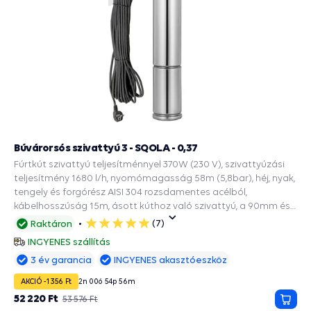
Búvárorsós szivattyú 3 - SQOLA - 0,37
Fúrtkút szivattyú teljesítménnyel 370W (230 V), szivattyúzási
teljesítmény 1680 l/h, nyomómagasság 58m (5,8bar), héj, nyak,
tengely és forgórész AISI 304 rozsdamentes acélból,
kábelhosszúság 15m, ásott kúthoz való szivattyú, a 90mm és
szélesebb fúrásokba.
(7)
Raktáron
5
csillag
INGYENES szállítás
3 év garancia
INGYENES akasztóeszköz
AKCIÓ -1 356 Ft
2
n
00
ó
54
p
55
m
52 220 Ft
53 576 Ft
Kosá