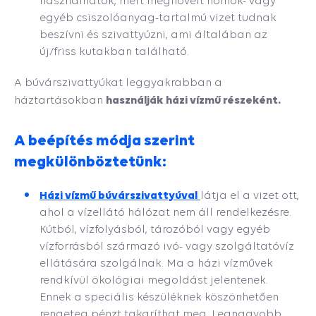
használhatók, mert megnövelt homok- vagy
egyéb csiszolóanyag-tartalmú vizet tudnak
beszívni és szivattyúzni, ami általában az
új/friss kutakban található.
A búvárszivattyúkat leggyakrabban a
használják házi vízmű részeként.
háztartásokban
A beépítés módja szerint
megkülönböztetünk:
Házi vízmű búvárszivattyúval
látja el a vizet ott,
ahol a vízellátó hálózat nem áll rendelkezésre.
Kútból, vízfolyásból, tározóból vagy egyéb
vízforrásból származó ivó- vagy szolgáltatóvíz
ellátására szolgálnak. Ma a házi vízművek
rendkívül ökológiai megoldást jelentenek.
Ennek a speciális készüléknek köszönhetően
rengeteg pénzt takaríthat meg. Legnagyobb