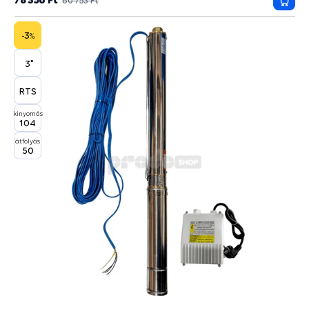
80 753 Ft
Kosá
-3
%
3"
RTS
kinyomás
104
átfolyás
50