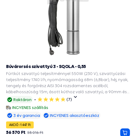
Búvárorsós szivattyú 3 - SQOLA - 0,55
Fúrtkút szivattyú teljesítménnyel 550W (230 V), szivattyúzási
teljesítmény 1740 l/h, nyomómagasság 68m (6,8bar), héj, nyak,
tengely és forgórész AISI 304 rozsdamentes acélból,
kábelhosszúság 15m, ásott kúthoz való szivattyú, a 90mm és
szélesebb fúrásokba.
(7)
Raktáron
5
csillag
INGYENES szállítás
3 év garancia
INGYENES akasztóeszköz
AKCIÓ -1 447 Ft
56 570 Ft
58 016 Ft
Kosá