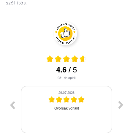
szállítás.
5
4.6
/
981
de opinii
28.07.2026
A termék időbe megérkezett,gyors kiszolgálás.