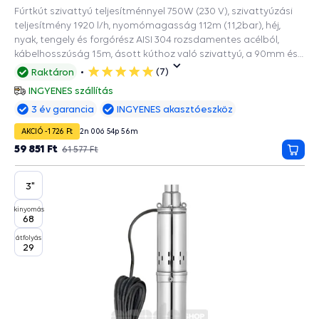
Fúrtkút szivattyú teljesítménnyel 750W (230 V), szivattyúzási
teljesítmény 1920 l/h, nyomómagasság 112m (11,2bar), héj,
nyak, tengely és forgórész AISI 304 rozsdamentes acélból,
kábelhosszúság 15m, ásott kúthoz való szivattyú, a 90mm és
szélesebb fúrásokba.
(7)
Raktáron
5
csillag
INGYENES szállítás
3 év garancia
INGYENES akasztóeszköz
AKCIÓ -1 726 Ft
2
n
00
ó
54
p
55
m
59 851 Ft
61 577 Ft
Kosá
3"
kinyomás
68
átfolyás
29