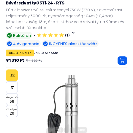
Búvárszivattyú 3Ti-24 - RTS
Fúrtkút szivattyú teljesítménnyel 750W (230 V), szivattyúzási
teljesítmény 3000 l/h, nyomómagasság 104m (10,4bar),
kábelhosszúság 18m, ásott kúthoz való szivattyú, a 90mm és
szélesebb fúrásokba.
(1)
Raktáron
5
csillag
4 év garancia
INGYENES akasztóeszköz
AKCIÓ -3 075 Ft
2
n
00
ó
54
p
55
m
91 310 Ft
94 385 Ft
Kosá
-3
%
3"
kinyomás
58
átfolyás
28