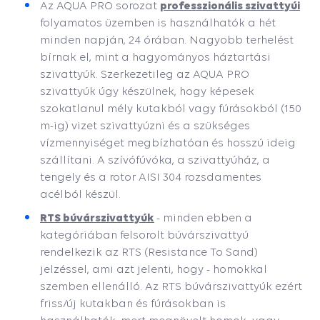
professzionális szivattyúi
Az AQUA PRO sorozat
folyamatos üzemben is használhatók a hét
minden napján, 24 órában. Nagyobb terhelést
bírnak el, mint a hagyományos háztartási
szivattyúk. Szerkezetileg az AQUA PRO
szivattyúk úgy készülnek, hogy képesek
szokatlanul mély kutakból vagy fúrásokból (150
m-ig) vizet szivattyúzni és a szükséges
vízmennyiséget megbízhatóan és hosszú ideig
szállítani. A szívófúvóka, a szivattyúház, a
tengely és a rotor AISI 304 rozsdamentes
acélból készül.
RTS búvárszivattyúk
- minden ebben a
kategóriában felsorolt ​​búvárszivattyú
rendelkezik az RTS (Resistance To Sand)
jelzéssel, ami azt jelenti, hogy - homokkal
szemben ellenálló. Az RTS búvárszivattyúk ezért
friss/új kutakban és fúrásokban is