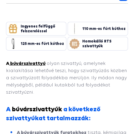
Ingyenes felfüggő
110 mm-es fúrt kúthoz
felszereléssel
Homokálló RTS
125 mm-es fúrt kúthoz
szivattyúk
A
búvárszivattyú
olyan szivattyú, amelynek
kialakítása lehetővé teszi, hogy szivattyúzás közben
a szivattyúzott folyadékba merüljön. Ily módon nagy
mélységből, például kutakból tud folyadékot
szivattyúzni.
A
búvárszivattyúk
a következő
szivattyúkat tartalmazzák:
A búvárszivattyúk furatokhoz
tiszta, kémiailag