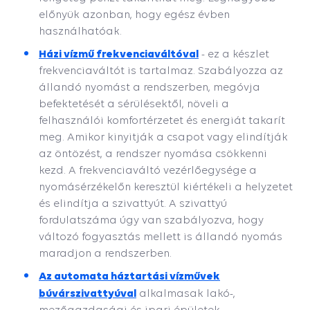
előnyük azonban, hogy egész évben
használhatóak.
Házi vízmű frekvenciaváltóval
- ez a készlet
frekvenciaváltót is tartalmaz. Szabályozza az
állandó nyomást a rendszerben, megóvja
befektetését a sérülésektől, növeli a
felhasználói komfortérzetet és energiát takarít
meg. Amikor kinyitják a csapot vagy elindítják
az öntözést, a rendszer nyomása csökkenni
kezd. A frekvenciaváltó vezérlőegysége a
nyomásérzékelőn keresztül kiértékeli a helyzetet
és elindítja a szivattyút. A szivattyú
fordulatszáma úgy van szabályozva, hogy
változó fogyasztás mellett is állandó nyomás
maradjon a rendszerben.
Az automata háztartási vízművek
búvárszivattyúval
alkalmasak lakó-,
mezőgazdasági és ipari épületek