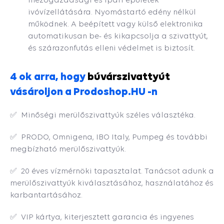
ivóvízellátására. Nyomástartó edény nélkül
működnek. A beépített vagy külső elektronika
automatikusan be- és kikapcsolja a szivattyút,
és szárazonfutás elleni védelmet is biztosít.
4 ok arra, hogy
búvárszivattyút
vásároljon a Prodoshop.HU -n
✅ Minőségi merülőszivattyúk széles választéka.
✅ PRODO, Omnigena, IBO Italy, Pumpeg és további
megbízható merülőszivattyúk.
✅ 20 éves vízmérnöki tapasztalat. Tanácsot adunk a
merülőszivattyúk kiválasztásához, használatához és
karbantartásához.
✅ VIP kártya, kiterjesztett garancia és ingyenes