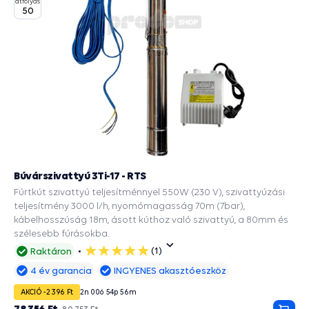
átfolyás
50
Búvárszivattyú 3Ti-17 - RTS
Fúrtkút szivattyú teljesítménnyel 550W (230 V), szivattyúzási
teljesítmény 3000 l/h, nyomómagasság 70m (7bar),
kábelhosszúság 18m, ásott kúthoz való szivattyú, a 80mm és
szélesebb fúrásokba.
(1)
Raktáron
5
csillag
4 év garancia
INGYENES akasztóeszköz
AKCIÓ -2 396 Ft
2
n
00
ó
54
p
55
m
78 356 Ft