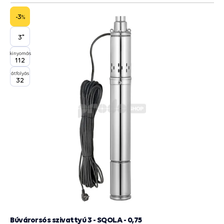
-3
%
3"
kinyomás
112
átfolyás
32
Búvárorsós szivattyú 3 - SQOLA - 0,75