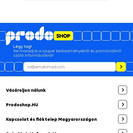
Légy tag!
Ne maradj le a szuper kedvezményekről és promóciókról
szóló információkról!
Vásároljon nálunk
Prodoshop.HU
Kapcsolat és fióktelep Magyarországon