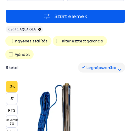
Szűrt elemek
Gyártó:
AQUA OLA
Ingyenes szállítás
Kiterjesztett garancia
Ajándék
5 tétel
Legnépszerűbb
Legnépszerűbb
-3
%
3"
RTS
kinyomás
70