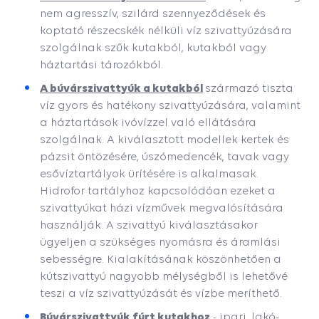
nem agresszív, szilárd szennyeződések és
koptató részecskék nélküli víz szivattyúzására
szolgálnak szűk kutakból, kutakból vagy
háztartási tározókból.
A búvárszivattyúk a kutakból
származó tiszta
víz gyors és hatékony szivattyúzására, valamint
a háztartások ivóvízzel való ellátására
szolgálnak. A kiválasztott modellek kertek és
pázsit öntözésére, úszómedencék, tavak vagy
esővíztartályok ürítésére is alkalmasak.
Hidrofor tartályhoz kapcsolódóan ezeket a
szivattyúkat házi vízművek megvalósítására
használják. A szivattyú kiválasztásakor
ügyeljen a szükséges nyomásra és áramlási
sebességre. Kialakításának köszönhetően a
kútszivattyú nagyobb mélységből is lehetővé
teszi a víz szivattyúzását és vízbe meríthető.
Búvárszivattyúk fúrt kutakhoz
- ipari, lakó-