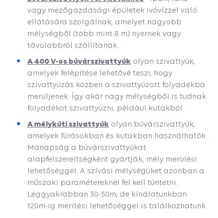
vagy mezőgazdasági épületek ivóvízzel való
ellátására szolgálnak, amelyet nagyobb
mélységből (több mint 8 m) nyernek vagy
távolabbról szállítanak.
A 400 V-os búvárszivattyúk
olyan szivattyúk,
amelyek felépítése lehetővé teszi, hogy
szivattyúzás közben a szivattyúzott folyadékba
merüljenek. Így akár nagy mélységből is tudnak
folyadékot szivattyúzni, például kutakból.
A mélykúti szivattyúk
olyan búvárszivattyúk,
amelyek fúrásokban és kutakban használhatók.
Manapság a búvárszivattyúkat
alapfelszereltségként gyártják, mély merülési
lehetőséggel. A szívási mélységüket azonban a
műszaki paramétereknél fel kell tüntetni.
Leggyakrabban 30-50m, de kínálatunkban
120m-ig merítési lehetőséggel is találkozhatunk.