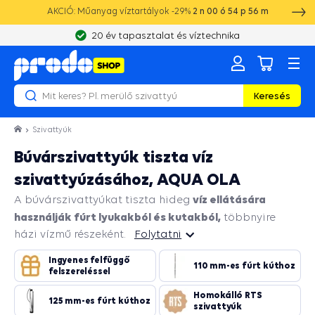
AKCIÓ: Műanyag víztartályok -29%
2
n
00
ó
54
p
55
m
20 év tapasztalat és víztechnika
Keresés
Szivattyúk
Búvárszivattyúk tiszta víz
szivattyúzásához, AQUA OLA
víz ellátására
A búvárszivattyúkat tiszta hideg
használják fúrt lyukakból és kutakból,
többnyire
házi vízmű részeként.
Folytatni
Ingyenes felfüggő
Folytatni
110 mm-es fúrt kúthoz
felszereléssel
Homokálló RTS
125 mm-es fúrt kúthoz
szivattyúk