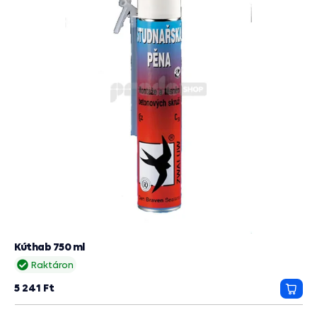
Kúthab 750 ml
Raktáron
5 241 Ft
Kosá