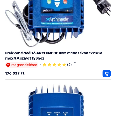
Frekvenciaváltó ARCHIMEDE IMMP1.1W 1.1kW 1x230V
max.9A szivattyúhoz
(2)
Megrendelésre
5
csillag
176 037 Ft
Kosá