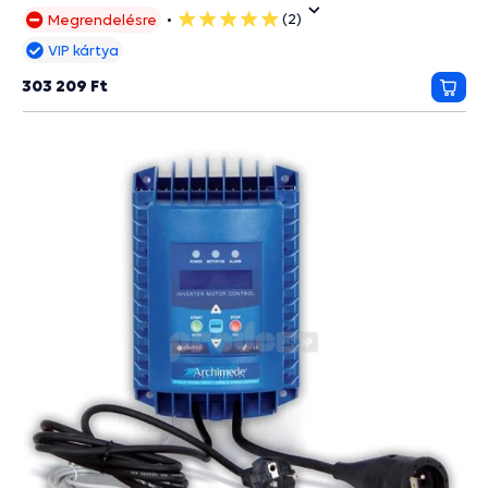
(2)
Megrendelésre
5
csillag
VIP kártya
303 209 Ft
Kosá