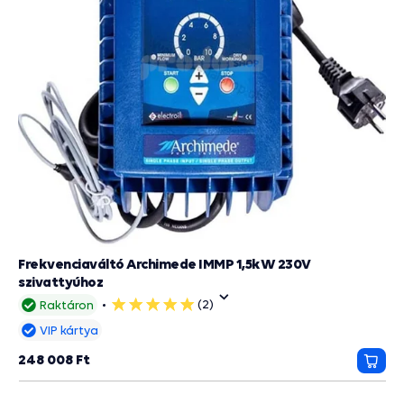
Frekvenciaváltó Archimede IMMP 1,5kW 230V
szivattyúhoz
(2)
Raktáron
5
csillag
VIP kártya
248 008 Ft
Kosá