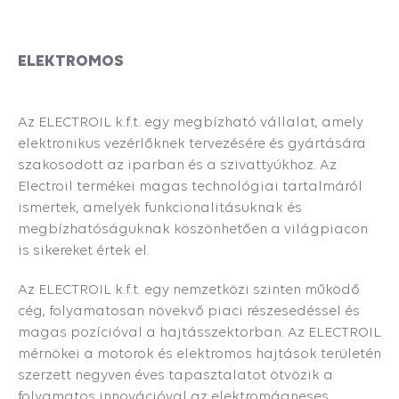
ELEKTROMOS
Az ELECTROIL k.f.t. egy megbízható vállalat, amely
elektronikus vezérlőknek tervezésére és gyártására
szakosodott az iparban és a szivattyúkhoz. Az
Electroil termékei magas technológiai tartalmáról
ismertek, amelyek funkcionalitásuknak és
megbízhatóságuknak köszönhetően a világpiacon
is sikereket értek el.
Az ELECTROIL k.f.t. egy nemzetközi szinten működő
cég, folyamatosan növekvő piaci részesedéssel és
magas pozícióval a hajtásszektorban. Az ELECTROIL
mérnökei a motorok és elektromos hajtások területén
szerzett negyven éves tapasztalatot ötvözik a
folyamatos innovációval az elektromágneses