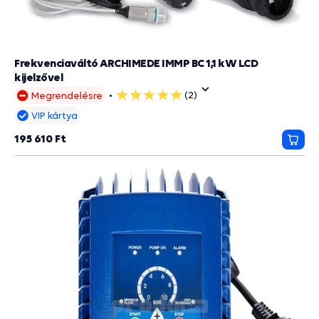
Frekvenciaváltó ARCHIMEDE IMMP BC 1,1 kW LCD
kijelzővel
(2)
Megrendelésre
5
csillag
VIP kártya
195 610 Ft
Kosá