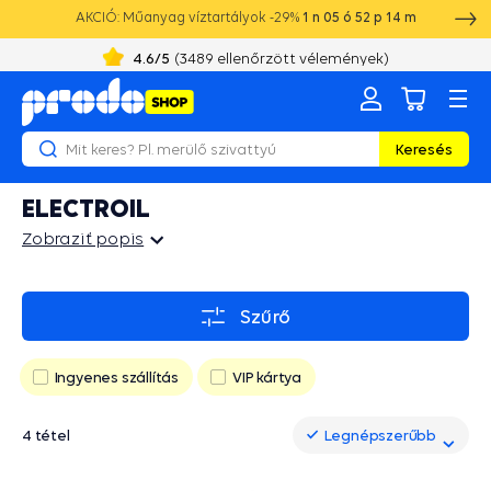
AKCIÓ: Műanyag víztartályok -29%
1
n
05
ó
52
p
14
m
4.6
/5
(
981
ellenőrzött vélemények)
Keresés
ELECTROIL
Zobraziť popis
Zobraziť popis
Szűrő
Ingyenes szállítás
VIP kártya
4 tétel
Legnépszerűbb
Legnépszerűbb