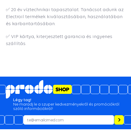
✅ 20 év víztechnikai tapasztalat. Tanácsot adunk az
Electroil termékek kiválasztásában, használatában
és karbantartásában.
✅ VIP kártya, kiterjesztett garancia és ingyenes
szállítás.
5
4.6
/
981
de opinii
29.07.2026
Gyorsak voltak!