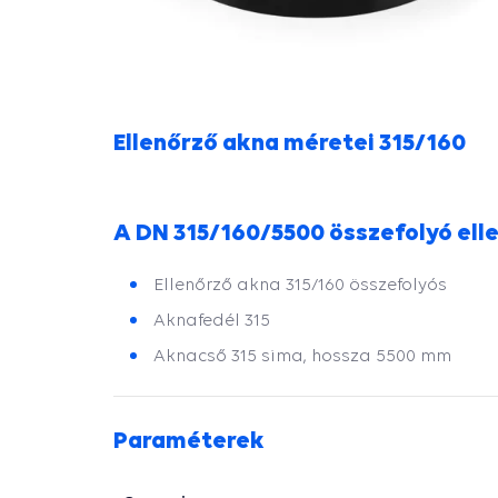
Ellenőrző akna méretei 315/160
A DN 315/160/5500 összefolyó ell
Ellenőrző akna 315/160 összefolyós
Aknafedél 315
Aknacső 315 sima, hossza 5500 mm
Paraméterek