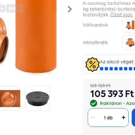
A csomag tartalmaz m
Nasledujúce
kg teherbírású burkol
biztosítják.
Čítať viac
Változatok:
Aknafenék:
Az akció véget 
123 723 Ft
105 393 Ft
Raktáron
Azon
1 db