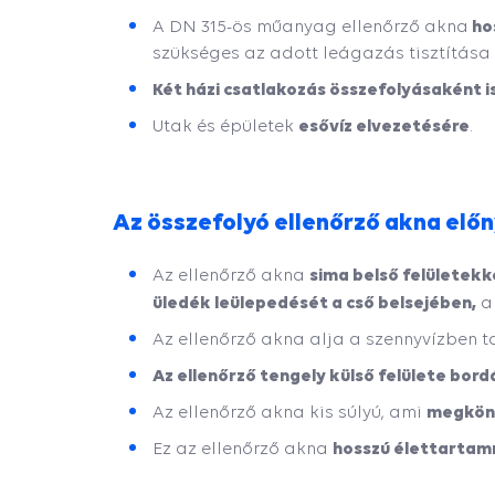
ho
A DN 315-ös műanyag ellenőrző akna
szükséges az adott leágazás tisztítása
Két házi csatlakozás összefolyásaként 
esővíz elvezetésére
Utak és épületek
.
Az összefolyó ellenőrző akna elő
sima belső felületekk
Az ellenőrző akna
üledék leülepedését a cső belsejében,
am
Az ellenőrző akna alja a szennyvízben 
Az ellenőrző tengely külső felülete bor
megkönny
Az ellenőrző akna kis súlyú, ami
hosszú élettartamm
Ez az ellenőrző akna