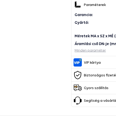
Paraméterek
Garancia:
Gyártó:
Méretek MA x SZ x MÉ (
Áramlási cső DN-je (m
Minden paraméter
VIP kártya
Biztonságos fizet
Gyors szállítás
Segítség a vásárl