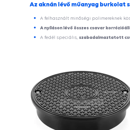
Az aknán lévő műanyag burkolat 
A felhasznált minőségi polimereknek k
A nyíláson lévő összes csavar korrózióál
szabadalmaztatott csú
A fedél speciális,