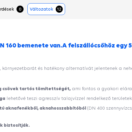
rdések
0
Változatok
12
DN 160 bemenete van.A felszállócsőhöz egy 
környezetbarát és hatékony alternatívát jelentenek a neh
 csövek tartós tömítettségét,
ami fontos a gyakori elára
ága
lehetővé teszi agresszív talajvízzel rendelkező területe
atú aknafenékből, aknahosszabbítóból
(DN 400 szennyvízc
 biztosítják.