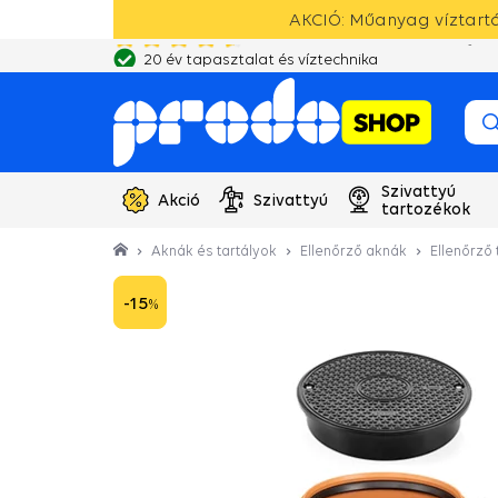
AKCIÓ: Műanyag víztartál
20 év tapasztalat és víztechnika
Szivattyú
Akció
Szivattyú
tartozékok
Aknák és tartályok
Ellenőrző aknák
Ellenőrző
-15
%