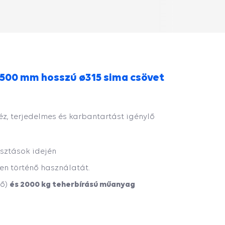
5500 mm hosszú ø315 sima csövet
éz, terjedelmes és karbantartást igénylő
sztások idején
ken történő használatát.
és 2000 kg teherbírású műanyag
ső)