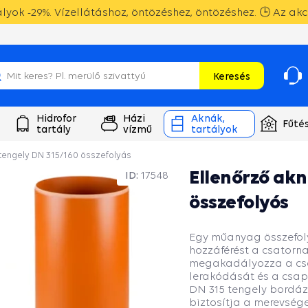
yok -29%. Vízellátáshoz, öntözéshez, öntözéshez. 🕒 Az akc
Keresés
Hidrofor
Házi
Aknák,
Fűté
tartály
vízmű
tartályok
 tengely DN 315/160 összefolyás
Ellenőrző ak
ID:
17548
összefolyós
Egy műanyag összefoly
hozzáférést a csatorna
megakadályozza a cső
lerakódását és a csapa
DN 315 tengely bordázo
biztosítja a merevsége