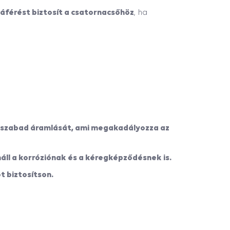
áférést biztosít a csatornacsőhöz
, ha
an szabad áramlását, ami megakadályozza az
áll a korróziónak és a kéregképződésnek is.
t biztosítson.