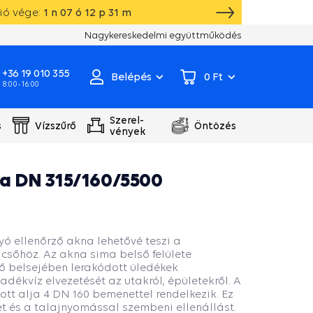
ió vége:
1
n
07
ó
12
p
30
m
Saját raktár, gyártás, szivattyú szervizközpont
Nagykereskedelmi együttműködés
+36 19 010 355
Belépés
0 Ft
8:00 - 16:00
Szerel-
s
Vízszűrő
Öntözés
vények
na DN 315/160/5500
ó ellenőrző akna lehetővé teszi a
csőhöz. Az akna sima belső felülete
 belsejében lerakódott üledékek
dékvíz elvezetését az utakról, épületekről. A
tt alja 4 DN 160 bemenettel rendelkezik. Ez
t és a talajnyomással szembeni ellenállást.