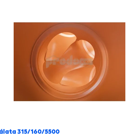
álata 315/160/5500