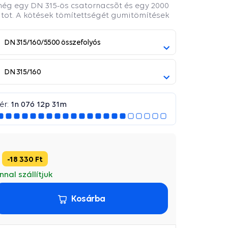
ég egy DN 315-ös csatornacsõt és egy 2000
atot. A kötések tömítettségét gumitömítések
DN 315/160/5500 összefolyós
DN 315/160
ér:
1
n
07
ó
12
p
30
m
18 330 Ft
nal szállítjuk
Kosárba