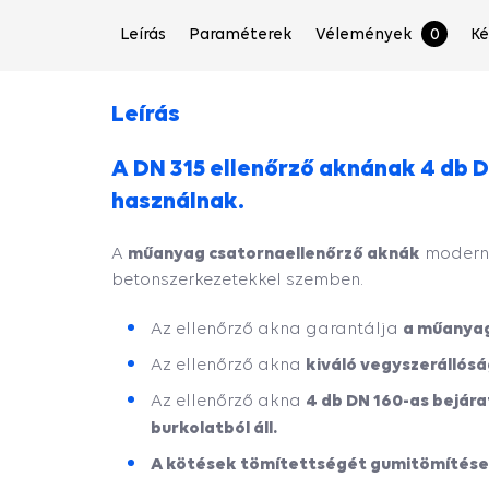
Leírás
Paraméterek
Vélemények
0
Ké
Leírás
A DN 315 ellenőrző aknának 4 db 
használnak.
műanyag csatornaellenőrző aknák
A
modern, 
betonszerkezetekkel szemben.
a műanyag
Az ellenőrző akna garantálja
kiváló vegyszerállós
Az ellenőrző akna
4 db DN 160-as bejár
Az ellenőrző akna
burkolatból áll.
A kötések tömítettségét gumitömítések