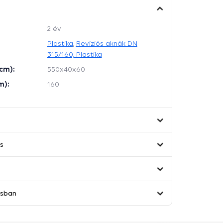
2 év
Plastika
,
Revíziós aknák DN
315/160, Plastika
cm):
550x40x60
m):
160
és
ásban