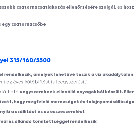
sszabb csatornacsatlakozás ellenőrzésére szolgál,
hozz
és
is egy csatornacsőbe
nyei 315/160/5500
el rendelkezik, amelyek lehetővé teszik a víz akadálytal
i az éves kútöblítést is leegyszerűsíti.
vegyszereknek ellenálló anyagokból készült. Ellen
található
dázott, hogy megfelelő merevséget és talajnyomásállóságo
íti a szállítást és az összeszerelést
al és állandó tömítettséggel rendelkezik