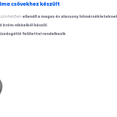
sima csövekhez készült
ellenáll a magas és alacsony hőmérsékletekne
öszönhetően
ló króm-nikkelből készül.
szásgátló felülettel rendelkezik