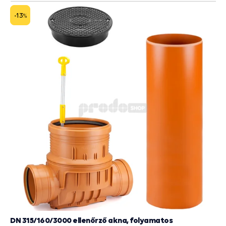
még egy DN 315-ös csatornacsõt és egy 2000 kg teherbírású
-13
%
burkolatot. A kötések tömítettségét gumitömítések
biztosítják.
DN 315/160/3000 ellenőrző akna, folyamatos