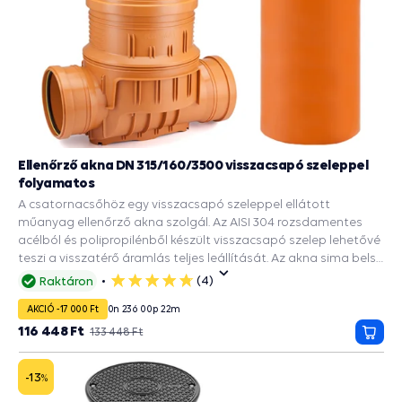
Ellenőrző akna DN 315/160/3500 visszacsapó szeleppel
folyamatos
A csatornacsőhöz egy visszacsapó szeleppel ellátott
műanyag ellenőrző akna szolgál. Az AISI 304 rozsdamentes
acélból és polipropilénből készült visszacsapó szelep lehetővé
teszi a visszatérő áramlás teljes leállítását. Az akna sima belső
felülete megakadályozza a cső belsejében lerakódott
(4)
Raktáron
5
üledékek lerakódását és a csapadékvíz elvezetését az utakról,
csillag
AKCIÓ -17 000 Ft
0
n
23
ó
00
p
21
m
épületekről. A DN 315 tengely bordázott alja 2 DN 160
bemenettel rendelkezik. Ez biztosítja a merevséget és a
116 448 Ft
133 448 Ft
Kosá
talajnyomással szembeni ellenállást. A csomag tartalmaz
még egy DN 315-ös csatornacsõt és egy 2000 kg teherbírású
-13
%
burkolatot. A kötések tömítettségét gumitömítések
biztosítják.