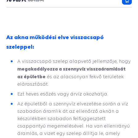
88 133 Ft
Kosá
talajnyomással szembeni ellenállást. A csomag tartalmaz
még egy DN 315-ös csatornacsõt és egy 2000 kg teherbírású
burkolatot. A kötések tömítettségét gumitömítések
biztosítják.
Az akna működési elve visszacsapó
szeleppel:
A visszacsapó szelep alapvető jellemzője, hogy
megakadályozza a szennyvíz visszaáramlását
az épületbe
és az alacsonyan fekvő területek
elárasztását.
Ezt heves esőzés vagy árvíz okozhatja.
Az épületből a szennyvíz elvezetése során a víz
szabadon áramlik át az ellenőrző aknán a
készülékben szabadon felfüggesztett
csappantyú megemelésével. Ha van ellenirányú
áramlás, a vizet egy szelep állítja le, amely