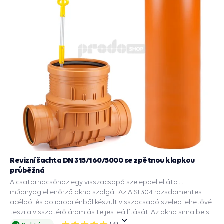
Revizní šachta DN 315/160/5000 se zpětnou klapkou
průběžná
A csatornacsőhöz egy visszacsapó szeleppel ellátott
műanyag ellenőrző akna szolgál. Az AISI 304 rozsdamentes
acélból és polipropilénből készült visszacsapó szelep lehetővé
teszi a visszatérő áramlás teljes leállítását. Az akna sima belső
felülete megakadályozza a cső belsejében lerakódott