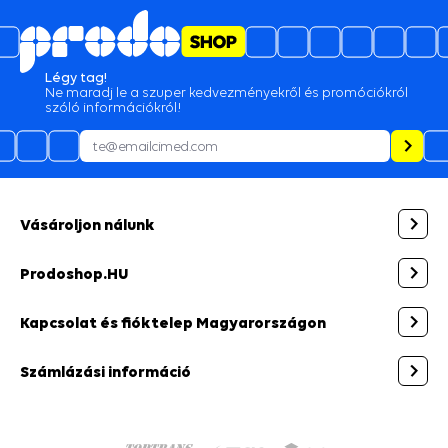
Légy tag!
Ne maradj le a szuper kedvezményekről és promóciókról
szóló információkról!
Vásároljon nálunk
Prodoshop.HU
Kapcsolat és fióktelep Magyarországon
Számlázási információ