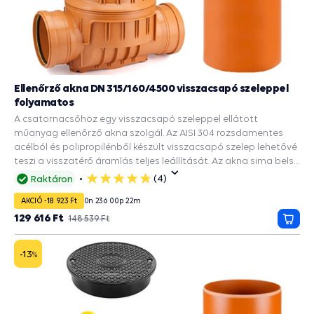
Ellenőrző akna DN 315/160/4500 visszacsapó szeleppel
folyamatos
A csatornacsőhöz egy visszacsapó szeleppel ellátott
műanyag ellenőrző akna szolgál. Az AISI 304 rozsdamentes
acélból és polipropilénből készült visszacsapó szelep lehetővé
teszi a visszatérő áramlás teljes leállítását. Az akna sima belső
felülete megakadályozza a cső belsejében lerakódott
(4)
Raktáron
5
üledékek lerakódását és a csapadékvíz elvezetését az utakról,
csillag
AKCIÓ -18 923 Ft
0
n
23
ó
00
p
21
m
épületekről. A DN 315 tengely bordázott alja 2 DN 160
bemenettel rendelkezik. Ez biztosítja a merevséget és a
129 616 Ft
148 539 Ft
Kosá
talajnyomással szembeni ellenállást. A csomag tartalmaz
még egy DN 315-ös csatornacsõt és egy 2000 kg teherbírású
-13
%
burkolatot. A kötések tömítettségét gumitömítések
biztosítják.