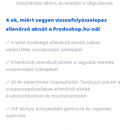
használata nélkül, és ellenáll a tágulásnak.
4 ok, miért vegyen visszafolyószelepes
ellenőrző aknát a Prodoshop.hu-nál
✅ Kiváló minőségű ellenőrző aknák széles
választéka visszacsapó szeleppel.
✅ Ellenőrzött ellenőrző aknák a legjobb márkák
visszacsapó szelepével.
✅ 20 év víztechnikai tapasztalat. Tanácsot adunk a
visszacsapószelepes ellenőrző aknák
kiválasztásában és használatában.
✅ VIP kártya, kiterjesztett garancia és ingyenes
szállítás.