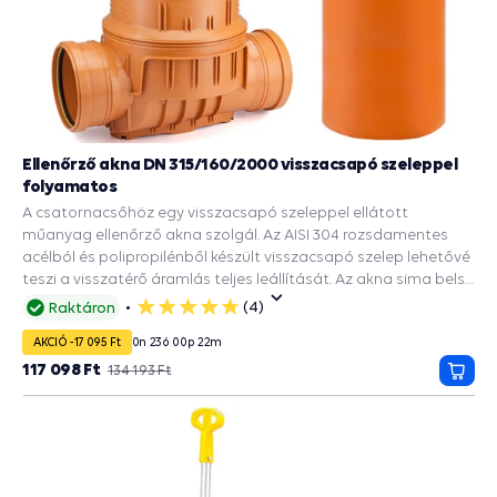
Ellenőrző akna DN 315/160/2000 visszacsapó szeleppel
folyamatos
A csatornacsőhöz egy visszacsapó szeleppel ellátott
műanyag ellenőrző akna szolgál. Az AISI 304 rozsdamentes
acélból és polipropilénből készült visszacsapó szelep lehetővé
teszi a visszatérő áramlás teljes leállítását. Az akna sima belső
felülete megakadályozza a cső belsejében lerakódott
(4)
Raktáron
5
üledékek lerakódását és a csapadékvíz elvezetését az utakról,
csillag
AKCIÓ -17 095 Ft
0
n
23
ó
00
p
21
m
épületekről. A DN 315 tengely bordázott alja 2 DN 160
bemenettel rendelkezik. Ez biztosítja a merevséget és a
117 098 Ft
134 193 Ft
Kosá
talajnyomással szembeni ellenállást. A csomag tartalmaz
még egy DN 315-ös csatornacsõt és egy 2000 kg teherbírású
burkolatot. A kötések tömítettségét gumitömítések
biztosítják.