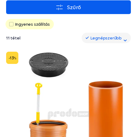
Szűrő
Ingyenes szállítás
11 tétel
Legnépszerűbb
Legnépszerűbb
-13
%