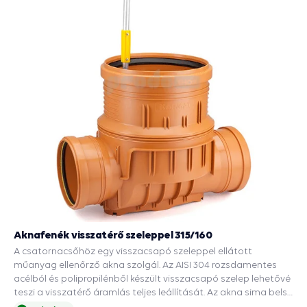
Aknafenék visszatérő szeleppel 315/160
A csatornacsőhöz egy visszacsapó szeleppel ellátott
műanyag ellenőrző akna szolgál. Az AISI 304 rozsdamentes
acélból és polipropilénből készült visszacsapó szelep lehetővé
teszi a visszatérő áramlás teljes leállítását. Az akna sima belső
felülete megakadályozza a cső belsejében lerakódott