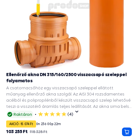
Ellenőrző akna DN 315/160/2500 visszacsapó szeleppel
folyamatos
A csatornacsőhöz egy visszacsapó szeleppel ellátott
műanyag ellenőrző akna szolgál. Az AISI 304 rozsdamentes
acélból és polipropilénből készült visszacsapó szelep lehetővé
teszi a visszatérő áramlás teljes leállítását. Az akna sima belső
felülete megakadályozza a cső belsejében lerakódott
(4)
Raktáron
5
üledékek lerakódását és a csapadékvíz elvezetését az utakról,
csillag
AKCIÓ -15 074 Ft
0
n
23
ó
00
p
21
m
épületekről. A DN 315 tengely bordázott alja 2 DN 160
bemenettel rendelkezik. Ez biztosítja a merevséget és a
103 255 Ft
118 328 Ft
Kosá
talajnyomással szembeni ellenállást. A csomag tartalmaz