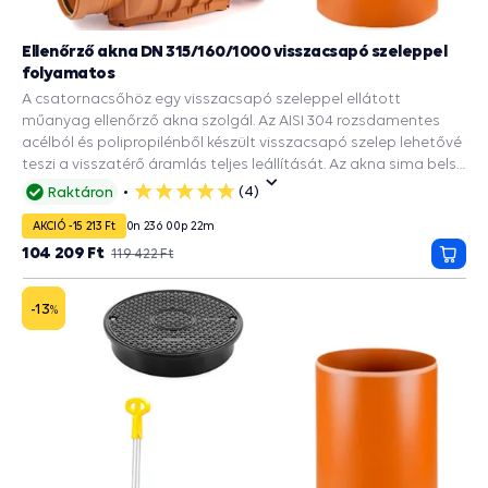
Ellenőrző akna DN 315/160/1000 visszacsapó szeleppel
folyamatos
A csatornacsőhöz egy visszacsapó szeleppel ellátott
műanyag ellenőrző akna szolgál. Az AISI 304 rozsdamentes
acélból és polipropilénből készült visszacsapó szelep lehetővé
teszi a visszatérő áramlás teljes leállítását. Az akna sima belső
felülete megakadályozza a cső belsejében lerakódott
(4)
Raktáron
5
üledékek lerakódását és a csapadékvíz elvezetését az utakról,
csillag
AKCIÓ -15 213 Ft
0
n
23
ó
00
p
21
m
épületekről. A DN 315 tengely bordázott alja 2 DN 160
bemenettel rendelkezik. Ez biztosítja a merevséget és a
104 209 Ft
119 422 Ft
Kosá
talajnyomással szembeni ellenállást. A csomag tartalmaz
még egy DN 315-ös csatornacsõt és egy 2000 kg teherbírású
-13
%
burkolatot. A kötések tömítettségét gumitömítések
biztosítják.