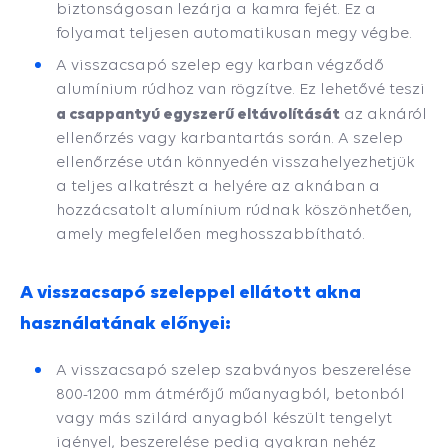
biztonságosan lezárja a kamra fejét. Ez a
folyamat teljesen automatikusan megy végbe.
A visszacsapó szelep egy karban végződő
alumínium rúdhoz van rögzítve. Ez lehetővé teszi
a csappantyú egyszerű eltávolítását
az aknáról
ellenőrzés vagy karbantartás során. A szelep
ellenőrzése után könnyedén visszahelyezhetjük
a teljes alkatrészt a helyére az aknában a
hozzácsatolt alumínium rúdnak köszönhetően,
amely megfelelően meghosszabbítható.
A visszacsapó szeleppel ellátott akna
használatának előnyei:
A visszacsapó szelep szabványos beszerelése
800-1200 mm átmérőjű műanyagból, betonból
vagy más szilárd anyagból készült tengelyt
igényel, beszerelése pedig gyakran nehéz