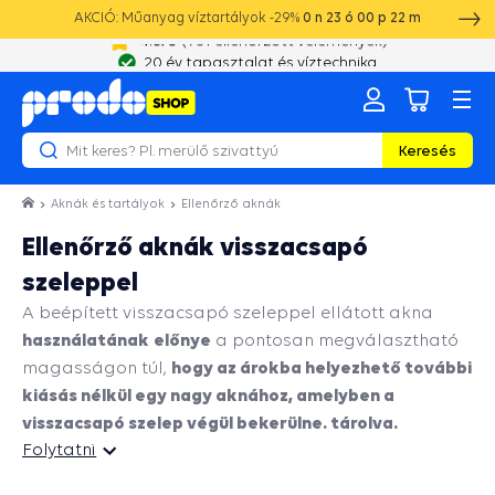
AKCIÓ: Műanyag víztartályok -29%
0
n
23
ó
00
p
21
m
20 év tapasztalat és víztechnika
Keresés
Aknák és tartályok
Ellenőrző aknák
Ellenőrző aknák visszacsapó
szeleppel
A beépített visszacsapó szeleppel ellátott akna
használatának
előnye
a pontosan megválasztható
hogy az árokba helyezhető további
magasságon túl,
kiásás nélkül egy nagy aknához, amelyben a
visszacsapó szelep végül bekerülne. tárolva.
Folytatni
Folytatni