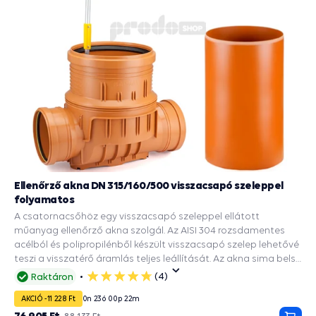
Ellenőrző akna DN 315/160/500 visszacsapó szeleppel
folyamatos
A csatornacsőhöz egy visszacsapó szeleppel ellátott
műanyag ellenőrző akna szolgál. Az AISI 304 rozsdamentes
acélból és polipropilénből készült visszacsapó szelep lehetővé
teszi a visszatérő áramlás teljes leállítását. Az akna sima belső
felülete megakadályozza a cső belsejében lerakódott
(4)
Raktáron
5
üledékek lerakódását és a csapadékvíz elvezetését az utakról,
csillag
AKCIÓ -11 228 Ft
0
n
23
ó
00
p
21
m
épületekről. A DN 315 tengely bordázott alja 2 DN 160
bemenettel rendelkezik. Ez biztosítja a merevséget és a
76 905 Ft