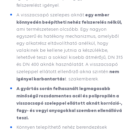
felszerelést igényel.
egy ember
A visszacsapó szelepes aknát
könnyedén beépítheti nehéz felszerelés nélkül,
ami természetesen olcsóbb. Egy nagyon
egyszerű és hatékony mechanizmus, amelyből
egy alkatrész eltávolítható anélkül, hogy
valakinek be kellene jutnia a készülékbe,
lehetővé teszi a sokkal kisebb átmérőjű, DN 315
és DN 400 aknák használatát. A visszacsapó
nem
szeleppel ellátott ellenőrző akna szintén
igényel karbantartás
t. szakemberek.
A gyártás során felhasznált legmagasabb
minőségű rozsdamentes acél és polipropilén a
visszacsapó szeleppel ellátott aknát korrózió-,
fagy- és vegyi anyagokkal szemben ellenállóvá
teszi.
Könnyen telepíthető nehéz berendezések