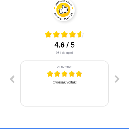
5
4.6
/
981
de opinii
28.07.2026
A termék időbe megérkezett,gyors kiszolgálás.