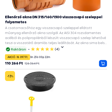
Ellenőrző akna DN 315/160/1500 visszacsapó szeleppel
folyamatos
A csatornacsőhöz egy visszacsapó szeleppel ellátott
műanyag ellenőrző akna szolgál. Az AISI 304 rozsdamentes
acélból és polipropilénből készült visszacsapó szelep lehetővé
teszi a visszatérő áramlás teljes leállítását. Az akna sima belső
felülete megakadályozza a cső belsejében lerakódott
(4)
Raktáron
5
üledékek lerakódását és a csapadékvíz elvezetését az utakról,
csillag
AKCIÓ -16 097 Ft
0
n
23
ó
00
p
21
m
épületekről. A DN 315 tengely bordázott alja 2 DN 160
bemenettel rendelkezik. Ez biztosítja a merevséget és a
110 266 Ft
126 364 Ft
Kosá
talajnyomással szembeni ellenállást. A csomag tartalmaz
még egy DN 315-ös csatornacsõt és egy 2000 kg teherbírású
-13
%
burkolatot. A kötések tömítettségét gumitömítések
biztosítják.