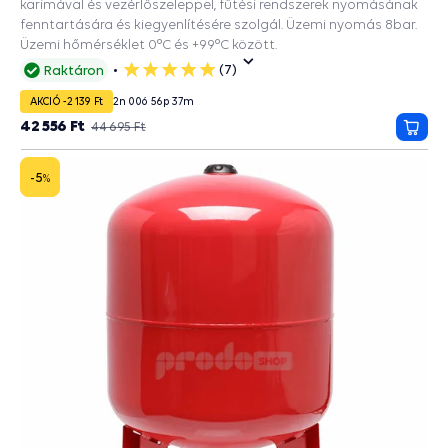
karimával és vezérlőszeleppel, fűtési rendszerek nyomásának
fenntartására és kiegyenlítésére szolgál. Üzemi nyomás 8bar.
Üzemi hőmérséklet 0°C és +99°C között.
(7)
Raktáron
5
csillag
AKCIÓ -2 139 Ft
2
n
00
ó
56
p
36
m
42 556 Ft
44 695 Ft
Kosá
-5
%