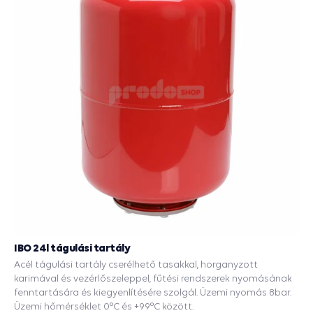
IBO 24l tágulási tartály
Acél tágulási tartály cserélhető tasakkal, horganyzott
karimával és vezérlőszeleppel, fűtési rendszerek nyomásának
fenntartására és kiegyenlítésére szolgál. Üzemi nyomás 8bar.
Üzemi hőmérséklet 0°C és +99°C között.