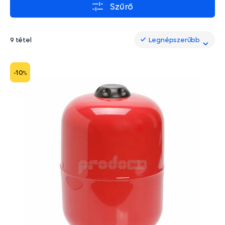
Szűrő
9 tétel
Legnépszerűbb
Legnépszerűbb
-10
%