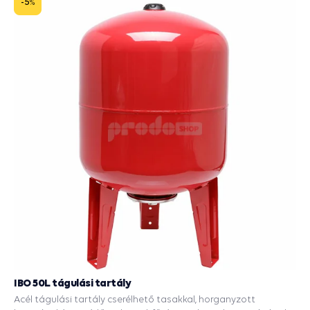
-5
%
IBO 50L tágulási tartály
Acél tágulási tartály cserélhető tasakkal, horganyzott