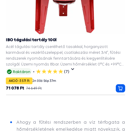
IBO tágulási tartály 100l
Acél tágulási tartály cserélhető tasakkal, horganyzott
karimával és vezérlőszeleppel, csatlakozási méret 3/4", fűtési
rendszerek nyomásának fenntartására és kiegyenlítésére
szolgál. Üzemi nyomás 8bar. Üzemi hőmérséklet 0°C és +99°C
között.
(7)
Raktáron
5
csillag
AKCIÓ -3 571 Ft
2
n
00
ó
56
p
36
m
71 078 Ft
74 649 Ft
Kosá
Ahogy a fűtési rendszerben a víz térfogata a
hőmérsékletének emelkedése miatt növekszik, a