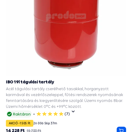
IBO 19l tágulási tartály
Acél tágulási tartály cserélhető tasakkal, horganyzott
karimával és vezérlőszeleppel, fűtési rendszerek nyomásának
fenntartására és kiegyenlítésére szolgál. Üzemi nyomás 8bar.
Üzemi hőmérséklet 0°C és +99°C között.
(7)
Raktáron
5
csillag
AKCIÓ -1 505 Ft
2
n
00
ó
56
p
36
m
14 228 Ft
15 733 Ft