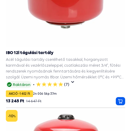
IBO 12l tágulási tartály
Acél tágulási tartály cserélhető tasakkal, horganyzott
karimával és vezérlőszeleppel, csatlakozási méret 3/4", fűtési
rendszerek nyomásának fenntartására és kiegyenlítésére
szolgál. Üzemi nyomás 8bar. Üzemi hőmérséklet 0°C és +99°C
között.
(7)
Raktáron
5
csillag
AKCIÓ -1 402 Ft
2
n
00
ó
56
p
36
m
13 245 Ft
14 647 Ft
Kosá
-10
%