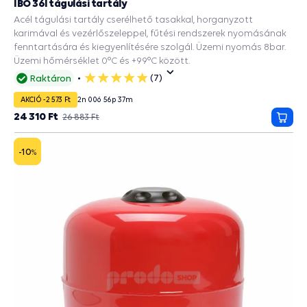
IBO 36l tágulási tartály
Acél tágulási tartály cserélhető tasakkal, horganyzott
karimával és vezérlőszeleppel, fűtési rendszerek nyomásának
fenntartására és kiegyenlítésére szolgál. Üzemi nyomás 8bar.
Üzemi hőmérséklet 0°C és +99°C között.
(7)
Raktáron
5
csillag
AKCIÓ -2 573 Ft
2
n
00
ó
56
p
36
m
24 310 Ft
26 883 Ft
Kosá
-10
%