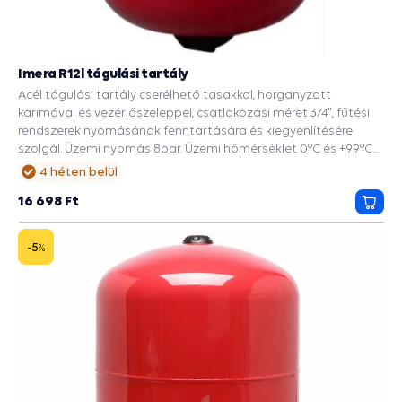
Imera R12l tágulási tartály
Acél tágulási tartály cserélhető tasakkal, horganyzott
karimával és vezérlőszeleppel, csatlakozási méret 3/4", fűtési
rendszerek nyomásának fenntartására és kiegyenlítésére
szolgál. Üzemi nyomás 8bar. Üzemi hőmérséklet 0°C és +99°C
között.
4 héten belül
16 698 Ft
Kosá
-5
%