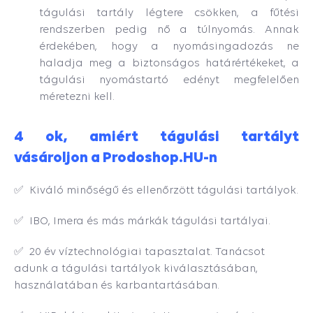
tágulási tartály légtere csökken, a fűtési
rendszerben pedig nő a túlnyomás. Annak
érdekében, hogy a nyomásingadozás ne
haladja meg a biztonságos határértékeket, a
tágulási nyomástartó edényt megfelelően
méretezni kell.
4 ok, amiért tágulási tartályt
vásároljon a Prodoshop.HU-n
✅ Kiváló minőségű és ellenőrzött tágulási tartályok.
✅ IBO, Imera és más márkák tágulási tartályai.
✅ 20 év víztechnológiai tapasztalat. Tanácsot
adunk a tágulási tartályok kiválasztásában,
használatában és karbantartásában.