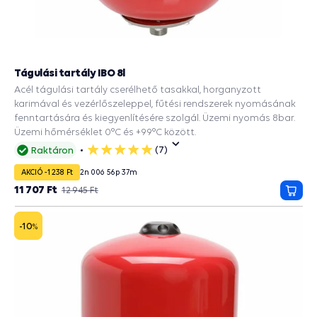
Tágulási tartály IBO 8l
Acél tágulási tartály cserélhető tasakkal, horganyzott
karimával és vezérlőszeleppel, fűtési rendszerek nyomásának
fenntartására és kiegyenlítésére szolgál. Üzemi nyomás 8bar.
Üzemi hőmérséklet 0°C és +99°C között.
(7)
Raktáron
5
csillag
AKCIÓ -1 238 Ft
2
n
00
ó
56
p
36
m
11 707 Ft
12 945 Ft
Kosá
-10
%