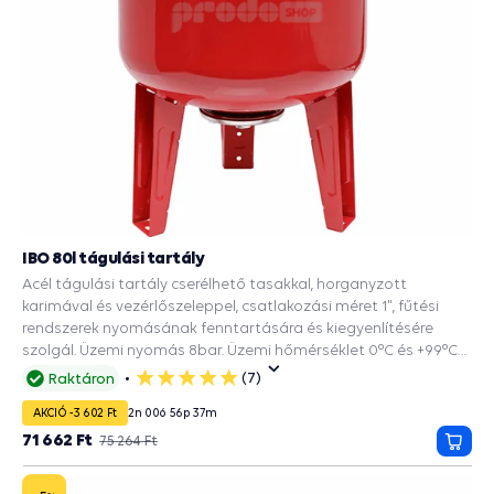
IBO 80l tágulási tartály
Acél tágulási tartály cserélhető tasakkal, horganyzott
karimával és vezérlőszeleppel, csatlakozási méret 1", fűtési
rendszerek nyomásának fenntartására és kiegyenlítésére
szolgál. Üzemi nyomás 8bar. Üzemi hőmérséklet 0°C és +99°C
között.
(7)
Raktáron
5
csillag
AKCIÓ -3 602 Ft
2
n
00
ó
56
p
36
m
71 662 Ft
75 264 Ft
Kosá