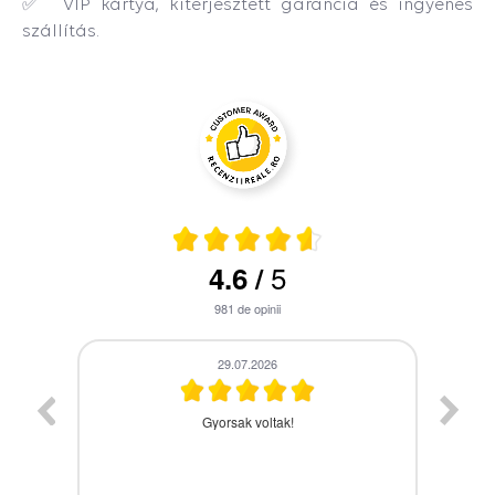
✅ VIP kártya, kiterjesztett garancia és ingyenes
szállítás.
5
4.6
/
981
de opinii
28.07.2026
A termék időbe megérkezett,gyors kiszolgálás.