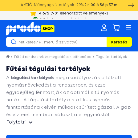
AKCIÓ: Műanyag víztartályok -29%
2
n
00
ó
56
p
36
m
20 év tapasztalat és víztechnika
Keresés
Fűtési rendszerek és megoldások otthonába
Tágulási tartályok
Fűtési tágulási tartályok
tágulási tartályok
A
megakadályozzák a túlzott
nyomásnövekedést a rendszerben, és ezzel
egyidejűleg fenntartják az optimális túlnyomási
határt. A tágulási tartály a statikus nyomás
fenntartásának elvén működik sűrített gázzal. A gáz-
és vízteret membrán választja el egymástól.
Folytatni
Folytatni