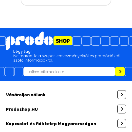
Légy tag!
Ne maradj le a szuper kedvezményekről és promóciókról
szóló információkról!
Vásároljon nálunk
Prodoshop.HU
Kapcsolat és fióktelep Magyarországon