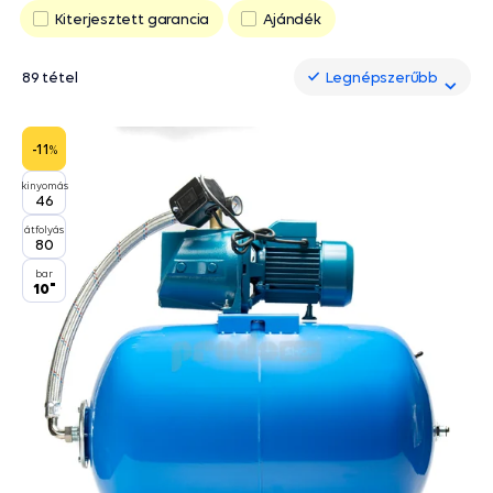
Kiterjesztett garancia
Ajándék
89 tétel
Legnépszerűbb
Legnépszerűbb
-11
%
kinyomás
46
átfolyás
80
bar
10"