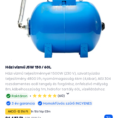
Házi vízmű JSW 150 / 60L
Házi vízmű teljesítménnyel 1500W (230 V), szivattyúzási
teljesítmény 4800 l/h, nyomómagasság 46m (4,6bar), AISI 304
rozsdamentes acél tengely és forgórész, önfelszívó mélység
8m, kábelhosszúság 1m, hidrofor tartály 60L, vízellátáshoz.
(60)
Raktáron
5
csillag
3 év garancia
Homokfúvós szűrő INGYENES
AKCIÓ -12 516 Ft
1
n
10
ó
16
p
02
m
96 482 Ft