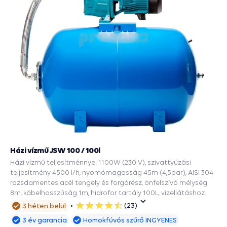
Házi vízmű JSW 100 / 100l
Házi vízmű teljesítménnyel 1100W (230 V), szivattyúzási
teljesítmény 4500 l/h, nyomómagasság 45m (4,5bar), AISI 304
rozsdamentes acél tengely és forgórész, önfelszívó mélység
8m, kábelhosszúság 1m, hidrofor tartály 100L, vízellátáshoz.
(23)
3 héten belül
5
csillag
3 év garancia
Homokfúvós szűrő INGYENES