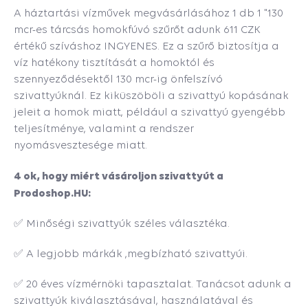
A háztartási vízművek megvásárlásához 1 db 1 "130
mcr-es tárcsás homokfúvó szűrőt adunk 611 CZK
értékű szíváshoz INGYENES. Ez a szűrő biztosítja a
víz hatékony tisztítását a homoktól és
szennyeződésektől 130 mcr-ig önfelszívó
szivattyúknál. Ez kiküszöböli a szivattyú kopásának
jeleit a homok miatt, például a szivattyú gyengébb
teljesítménye, valamint a rendszer
nyomásvesztesége miatt.
4 ok, hogy miért vásároljon szivattyút a
Prodoshop.HU:
✅ Minőségi szivattyúk széles választéka.
✅ A legjobb márkák ,megbízható szivattyúi.
✅ 20 éves vízmérnöki tapasztalat. Tanácsot adunk a
szivattyúk kiválasztásával, használatával és