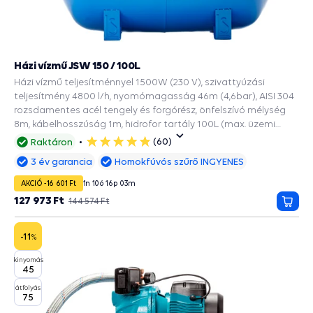
Házi vízmű JSW 150 / 100L
Házi vízmű teljesítménnyel 1500W (230 V), szivattyúzási
teljesítmény 4800 l/h, nyomómagasság 46m (4,6bar), AISI 304
rozsdamentes acél tengely és forgórész, önfelszívó mélység
8m, kábelhosszúság 1m, hidrofor tartály 100L (max. üzemi
nyomás 10bar), vízellátáshoz.
(60)
Raktáron
5
csillag
3 év garancia
Homokfúvós szűrő INGYENES
AKCIÓ -16 601 Ft
1
n
10
ó
16
p
02
m
127 973 Ft
144 574 Ft
Kosá
-11
%
kinyomás
45
átfolyás
75