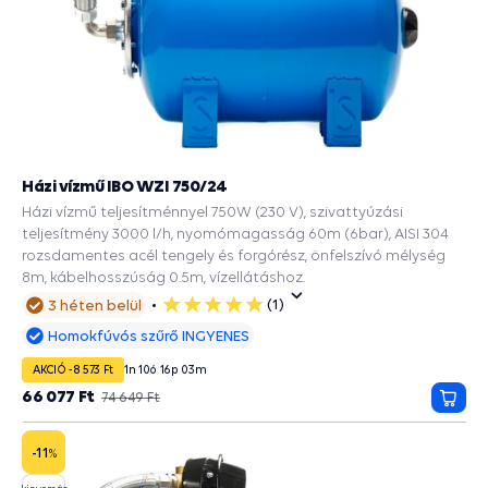
Házi vízmű IBO WZI 750/24
Házi vízmű teljesítménnyel 750W (230 V), szivattyúzási
teljesítmény 3000 l/h, nyomómagasság 60m (6bar), AISI 304
rozsdamentes acél tengely és forgórész, önfelszívó mélység
8m, kábelhosszúság 0.5m, vízellátáshoz.
(1)
3 héten belül
5
csillag
Homokfúvós szűrő INGYENES
AKCIÓ -8 573 Ft
1
n
10
ó
16
p
02
m
66 077 Ft
74 649 Ft
Kosá
-11
%