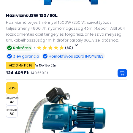
Házi vízmű JSW 150 / 80L
Házi vízmű teljesítménnyel 1500W (230 V), szivattyúzási
teljesítmény 4800 l/h, nyomómagasság 46m (4,6bar), AISI 304
rozsdamentes acél tengely és forgórész, önfelszívó mélység
8m, kábelhosszúság 1m, hidrofor tartály 80L, vízellátáshoz.
(60)
Raktáron
5
csillag
3 év garancia
Homokfúvós szűrő INGYENES
AKCIÓ -16 140 Ft
1
n
10
ó
16
p
02
m
124 409 Ft
140 550 Ft
Kosá
-11
%
kinyomás
46
átfolyás
80