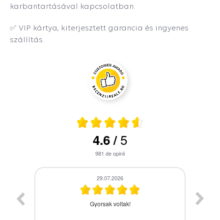
karbantartásával kapcsolatban.
✅ VIP kártya, kiterjesztett garancia és ingyenes
szállítás.
5
4.6
/
981
de opinii
28.07.2026
A termék időbe megérkezett,gyors kiszolgálás.