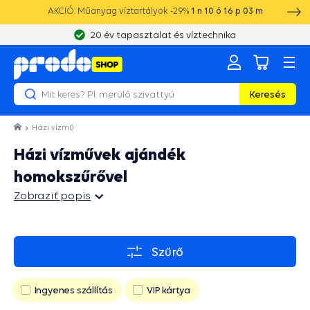
AKCIÓ: Műanyag víztartályok -29%
1
n
10
ó
16
p
02
m
20 év tapasztalat és víztechnika
Keresés
Házi vízmű
Házi vízművek ajándék
homokszűrővel
Zobraziť popis
Zobraziť popis
Szűrő
Ingyenes szállítás
VIP kártya