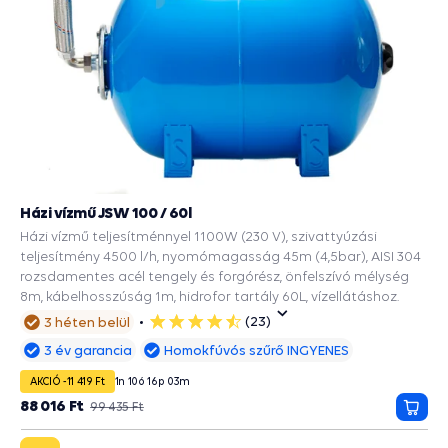
Házi vízmű JSW 100 / 60l
Házi vízmű teljesítménnyel 1100W (230 V), szivattyúzási
teljesítmény 4500 l/h, nyomómagasság 45m (4,5bar), AISI 304
rozsdamentes acél tengely és forgórész, önfelszívó mélység
8m, kábelhosszúság 1m, hidrofor tartály 60L, vízellátáshoz.
(23)
3 héten belül
5
csillag
3 év garancia
Homokfúvós szűrő INGYENES
AKCIÓ -11 419 Ft
1
n
10
ó
16
p
02
m
88 016 Ft
99 435 Ft
Kosá