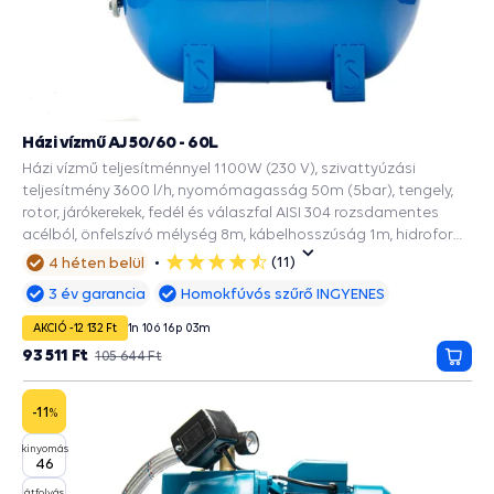
Házi vízmű AJ 50/60 - 60L
Házi vízmű teljesítménnyel 1100W (230 V), szivattyúzási
teljesítmény 3600 l/h, nyomómagasság 50m (5bar), tengely,
rotor, járókerekek, fedél és válaszfal AISI 304 rozsdamentes
acélból, önfelszívó mélység 8m, kábelhosszúság 1m, hidrofor
tartály 60L, vízellátáshoz.
(11)
4 héten belül
5
csillag
3 év garancia
Homokfúvós szűrő INGYENES
AKCIÓ -12 132 Ft
1
n
10
ó
16
p
02
m
93 511 Ft
105 644 Ft
Kosá
-11
%
kinyomás
46
átfolyás