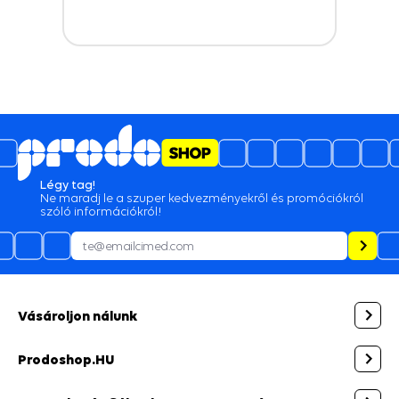
Légy tag!
Ne maradj le a szuper kedvezményekről és promóciókról
szóló információkról!
Vásároljon nálunk
Prodoshop.HU