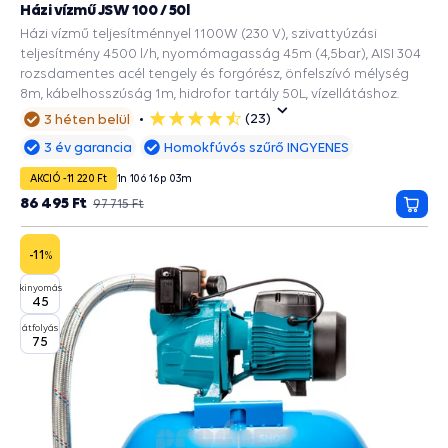
Házi vízmű JSW 100 / 50l
Házi vízmű teljesítménnyel 1100W (230 V), szivattyúzási
teljesítmény 4500 l/h, nyomómagasság 45m (4,5bar), AISI 304
rozsdamentes acél tengely és forgórész, önfelszívó mélység
8m, kábelhosszúság 1m, hidrofor tartály 50L, vízellátáshoz.
(23)
3 héten belül
5
csillag
3 év garancia
Homokfúvós szűrő INGYENES
AKCIÓ -11 220 Ft
1
n
10
ó
16
p
02
m
86 495 Ft
97 715 Ft
Kosá
-11
%
kinyomás
45
átfolyás
75