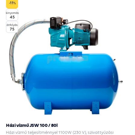
-11
%
kinyomás
45
átfolyás
75
Házi vízmű JSW 100 / 80l
Házi vízmű teljesítménnyel 1100W (230 V), szivattyúzási