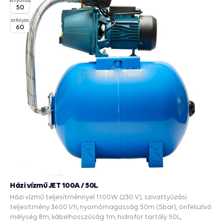
kinyomás
50
átfolyás
60
Házi vízmű JET 100A / 50L
Házi vízmű teljesítménnyel 1100W (230 V), szivattyúzási
teljesítmény 3600 l/h, nyomómagasság 50m (5bar), önfelszívó
mélység 8m, kábelhosszúság 1m, hidrofor tartály 50L,