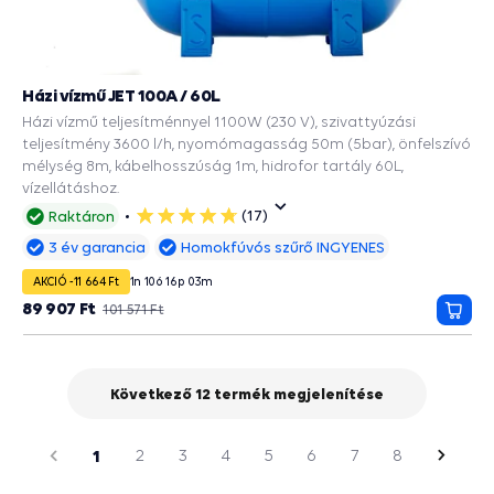
Házi vízmű JET 100A / 60L
Házi vízmű teljesítménnyel 1100W (230 V), szivattyúzási
teljesítmény 3600 l/h, nyomómagasság 50m (5bar), önfelszívó
mélység 8m, kábelhosszúság 1m, hidrofor tartály 60L,
vízellátáshoz.
(17)
Raktáron
5
csillag
3 év garancia
Homokfúvós szűrő INGYENES
AKCIÓ -11 664 Ft
1
n
10
ó
16
p
02
m
89 907 Ft
101 571 Ft
Kosá
Következő 12 termék megjelenítése
oldal
Előző
1
2
3
4
5
6
7
8
Követ
oldal