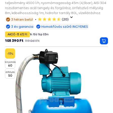
teljesítmény 4500 l/h, nyomómagasság 45m (4,5bar), AISI 304
rozsdamentes acél tengely és forgórész, önfelszívó mélység
8m, kábelhosszúság 1m, hidrofor tartály 80L, vízellátáshoz.
(20)
3 héten belül
5
csillag
3 év garancia
Homokfúvós szűrő INGYENES
AKCIÓ -13 672 Ft
1
n
10
ó
16
p
02
m
105 390 Ft
119 061 Ft
Kosá
-11
%
kinyomás
60
átfolyás
50