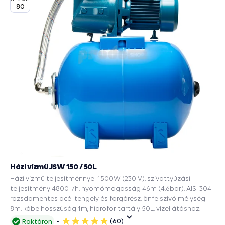
80
Házi vízmű JSW 150 / 50L
Házi vízmű teljesítménnyel 1500W (230 V), szivattyúzási
teljesítmény 4800 l/h, nyomómagasság 46m (4,6bar), AISI 304
rozsdamentes acél tengely és forgórész, önfelszívó mélység
8m, kábelhosszúság 1m, hidrofor tartály 50L, vízellátáshoz.
(60)
Raktáron
5