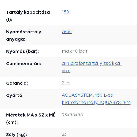
Tartály kapacitása
150
(l):
Nyomástartály
acél
anyaga:
Nyomás (bar):
max 10 bar
Gumimembrán:
a hidrofor tartály zsákkal
van
Garancia:
2 év
Gyártó:
AQUASYSTEM
,
150 L-es
hidrofor tartály, AQUASYSTEM
Méretek MA x SZ x MÉ
93x55x55
(cm):
Súly (kg):
23