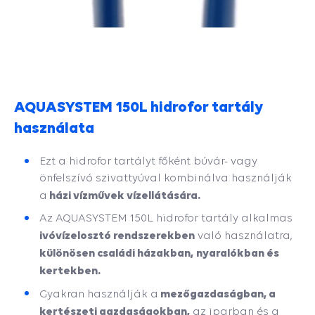
AQUASYSTEM 150L hidrofor tartály
használata
Ezt a hidrofor tartályt főként búvár- vagy
önfelszívó szivattyúval kombinálva használják
házi vízművek vízellátására.
a
Az AQUASYSTEM 150L hidrofor tartály alkalmas
ivóvízelosztó rendszerekben
való használatra,
különösen családi házakban,
nyaralókban és
kertekben.
mezőgazdaságban, a
Gyakran használják a
kertészeti gazdaságokban,
az iparban és a