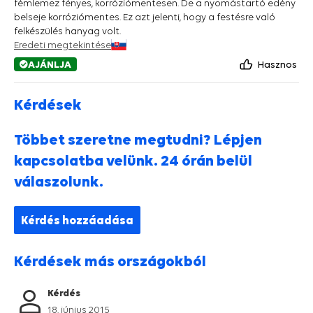
fémlemez fényes, korróziómentesen. De a nyomástartó edény
belseje korróziómentes. Ez azt jelenti, hogy a festésre való
felkészülés hanyag volt.
Eredeti megtekintése
AJÁNLJA
Hasznos
Kérdések
Többet szeretne megtudni? Lépjen
kapcsolatba velünk. 24 órán belül
válaszolunk.
Kérdés hozzáadása
Kérdések más országokból
Kérdés
18. június 2015