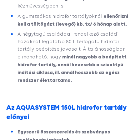
kézművességben is.
ellenőrizni
A gumizsákos hidrofor tartályoknál
kell a töltőgázt (levegő) kb. 1x/ 6 hónap alatt.
A négytagú családdal rendelkező családi
házaknál legalább 80 L térfogatú hidrofor
tartály beépítése javasolt. Általánosságban
minél nagyobb a beépített
elmondható, hogy
hidrofor tartály, annál kevesebb a szivattyú
indítási ciklusa, ill. annál hosszabb az egész
rendszer élettartama.
Az AQUASYSTEM 150L hidrofor tartály
előnyei
Egyszerű összeszerelés és szabványos
csatlakozási méretek.