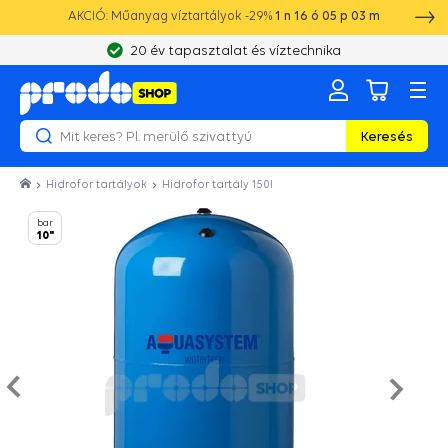
AKCIÓ: Műanyag víztartályok -29%
1
n
16
ó
05
p
02
m
20 év tapasztalat és víztechnika
Keresés
Hidrofor tartályok
Hidrofor tartály 150l
bar
10"
Nasled
e