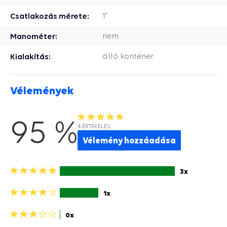
Csatlakozás mérete:
1"
Manométer:
nem
Kialakítás:
álló konténer
Vélemények
95 %
4 ÉRTÉKELÉS
Vélemény hozzáadása
5
3x
csillagok>
4
1x
csillagok>
3
0x
csillagok>