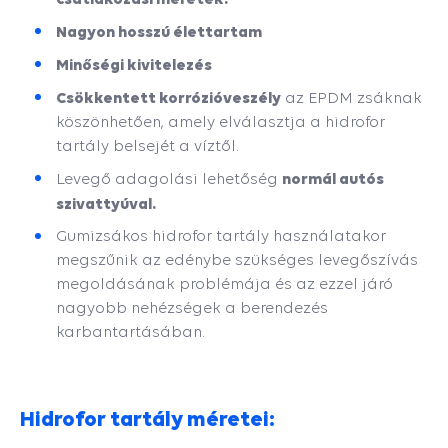
Nagyon hosszú élettartam
Minőségi kivitelezés
Csökkentett korrózióveszély
az EPDM zsáknak
köszönhetően, amely elválasztja a hidrofor
tartály belsejét a víztől.
normál autós
Levegő adagolási lehetőség
szivattyúval.
Gumizsákos hidrofor tartály használatakor
megszűnik az edénybe szükséges levegőszívás
megoldásának problémája és az ezzel járó
nagyobb nehézségek a berendezés
karbantartásában.
Hidrofor tartály méretei: