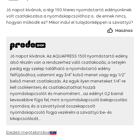
Jó napot kívánok, a régi 150 literes nyomástartó edényünknek
volt csatlakozása a nyomáskapcsolóhoz is.. de ennek nincs,
hogyan működik ez? Mikor indul el tulajdonképpen a szivattyú?
Hasznos
Jó napot kívánok. Az AQUAPRESS 150l nyomástartó edény
alsó részén van a rendszerhez való csatlakozás, a tetején
pedig egy szelep található a nyomástartó edény
felfújásához, valamint egy 3/4" külső menet vagy egy 1/2"
belső menet csatlakozás. Az egyik ilyen meneteket 1/4"-re
kell csökkenteni, és csatlakoztathat hozzá
nyomáskapcsolót és manométert.....az edényt 0,2 barral
kevesebbre fújja fel, mint a nyomáskapcsoló bekapcsolási
nyomása, és a szivattyúval összekapcsolt
nyomáskapcsoló fogja vezérelni a szivattyú be- és
kikapcsolását....
Eredeti megtekintése