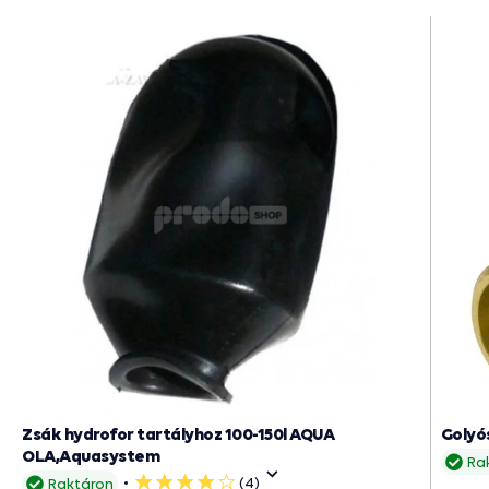
Zsák hydrofor tartályhoz 100-150l AQUA
Golyós
OLA,Aquasystem
Ra
(4)
Raktáron
4