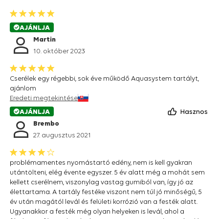
AJÁNLJA
Martin
10. október 2023
Cserélek egy régebbi, sok éve működő Aquasystem tartályt,
ajánlom
Eredeti megtekintése
AJÁNLJA
Hasznos
Brembo
27. augusztus 2021
problémamentes nyomástartó edény, nem is kell gyakran
utántölteni, elég évente egyszer. 5 év alatt még a mohát sem
kellett cserélnem, viszonylag vastag gumiból van, így jó az
élettartama. A tartály festéke viszont nem túl jó minőségű, 5
év után magától levál és felületi korrózió van a festék alatt.
Ugyanakkor a festék még olyan helyeken is levál, ahol a