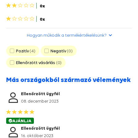
2
0x
csillagok>
1
0x
csillag>
Hogyan működik a termékértékelésünk?
Pozitív
4
Negatív
0
Ellenőrzött vásárlás
0
Más országokból származó vélemények
Ellenőrzött ügyfél
08. december 2023
AJÁNLJA
Ellenőrzött ügyfél
16. október 2023