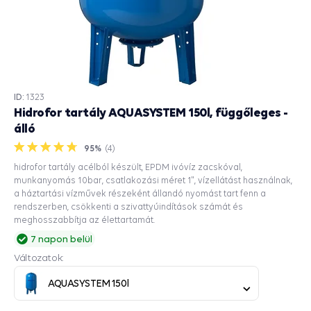
ID:
1323
Hidrofor tartály AQUASYSTEM 150l, függőleges -
álló
95%
(
4
)
hidrofor tartály acélból készült, EPDM ivóvíz zacskóval,
munkanyomás 10bar, csatlakozási méret 1", vízellátást használnak,
a háztartási vízművek részeként állandó nyomást tart fenn a
rendszerben, csökkenti a szivattyúindítások számát és
meghosszabbítja az élettartamát.
7 napon belül
Változatok:
AQUASYSTEM 150l