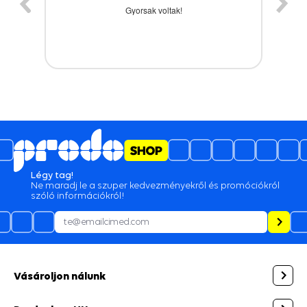
A termék időbe megérkezett,gyors kiszolgálás.
Légy tag!
Ne maradj le a szuper kedvezményekről és promóciókról
szóló információkról!
Vásároljon nálunk