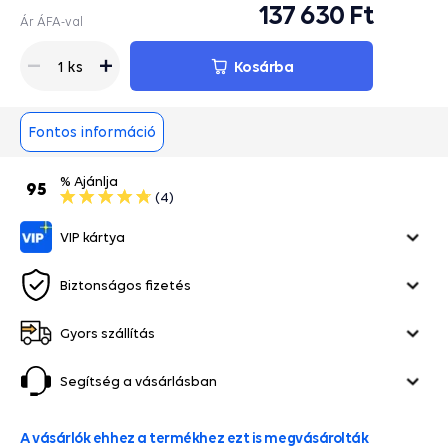
137 630 Ft
Ár ÁFA-val
Kosárba
1 ks
Fontos információ
% Ajánlja
95
(4)
VIP kártya
Biztonságos fizetés
Gyors szállítás
Segítség a vásárlásban
A vásárlók ehhez a termékhez ezt is megvásárolták