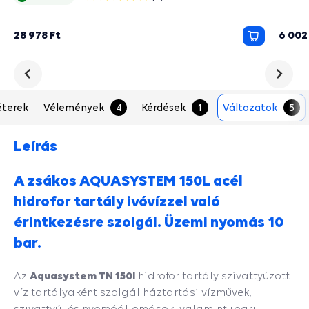
csillag
28 978 Ft
6 002
Kosárba
Predchádzajúce
Nasled
terek
Vélemények
4
Kérdések
1
Változatok
5
Leírás
A zsákos AQUASYSTEM 150L acél
hidrofor tartály ivóvízzel való
érintkezésre szolgál. Üzemi nyomás 10
bar.
Aquasystem TN 150l
Az
hidrofor tartály szivattyúzott
víz tartályaként szolgál háztartási vízművek,
szivattyú- és nyomóállomások, valamint ipari