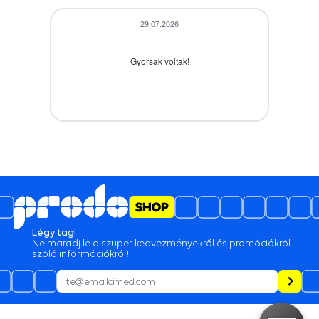
5
4.6
/
981
de opinii
29.07.2026
Gyorsak voltak!
28.07.2026
A termék időbe megérkezett,gyors kiszolgálás.
Légy tag!
Ne maradj le a szuper kedvezményekről és promóciókról
28.07.2026
szóló információkról!