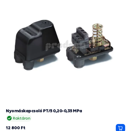
Nyomáskapcsoló PT/5 0,20-0,35 MPa
Raktáron
12 800 Ft
Kosá