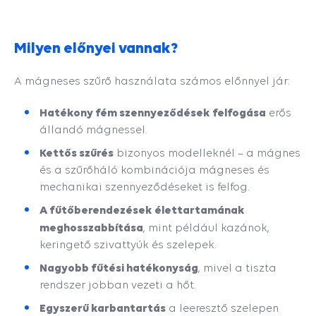
Milyen előnyei vannak?
A mágneses szűrő használata számos előnnyel jár:
Hatékony fém szennyeződések felfogása
erős
állandó mágnessel.
Kettős szűrés
bizonyos modelleknél – a mágnes
és a szűrőháló kombinációja mágneses és
mechanikai szennyeződéseket is felfog.
A fűtőberendezések élettartamának
meghosszabbítása
, mint például kazánok,
keringető szivattyúk és szelepek.
Nagyobb fűtési hatékonyság
, mivel a tiszta
rendszer jobban vezeti a hőt.
Egyszerű karbantartás
a leeresztő szelepen