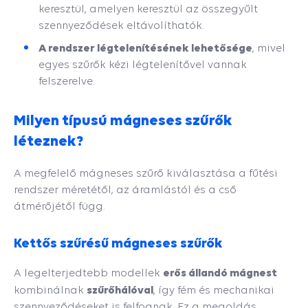
keresztül, amelyen keresztül az összegyűlt
szennyeződések eltávolíthatók.
A rendszer légtelenítésének lehetősége
, mivel
egyes szűrők kézi légtelenítővel vannak
felszerelve.
Milyen típusú mágneses szűrők
léteznek?
A megfelelő mágneses szűrő kiválasztása a fűtési
rendszer méretétől, az áramlástól és a cső
átmérőjétől függ.
Kettős szűrésű mágneses szűrők
erős állandó mágnest
A legelterjedtebb modellek
szűrőhálóval
kombinálnak
, így fém és mechanikai
szennyeződéseket is felfognak. Ez a megoldás