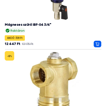
Mágneses szűrő IBF-04 3/4"
Raktáron
AKCIÓ -728 Ft
12 447 Ft
13 175 Ft
Kosá
-6
%