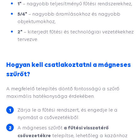
1"
– nagyobb teljesítményű fűtési rendszerekhez,
5/4"
– nagyobb áramlásokhoz és nagyobb
objektumokhoz,
2"
– kiterjedt fűtési és technológiai vezetékekhez
tervezve.
Hogyan kell csatlakoztatni a mágneses
szűrőt?
A megfelelő telepítés döntő fontosságú a szűrő
maximális hatékonysága érdekében.
Zárja le a fűtési rendszert, és engedje le a
nyomást a csővezetékből.
a fűtési visszatérő
A mágneses szűrőt
csővezetékre
telepítse, lehetőleg a kazánhoz