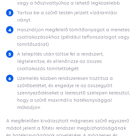
vagy a hőszivattyúhoz a lehető legközelebb.
Tartsa be a szűrő testén jelzett vízáramlási
irányt.
Használjon megfelelő tömítőanyagot a menetes
csatlakozásokhoz (például teflonszalagot vagy
tömítőszálat).
A telepítés után töltse fel a rendszert,
légtelenítse, és ellenőrizze az összes
csatlakozás tömítettségét.
Üzemelés közben rendszeresen tisztítsa a
szűrőbetétet, és engedje le az összegyűlt
szennyeződéseket a leeresztő szelepen keresztül,
hogy a szűrő maximális hatékonysággal
működjön.
A megfelelően kiválasztott mágneses szűrő egyszerű
módot jelent a fűtési rendszer megbízhatóságának
és hatékonyságának növelésére. A mágneses és