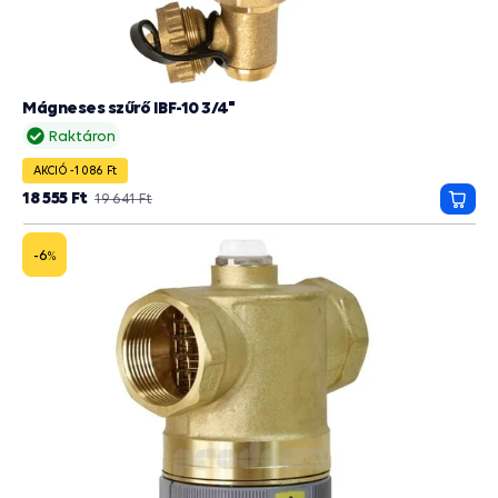
Mágneses szűrő IBF-10 3/4"
Raktáron
AKCIÓ -1 086 Ft
18 555 Ft
19 641 Ft
Kosá
-6
%