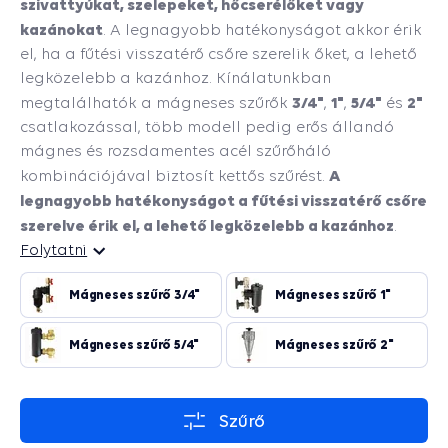
szivattyúkat, szelepeket, hőcserélőket vagy
kazánokat
. A legnagyobb hatékonyságot akkor érik
el, ha a fűtési visszatérő csőre szerelik őket, a lehető
legközelebb a kazánhoz. Kínálatunkban
3/4"
1"
5/4"
2"
megtalálhatók a mágneses szűrők
,
,
és
csatlakozással, több modell pedig erős állandó
mágnes és rozsdamentes acél szűrőháló
A
kombinációjával biztosít kettős szűrést.
legnagyobb hatékonyságot a fűtési visszatérő csőre
szerelve érik el, a lehető legközelebb a kazánhoz
.
Folytatni
Folytatni
Mágneses szűrő 3/4"
Mágneses szűrő 1"
Mágneses szűrő 5/4"
Mágneses szűrő 2"
Szűrő