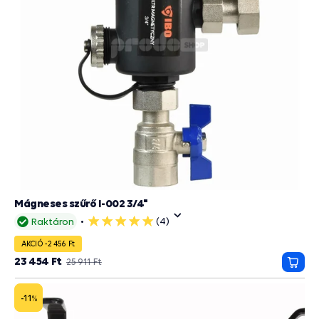
Mágneses szűrő I-002 3/4"
(4)
Raktáron
5
csillag
AKCIÓ -2 456 Ft
23 454 Ft
25 911 Ft
Kosá
-11
%