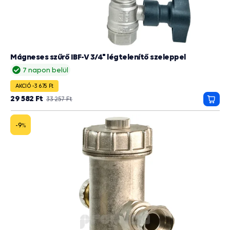
Mágneses szűrő IBF-V 3/4" légtelenítő szeleppel
7 napon belül
AKCIÓ -3 675 Ft
29 582 Ft
33 257 Ft
Kosá
-9
%