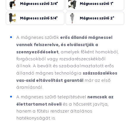
oldal
Mágneses szűrő 3/4"
Mágneses szűrő 1"
Mágneses szűrő 5/4"
Mágneses szűrő 2"
erős állandó mágnessel
A mágneses szűrők
vannak felszerelve, és elválasztják a
szennyeződéseket
, amelyek főként homokból,
forgácsokból vagy rozsdarészecskékből
állnak.
A bevált és szabadalmaztatott erős
százszázalékos
állandó mágnes technológia
vas-oxid eltávolítást garantál
már az első
áramlásnál.
nemcsak az
A mágneses szűrő telepítésével
élettartamot növeli
és a hőcserét javítja,
hanem a fűtési rendszer általános
hatékonyságát is.