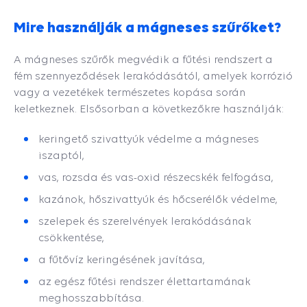
Mire használják a mágneses szűrőket?
A mágneses szűrők megvédik a fűtési rendszert a
fém szennyeződések lerakódásától, amelyek korrózió
vagy a vezetékek természetes kopása során
keletkeznek. Elsősorban a következőkre használják:
keringető szivattyúk védelme a mágneses
iszaptól,
vas, rozsda és vas-oxid részecskék felfogása,
kazánok, hőszivattyúk és hőcserélők védelme,
szelepek és szerelvények lerakódásának
csökkentése,
a fűtővíz keringésének javítása,
az egész fűtési rendszer élettartamának
meghosszabbítása.