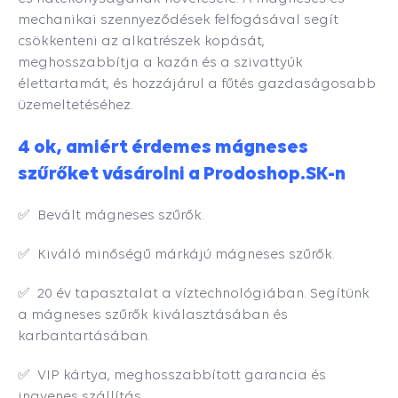
mechanikai szennyeződések felfogásával segít
csökkenteni az alkatrészek kopását,
meghosszabbítja a kazán és a szivattyúk
élettartamát, és hozzájárul a fűtés gazdaságosabb
üzemeltetéséhez.
4 ok, amiért érdemes mágneses
szűrőket vásárolni a Prodoshop.SK-n
✅ Bevált mágneses szűrők.
✅ Kiváló minőségű márkájú mágneses szűrők.
✅ 20 év tapasztalat a víztechnológiában. Segítünk
a mágneses szűrők kiválasztásában és
karbantartásában.
✅ VIP kártya, meghosszabbított garancia és
ingyenes szállítás.