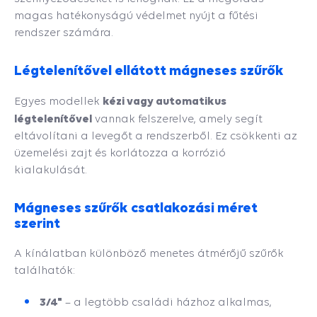
magas hatékonyságú védelmet nyújt a fűtési
rendszer számára.
Légtelenítővel ellátott mágneses szűrők
kézi vagy automatikus
Egyes modellek
légtelenítővel
vannak felszerelve, amely segít
eltávolítani a levegőt a rendszerből. Ez csökkenti az
üzemelési zajt és korlátozza a korrózió
kialakulását.
Mágneses szűrők csatlakozási méret
szerint
A kínálatban különböző menetes átmérőjű szűrők
találhatók:
3/4"
– a legtöbb családi házhoz alkalmas,