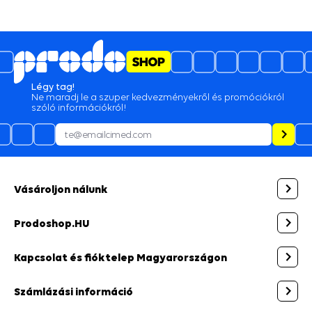
Légy tag!
Ne maradj le a szuper kedvezményekről és promóciókról
szóló információkról!
Vásároljon nálunk
Prodoshop.HU
Kapcsolat és fióktelep Magyarországon
Számlázási információ