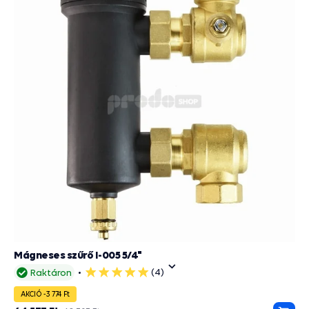
Mágneses szűrő I-005 5/4"
(4)
Raktáron
5
csillag
AKCIÓ -3 774 Ft