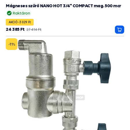
Mágneses szűrő NANO HOT 3/4" COMPACT mag. 500 mcr
Raktáron
AKCIÓ -3 029 Ft
24 385 Ft
27 414 Ft
Kosá
-11
%