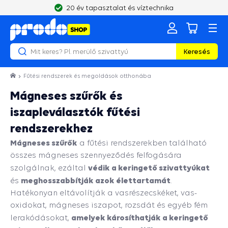
20 év tapasztalat és víztechnika
Keresés
Fűtési rendszerek és megoldások otthonába
Mágneses szűrők és
iszapleválasztók fűtési
rendszerekhez
Mágneses szűrők
a fűtési rendszerekben található
összes mágneses szennyeződés felfogására
védik a keringető szivattyúkat
szolgálnak, ezáltal
meghosszabbítják azok élettartamát
és
.
Hatékonyan eltávolítják a vasrészecskéket, vas-
oxidokat, mágneses iszapot, rozsdát és egyéb fém
amelyek károsíthatják a keringető
lerakódásokat,