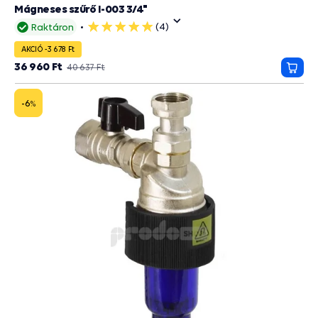
Mágneses szűrő I-003 3/4"
(4)
Raktáron
5
csillag
AKCIÓ -3 678 Ft
36 960 Ft
40 637 Ft
Kosá
-6
%