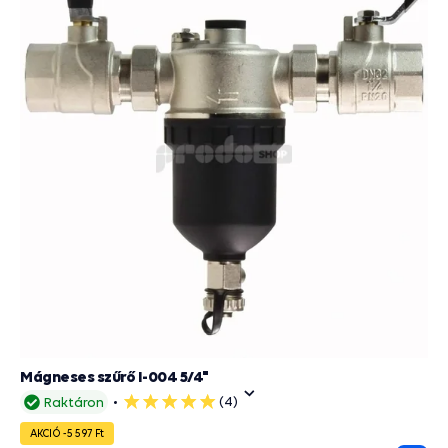
Mágneses szűrő I-004 5/4"
(4)
Raktáron
5
csillag
AKCIÓ -5 597 Ft