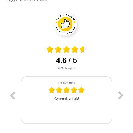
5
4.6
/
982
de opinii
28.07.2026
A termék időbe megérkezett,gyors kiszolgálás.