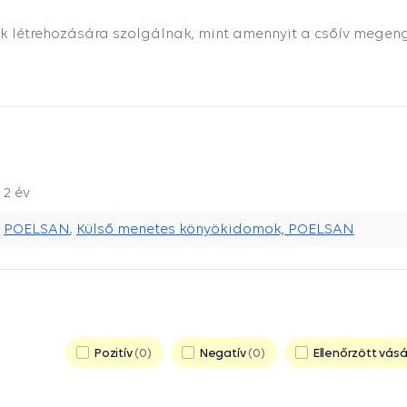
ek létrehozására szolgálnak, mint amennyit a csőív megen
2 év
POELSAN
,
Külső menetes könyökidomok, POELSAN
Pozitív
0
Negatív
0
Ellenőrzött vásá