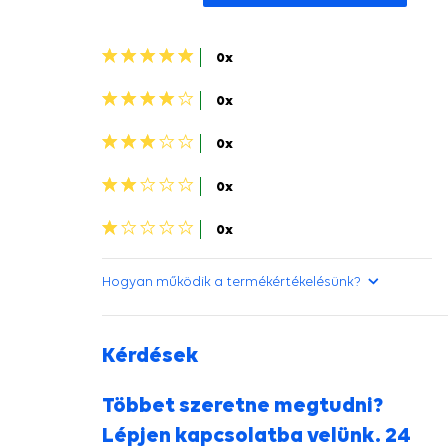
5
0x
csillagok>
4
0x
csillagok>
3
0x
csillagok>
2
0x
csillagok>
1
0x
csillag>
Hogyan működik a termékértékelésünk?
Kérdések
Többet szeretne megtudni?
Lépjen kapcsolatba velünk. 24