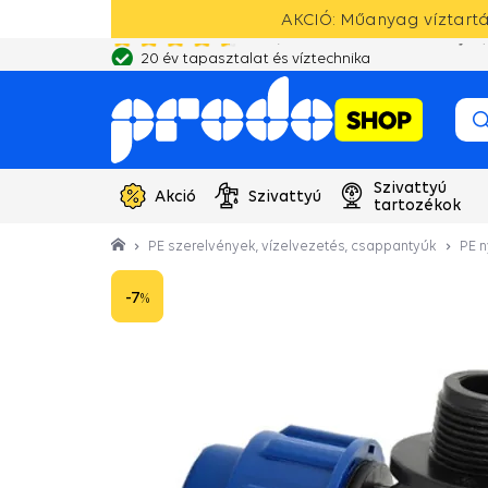
AKCIÓ: Műanyag víztartál
20 év tapasztalat és víztechnika
Szivattyú
Akció
Szivattyú
tartozékok
PE szerelvények, vízelvezetés, csappantyúk
PE 
-7
%