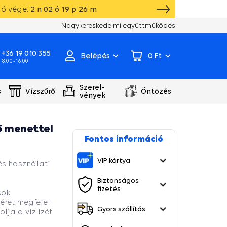
ió vége:
2
n
02
ó
19
p
25
m
Saját raktár, gyártás, szivattyú szervizközpont
Nagykereskedelmi együttműködés
+36 19 010 355
Belépés
0 Ft
8:00 - 16:00
Szerel-
s
Vízszűrő
Öntözés
vények
ő menettel
Fontos információ
VIP kártya
és használati
Biztonságos
k
fizetés
sok
éret megfelel
Gyors szállítás
lja a víz ízét
.