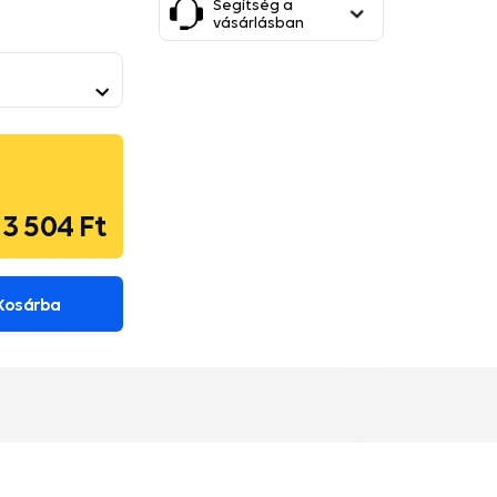
Segítség a
vásárlásban
3 504 Ft
Kosárba