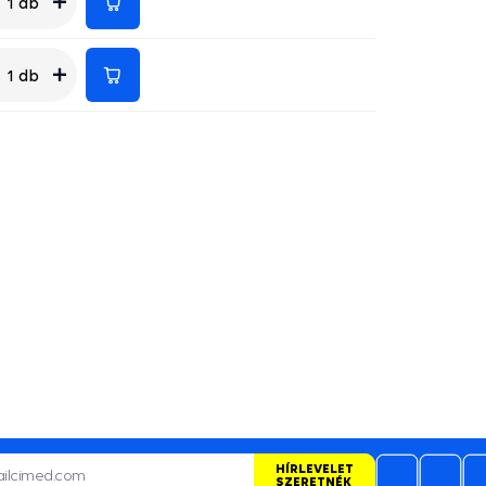
1 db
1 db
HÍRLEVELET
SZERETNÉK