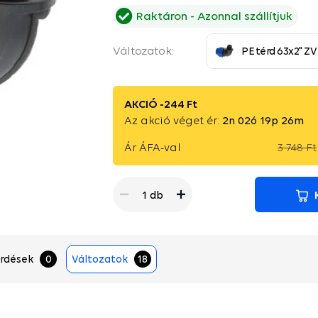
Raktáron
Azonnal szállítjuk
Változatok:
PE térd 63x2" ZV
AKCIÓ -
244 Ft
Az akció véget ér:
2
n
02
ó
19
p
25
m
Ár ÁFA-val
3 748 Ft
1 db
rdések
0
Változatok
18