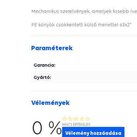
Mechanikus szerelvények, amelyek kisebb ív
PE könyök csökkentett külső menettel 63x2"
Paraméterek
Garancia:
Gyártó:
Vélemények
0 %
NINCS ÉRTÉKELÉS
Vélemény hozzáadása