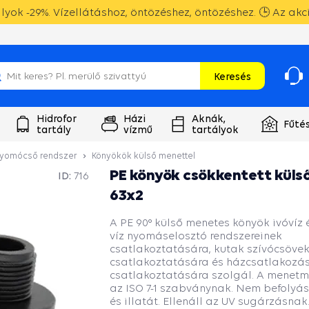
yok -29%. Vízellátáshoz, öntözéshez, öntözéshez. 🕒 Az akc
Keresés
Hidrofor
Házi
Aknák,
Fűté
tartály
vízmű
tartályok
nyomócső rendszer
Könyökök külső menettel
PE könyök csökkentett küls
ID:
716
63x2
A PE 90° külső menetes könyök ivóvíz 
víz nyomáselosztó rendszereinek
csatlakoztatására, kutak szívócsöve
csatlakoztatására és házcsatlakozá
csatlakoztatására szolgál. A menetm
az ISO 7-1 szabványnak. Nem befolyáso
és illatát. Ellenáll az UV sugárzásnak