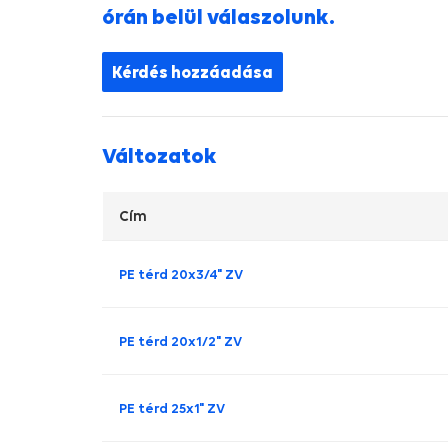
órán belül válaszolunk.
Kérdés hozzáadása
Változatok
Cím
PE térd 20x3/4" ZV
PE térd 20x1/2" ZV
PE térd 25x1" ZV