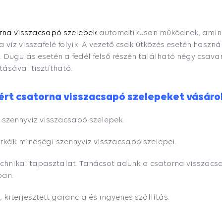
rna visszacsapó szelepek
automatikusan működnek, amine
a víz visszafelé folyik. A vezető csak ütközés esetén haszn
. Dugulás esetén a fedél felső részén található négy csava
tásával tisztítható.
ért csatorna visszacsapó szelepeket vásáro
 szennyvíz visszacsapó szelepek.
rkák minőségi szennyvíz visszacsapó szelepei.
technikai tapasztalat. Tanácsot adunk a csatorna visszac
ban.
, kiterjesztett garancia és ingyenes szállítás.