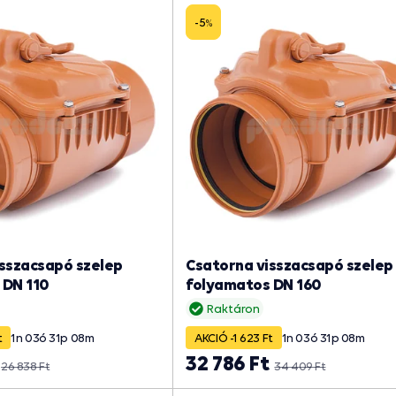
-5
%
sszacsapó szelep
Csatorna visszacsapó szelep
 DN 110
folyamatos DN 160
Raktáron
t
1
n
03
ó
31
p
07
m
AKCIÓ -1 623 Ft
1
n
03
ó
31
p
07
m
32 786 Ft
26 838 Ft
34 409 Ft