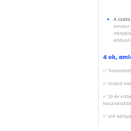
A csato
amikor 
irányba
eltávolí
4 ok, ami
✅ Tanúsított
✅ Kiváló má
✅ 20 év víz
használatá
✅ VIP kártya