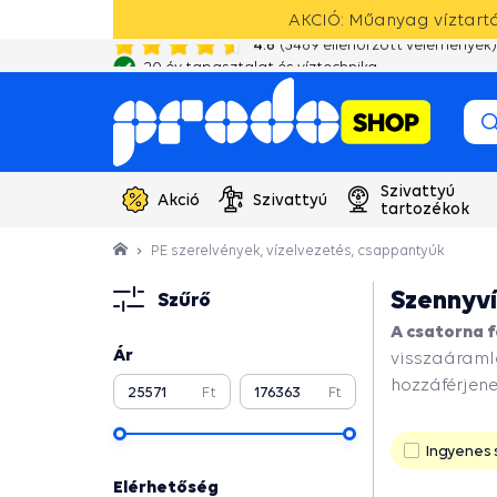
AKCIÓ: Műanyag víztartál
4.6
(
3489
ellenőrzött vélemények)
20 év tapasztalat és víztechnika
Szivattyú
Akció
Szivattyú
tartozékok
PE szerelvények, vízelvezetés, csappantyúk
Szennyví
Szűrő
A csatorna 
Ár
visszaáraml
hozzáférjene
Ft
Ft
Folytatni
Ingyenes s
Elérhetőség