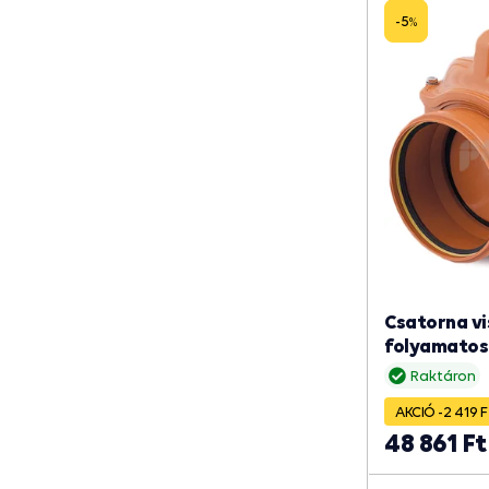
-5
%
Csatorna vi
folyamatos
Raktáron
AKCIÓ -2 419 F
48 861 Ft