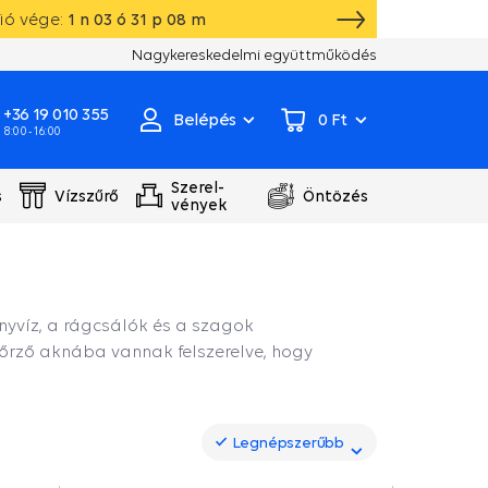
ió vége:
1
n
03
ó
31
p
07
m
Saját raktár, gyártás, szivattyú szervizközpont
Nagykereskedelmi együttműködés
+36 19 010 355
Belépés
0 Ft
8:00 - 16:00
Szerel-
s
Vízszűrő
Öntözés
vények
víz, a rágcsálók és a szagok
őrző aknába vannak felszerelve, hogy
Legnépszerűbb