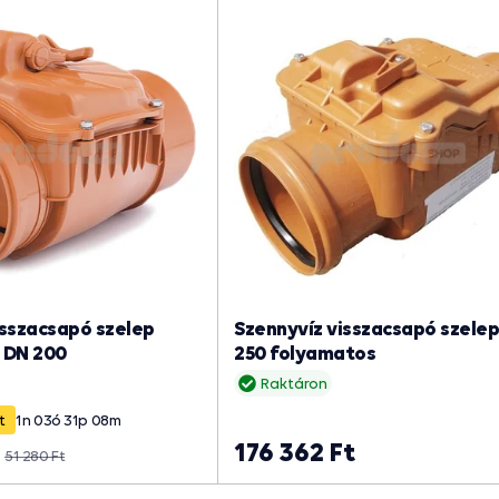
sszacsapó szelep
Szennyvíz visszacsapó szele
 DN 200
250 folyamatos
Raktáron
t
1
n
03
ó
31
p
07
m
176 362 Ft
51 280 Ft