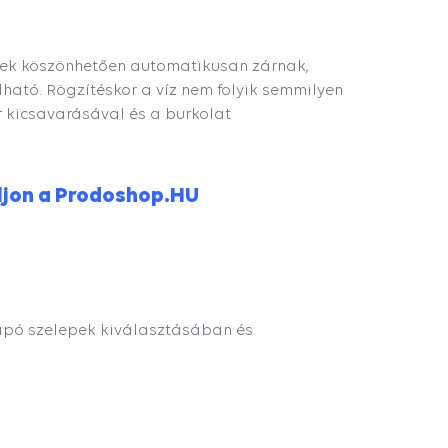
k köszönhetően automatikusan zárnak,
álható. Rögzítéskor a víz nem folyik semmilyen
r kicsavarásával és a burkolat
ljon a Prodoshop.HU
sapó szelepek kiválasztásában és