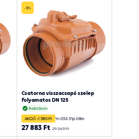
Legnépszerűbb
-5
%
Csatorna visszacsapó szelep
folyamatos DN 125
Raktáron
AKCIÓ -1 380 Ft
1
n
03
ó
31
p
07
m
27 883 Ft
29 263 Ft