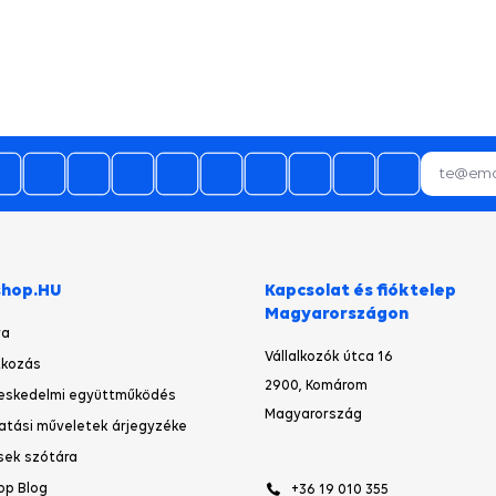
shop.HU
Kapcsolat és fióktelep
Magyarországon
ya
Vállalkozók útca 16
kozás
2900, Komárom
eskedelmi együttműködés
Magyarország
atási műveletek árjegyzéke
sek szótára
op Blog
+36 19 010 355