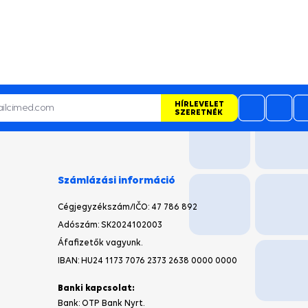
HÍRLEVELET
SZERETNÉK
Számlázási információ
Cégjegyzékszám/IČO
: 47 786 892
Adószám: SK2024102003
Áfafizetők vagyunk.
IBAN: HU24 1173 7076 2373 2638 0000 0000
Banki kapcsolat:
Bank: OTP Bank Nyrt.