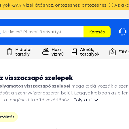
yok -29%. Vízellátáshoz, öntözéshez, öntözéshez. 🕒 Az akc
Keresés
Hidrofor
Házi
Aknák,
Fűté
tartály
vízmű
tartályok
z visszacsapó szelepek
folyamatos visszacsapó szelepei
megakadályozzák a szenny
ását a szennyvízrendszeren belül. Leggyakrabban az ellen
k a lengéscsillapító vezérlőhöz.
Folytatni
zállítás