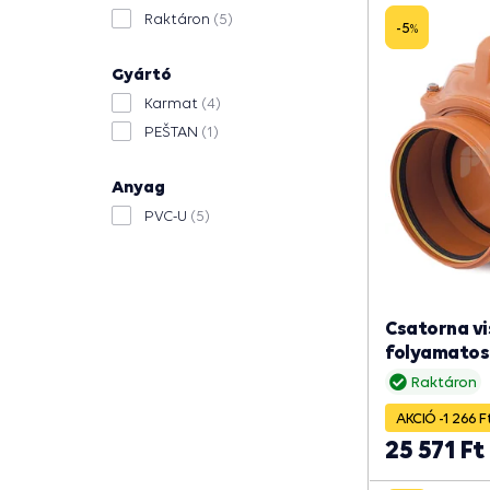
Raktáron
(5)
-5
%
Gyártó
Karmat
(4)
PEŠTAN
(1)
Anyag
PVC-U
(5)
Csatorna vi
folyamatos
Raktáron
AKCIÓ -1 266 F
25 571 Ft