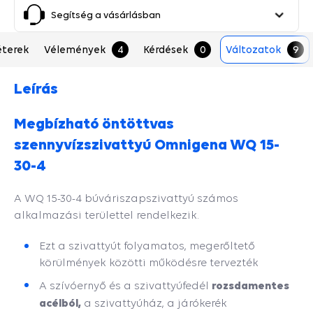
Segítség a vásárlásban
terek
Vélemények
4
Kérdések
0
Változatok
9
Leírás
Megbízható öntöttvas
szennyvízszivattyú Omnigena WQ 15-
30-4
A WQ 15-30-4 búváriszapszivattyú számos
alkalmazási területtel rendelkezik.
Ezt a szivattyút folyamatos, megerőltető
körülmények közötti működésre tervezték
rozsdamentes
A szívóernyő és a szivattyúfedél
acélból,
a szivattyúház, a járókerék