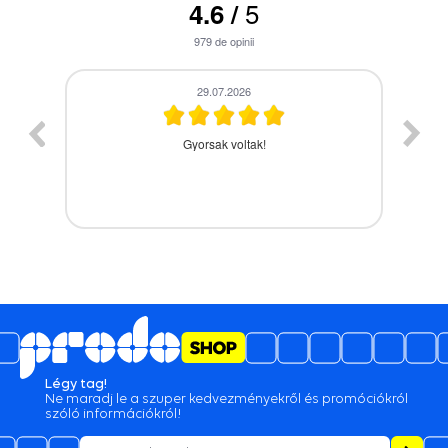
5
4.6
/
979
de opinii
28.07.2026
A termék időbe megérkezett,gyors kiszolgálás.
Légy tag!
Ne maradj le a szuper kedvezményekről és promóciókról
szóló információkról!