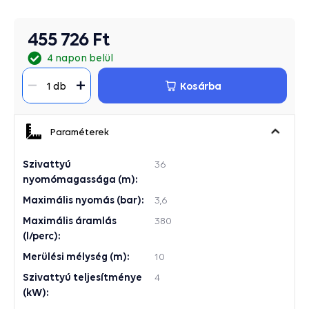
455 726 Ft
4 napon belül
Kosárba
1 db
Paraméterek
Szivattyú
36
nyomómagassága (m):
Maximális nyomás (bar):
3,6
Maximális áramlás
380
(l/perc):
Merülési mélység (m):
10
Szivattyú teljesítménye
4
(kW):