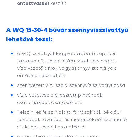
öntöttvasból
készült
A WQ 15-30-4 búvár szennyvízszivattyú
lehetővé teszi:
a WQ szivattyút leggyakrabban szeptikus
tartályok ürítésére, elárasztott helyiségek,
vízelvezető árkok vagy szennyvíztartályok
ürítésére használják.
szennyezett víz, iszap, szennyvíz szivattyúzása
víz elvezetése elárasztott pincékből,
csatornákból, ásatások stb.
Felszíni és felszín alatti forrásokból, például
folyókból, tavakból és medencékből származó
víz kimerítésére használható
a szivattyúzott folyadék maximális