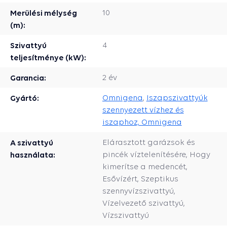
Merülési mélység
10
(m):
Szivattyú
4
teljesítménye (kW):
Garancia:
2 év
Gyártó:
Omnigena
,
Iszapszivattyúk
szennyezett vízhez és
iszaphoz, Omnigena
A szivattyú
Elárasztott garázsok és
használata:
pincék víztelenítésére, Hogy
kimerítse a medencét,
Esővízért, Szeptikus
szennyvízszivattyú,
Vízelvezető szivattyú,
Vízszivattyú