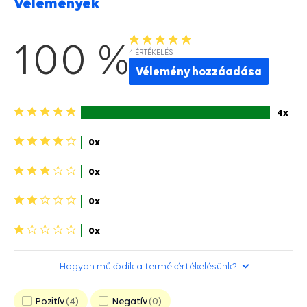
Vélemények
100 %
4 ÉRTÉKELÉS
Vélemény hozzáadása
5
4x
csillagok>
4
0x
csillagok>
3
0x
csillagok>
2
0x
csillagok>
1
0x
csillag>
Hogyan működik a termékértékelésünk?
Pozitív
4
Negatív
0