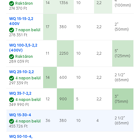
4"
14
1356
10
2,2
Raktáron
(100mm)
274 370 Ft
WQ 15-15-2,2
400V
2"
17
380
10
2,2
(50mm)
7 napon belül
278 351 Ft
WQ 100-3,5-2,2
(400V)
5"
11
2250
10
2,2
(125mm)
Raktáron
289 039 Ft
WQ 25-10-2,2
2 1/2"
14
600
10
2,2
4 napon belül
(65mm)
297 339 Ft
WQ 35-7-2,2
3"
12
900
5
2,2
4 napon belül
(75mm)
349 990 Ft
WQ 15-30-4
2 1/2"
36
380
10
4
4 napon belül
(65mm)
455 726 Ft
WQ 50-10-4,