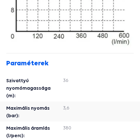
Paraméterek
Szivattyú
36
nyomómagassága
(m):
Maximális nyomás
3,6
(bar):
Maximális áramlás
380
(l/perc):