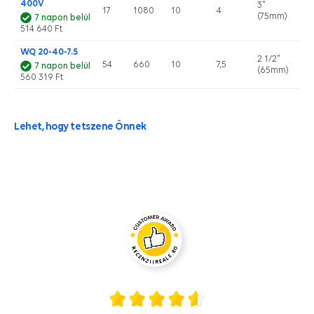
400V
3"
17
1080
10
4
(75mm)
7 napon belül
514 640 Ft
WQ 20-40-7.5
2 1/2"
54
660
10
7,5
7 napon belül
(65mm)
560 319 Ft
Lehet, hogy tetszene Önnek