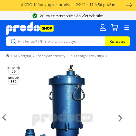
AKCIÓ: Műanyag víztartályok -29%
1
n
17
ó
56
p
41
m
20 év tapasztalat és víztechnika
Keresés
Szivattyúk
Szennyvíz szivattyúk
Szennyvízszivattyúk
kinyomás
36
átfolyás
380
Nasled
e