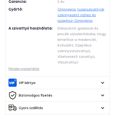
Garancia:
2 év
Gyártó:
Omnigena
,
Iszapszivattyúk
szennyezett vízhez és
iszaphoz, Omnigena
A szivattyú használata:
Elárasztott garázsok és
pincék víztelenítésére, Hogy
kimerítse a medencét,
Esővízért, Szeptikus
szennyvízszivattyú,
Vízelvezető szivattyú,
Vízszivattyú
Minden paraméter
VIP kártya
Biztonságos fizetés
Gyors szállítás