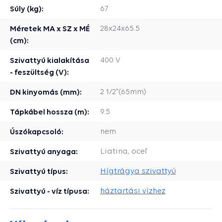
Súly (kg):
67
Méretek MA x SZ x MÉ
28x24x65.5
(cm):
Szivattyú kialakítása
400 V
- feszültség (V):
DN kinyomás (mm):
2 1/2"(65mm)
Tápkábel hossza (m):
9.5
Úszókapcsoló:
nem
Szivattyú anyaga:
Liatina, oceľ
Szivattyú típus:
Hígtrágya szivattyú
Szivattyú - víz típusa:
háztartási vízhez