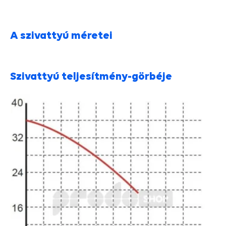
A szivattyú méretei
Szivattyú teljesítmény-görbéje