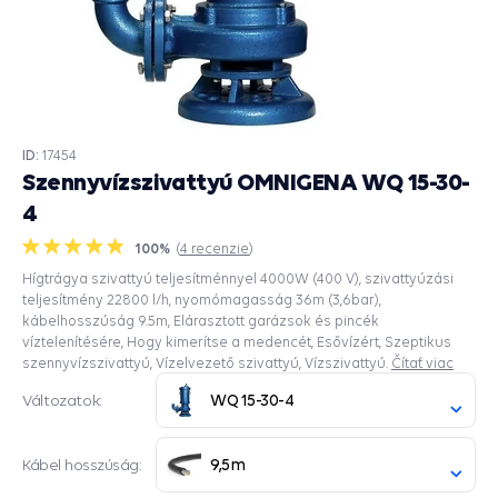
ID:
17454
Szennyvízszivattyú OMNIGENA WQ 15-30-
4
100%
(
4
recenzie
)
Hígtrágya szivattyú teljesítménnyel 4000W (400 V), szivattyúzási
teljesítmény 22800 l/h, nyomómagasság 36m (3,6bar),
kábelhosszúság 9.5m, Elárasztott garázsok és pincék
víztelenítésére, Hogy kimerítse a medencét, Esővízért, Szeptikus
szennyvízszivattyú, Vízelvezető szivattyú, Vízszivattyú.
Čítať viac
WQ 15-30-4
Változatok:
9,5m
Kábel hosszúság: