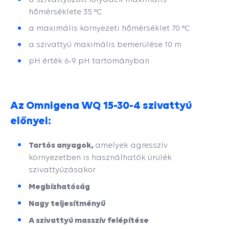
hőmérséklete 35 °C
a maximális környezeti hőmérséklet 70 °C
a szivattyú maximális bemerülése 10 m
pH érték 6-9 pH tartományban
Az Omnigena WQ 15-30-4 szivattyú
előnyei:
Tartós anyagok,
amelyek agresszív
környezetben is használhatók ürülék
szivattyúzásakor
Megbízhatóság
Nagy teljesítményű
A szivattyú masszív felépítése