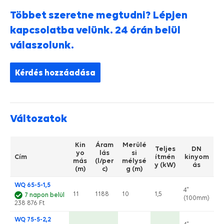
Többet szeretne megtudni? Lépjen
kapcsolatba velünk. 24 órán belül
válaszolunk.
Kérdés hozzáadása
Változatok
Kin
Áram
Merülé
Teljes
DN
yo
lás
si
Cím
ítmén
kinyom
más
(l/per
mélysé
y (kW)
ás
(m)
c)
g (m)
WQ 65-5-1,5
4"
11
1188
10
1,5
7 napon belül
(100mm)
238 876 Ft
WQ 75-5-2,2