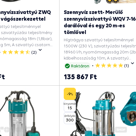
nnyvízszivattyú ZWQ
Szennyvíz szett- Merülő
) vágószerkezettel
szennyvízszivattyú WQV 7-16-
darálóval és egy 20 m-es
attyú teljesítménnyel
tömlővel
 szivattyúzási teljesítmény
omómagasság 18m (1,8bar),
Hígtrágya szivattyú teljesítménnyel
g 5m, A szivattyú csatorna
1500W (230 V), szivattyúzási teljesí
egödörbe, Elárasztott
18960 l/h, nyomómagasság 20m (2ba
(2)
5
ncék víztelenítésére, Hogy
kábelhosszúság 10m, A szivattyú
csillag
dencét, Esővízért, Szeptikus
csatorna aknába, A pöcegödörbe,
(1)
Raktáron
5
ttyú.
Elárasztott garázsok és pincék
csillag
Ft
135 867 Ft
víztelenítésére, Hogy kimerítse a
medencét, Esővízért, Szennyvízszivat
-9
%
kinyomás
15
átfolyás
300