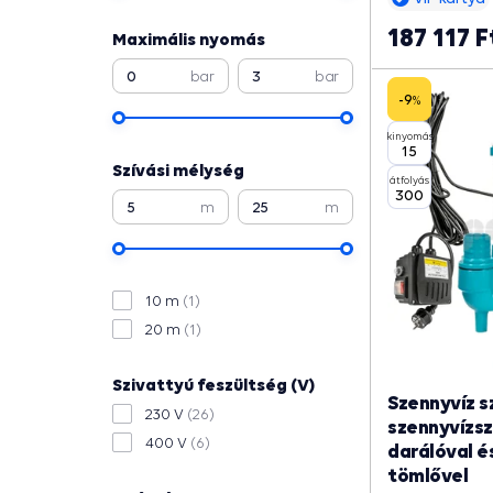
víztelenítésére
medencét, Esőv
187 117 F
Maximális nyomás
bar
bar
-9
%
kinyomás
15
Szívási mélység
átfolyás
300
m
m
10 m
(1)
20 m
(1)
Szivattyú feszültség (V)
Szennyvíz s
230 V
(26)
szennyvízsz
400 V
(6)
darálóval é
tömlővel