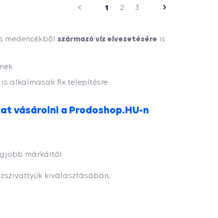
Előző
1
2
3
Következő
oldal
származó víz elvezetésére
 és medencékből
is
nek.
s alkalmasak fix telepítésre..
at vásárolni a Prodoshop.HU-n
gjobb márkáitól.
zszivattyúk kiválasztásában,