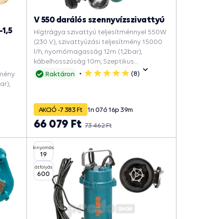
V 550 darálós szennyvízszivattyú
1,5
Hígtrágya szivattyú teljesítménnyel 550W
(230 V), szivattyúzási teljesítmény 15000
l/h, nyomómagasság 12m (1,2bar),
kábelhosszúság 10m, Szeptikus
szennyvízszivattyú.
(8)
tmény
Raktáron
5
r),
csillag
AKCIÓ -7 383 Ft
1
n
07
ó
16
p
38
m
66 079 Ft
73 462 Ft
tyú.
kinyomás
19
átfolyás
600