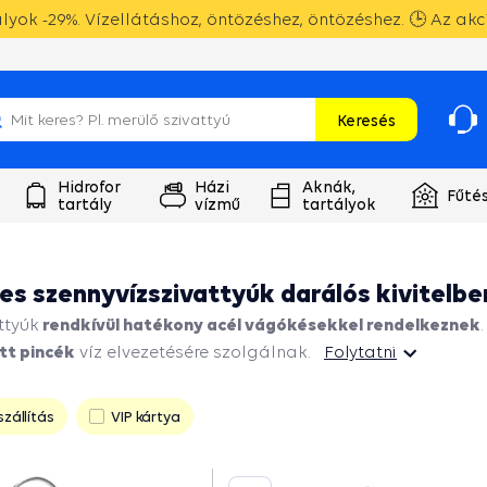
yok -29%. Vízellátáshoz, öntözéshez, öntözéshez. 🕒 Az akc
Keresés
Hidrofor
Házi
Aknák,
Fűté
tartály
vízmű
tartályok
s szennyvízszivattyúk darálós kivitelbe
rendkívül hatékony acél vágókésekkel rendelkeznek
ttyúk
tt pincék
víz elvezetésére szolgálnak.
Folytatni
zállítás
VIP kártya