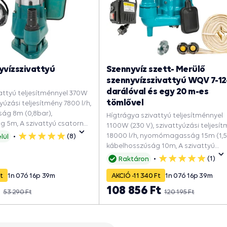
yvízszivattyú
Szennyvíz szett- Merülő
szennyvízszivattyú WQV 7-12-
darálóval és egy 20 m-es
attyú teljesítménnyel 370W
tömlővel
tyúzási teljesítmény 7800 l/h,
g 8m (0,8bar),
Hígtrágya szivattyú teljesítménnyel
g 5m, A szivattyú csatorna
1100W (230 V), szivattyúzási teljesí
egödörbe, Elárasztott
18000 l/h, nyomómagasság 15m (1,5
(8)
lül
5
ncék víztelenítésére, Hogy
kábelhosszúság 10m, A szivattyú
csillag
dencét, Esővízért, Szeptikus
csatorna aknába, A pöcegödörbe,
(1)
Raktáron
5
ttyú.
Elárasztott garázsok és pincék
csillag
t
1
n
07
ó
16
p
38
m
AKCIÓ -11 340 Ft
1
n
07
ó
16
p
38
m
víztelenítésére, Hogy kimerítse a
medencét, Esővízért, Szennyvízszivat
t
108 856 Ft
53 290 Ft
120 195 Ft