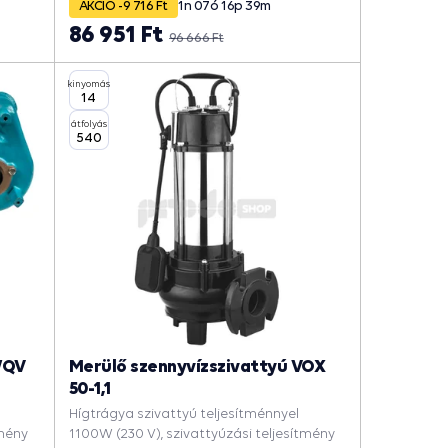
medencét, Esővízért.
AKCIÓ -9 716 Ft
1
n
07
ó
16
p
38
m
86 951 Ft
96 666 Ft
kinyomás
14
átfolyás
540
WQV
Merülő szennyvízszivattyú VOX
50-1,1
Hígtrágya szivattyú teljesítménnyel
tmény
1100W (230 V), szivattyúzási teljesítmény