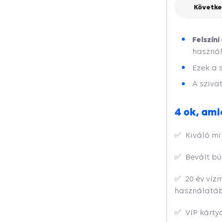
Követke
Felszíni
használ
Ezek a 
A sziva
4 ok, am
✅ Kiváló mi
✅ Bevált bú
✅ 20 év víz
használatáb
✅ VIP kártya