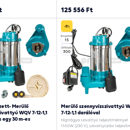
, Hogy kimerítse a
víztelenítésére, Hogy kimerítse a
ízért, Szennyvízszivattyú.
medencét, Esővízért.
t
125 556 Ft
-8
%
kinyomás
15
átfolyás
300
zett- Merülő
Merülő szennyvízszivattyú 
ivattyú WQV 7-12-1,1
7-12-1,1 darálóval
s egy 30 m-es
Hígtrágya szivattyú teljesítménnyel
1100W (230 V), szivattyúzási teljesí