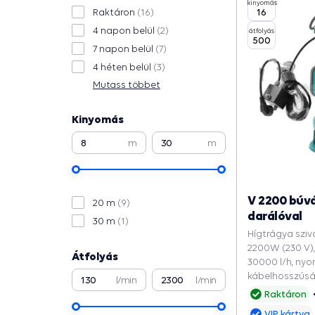
kinyomás
16
Raktáron
(16)
4 napon belül
(2)
átfolyás
500
7 napon belül
(7)
4 héten belül
(3)
Mutass többet
Kinyomás
m
m
V 2200 búvá
20 m
(9)
darálóval
30 m
(1)
Hígtrágya sziv
2200W (230 V),
Átfolyás
30000 l/h, ny
kábelhosszúsá
l/min
l/min
csatorna akná
Raktáron
Elárasztott ga
VIP kártya