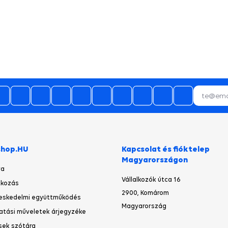
29.07.2026
28.07.2026
Gyorsak voltak!
A termék időbe megérkezett,gyors
kiszolgálás.