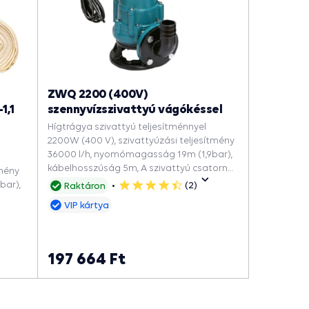
ZWQ 2200 (400V)
1,1
szennyvízszivattyú vágókéssel
Hígtrágya szivattyú teljesítménnyel
2200W (400 V), szivattyúzási teljesítmény
36000 l/h, nyomómagasság 19m (1,9bar),
kábelhosszúság 5m, A szivattyú csatorna
tmény
aknába, A pöcegödörbe, Elárasztott
bar),
(2)
Raktáron
5
garázsok és pincék víztelenítésére, Hogy
csillag
VIP kártya
kimerítse a medencét, Esővízért, Szeptikus
szennyvízszivattyú.
tyú.
197 664 Ft
oldal