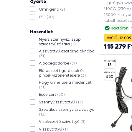
Gyártó
Hígtrágya sziv
1100W (230 V),
Omnigena
(2)
18000 l/h, ny
IBO
(30)
kábelhosszúsá
csatorna akná
Raktáron
Használat
Elárasztott ga
AKCIÓ -12 009 
víztelenítésére
Nyers szennyvíz, iszap
medencét, Esőv
szivattyúzására
(3)
115 279 F
A szivattyú csatorna aknába
(31)
kinyomás
A pöcegödörbe
(31)
18
Elárasztott garázsok és
átfolyás
pincék víztelenítésére
(31)
550
Hogy kimerítse a medencét
(31)
Esővízért
(30)
Szennyvízszivattyú
(13)
Szeptikus szennyvízszivattyú
(12)
Vízelvezető szivattyú
(3)
Vízszivattyú
(1)