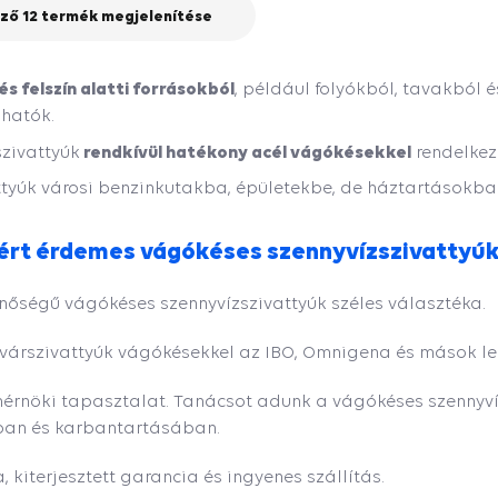
ző 12 termék megjelenítése
 és felszín alatti forrásokból
, például folyókból, tavakból
hatók.
rendkívül hatékony acél vágókésekkel
szivattyúk
rendelkez
ttyúk városi benzinkutakba, épületekbe, de háztartásokba i
iért érdemes vágókéses szennyvízszivattyúk
nőségű vágókéses szennyvízszivattyúk széles választéka.
várszivattyúk vágókésekkel az IBO, Omnigena és mások le
mérnöki tapasztalat. Tanácsot adunk a vágókéses szennyví
an és karbantartásában.
, kiterjesztett garancia és ingyenes szállítás.