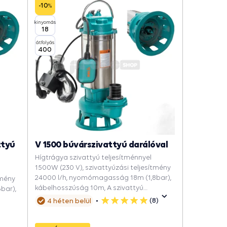
-10
%
kinyomás
18
átfolyás
400
ttyú
V 1500 búvárszivattyú darálóval
Hígtrágya szivattyú teljesítménnyel
1500W (230 V), szivattyúzási teljesítmény
24000 l/h, nyomómagasság 18m (1,8bar),
tmény
kábelhosszúság 10m, A szivattyú
bar),
csatorna aknába, A pöcegödörbe,
(8)
4 héten belül
5
Elárasztott garázsok és pincék
csillag
víztelenítésére, Hogy kimerítse a