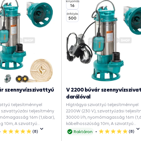
kinyomás
16
átfolyás
500
r szennyvízszivattyú
V 2200 búvár szennyvízsziva
darálóval
attyú teljesítménnyel
Hígtrágya szivattyú teljesítménnyel
 szivattyúzási teljesítmény
2200W (230 V), szivattyúzási teljesí
omómagasság 16m (1,6bar),
30000 l/h, nyomómagasság 16m (1,6
g 10m, A szivattyú
kábelhosszúság 10m, A szivattyú
ba, A pöcegödörbe,
csatorna aknába, A pöcegödörbe,
(8)
(8)
Raktáron
5
5
rázsok és pincék
Elárasztott garázsok és pincék
csillag
csillag