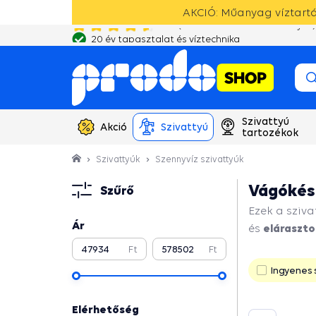
AKCIÓ: Műanyag víztartál
20 év tapasztalat és víztechnika
Szivattyú
Akció
Szivattyú
tartozékok
Szivattyúk
Szennyvíz szivattyúk
Vágókése
Szűrő
Ezek a sziva
Ár
eláraszto
és
Ft
Ft
Folytatni
Ingyenes s
Elérhetőség