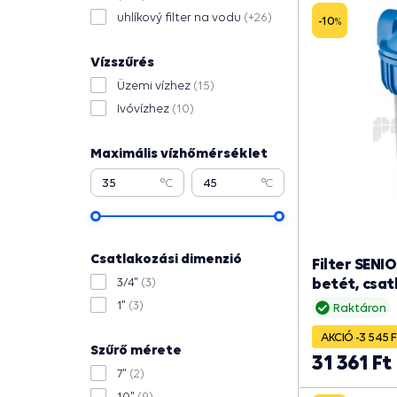
uhlíkový filter na vodu
(+26)
-10
%
Vízszűrés
Üzemi vízhez
(15)
Ivóvízhez
(10)
Maximális vízhőmérséklet
°C
°C
Csatlakozási dimenzió
Filter SENI
betét, csat
3/4"
(3)
1"
(3)
Raktáron
AKCIÓ -3 545 F
Szűrő mérete
31 361 Ft
7"
(2)
10"
(9)