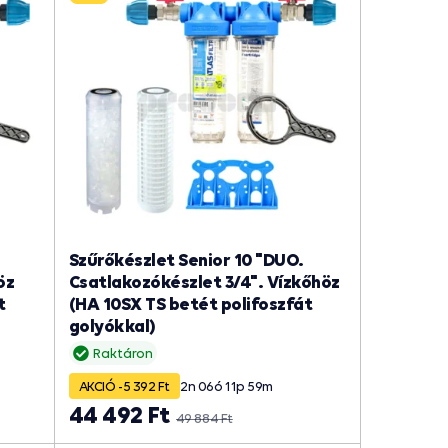
Szűrőkészlet Senior 10 "DUO.
öz
Csatlakozókészlet 3/4". Vízkőhöz
t
(HA 10SX TS betét polifoszfát
golyókkal)
Raktáron
AKCIÓ -5 392 Ft
2
n
06
ó
11
p
59
m
44 492 Ft
49 884 Ft