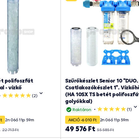
t polifoszfát
Szűrőkészlet Senior 10 "DUO.
l - vízkő
Csatlakozókészlet 1". Vízkőh
(HA 10SX TS betét polifoszfá
(2)
5
golyókkal)
csillag
(1)
Raktáron
5
csillag
Ft
2
n
06
ó
11
p
59
m
AKCIÓ -6 010 Ft
2
n
06
ó
11
p
59
m
t
49 576 Ft
22 713 Ft
55 585 Ft