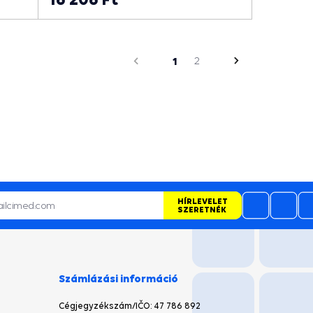
oldal
Előző
1
2
Következő
oldal