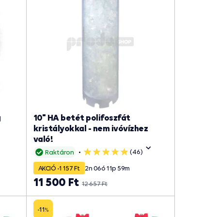
g
10" HA betét polifoszfát
kristályokkal - nem ivóvízhez
való!
(46)
Raktáron
5
csillag
AKCIÓ -1 157 Ft
2
n
06
ó
11
p
59
m
11 500 Ft
12 657 Ft
-11
%