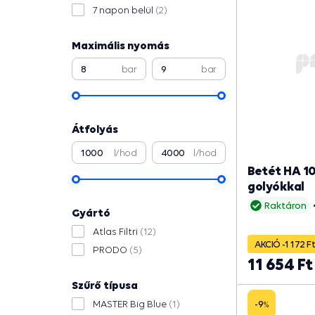
7 napon belül
(2)
Maximális nyomás
bar
bar
Átfolyás
l/hod
l/hod
Betét HA 10
golyókkal
Raktáron
Gyártó
Atlas Filtri
(12)
AKCIÓ -1 172 F
PRODO
(5)
11 654 Ft
Szűrő típusa
MASTER Big Blue
(1)
-9
%