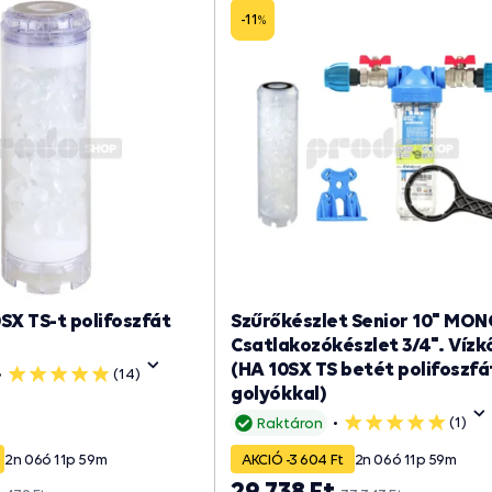
-11
%
SX TS-t polifoszfát
Szűrőkészlet Senior 10" MON
Csatlakozókészlet 3/4". Vízk
(HA 10SX TS betét polifoszfá
(14)
5
golyókkal)
csillag
(1)
Raktáron
5
csillag
2
n
06
ó
11
p
59
m
AKCIÓ -3 604 Ft
2
n
06
ó
11
p
59
m
29 738 Ft