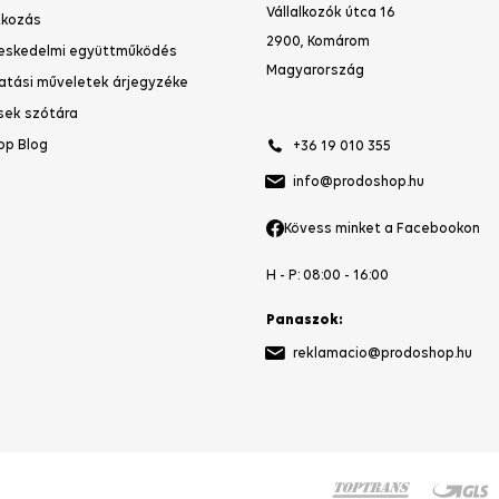
28.07.2026
yon hamar megjőtt,ahogy ígérték.
shop.HU
Kapcsolat és fióktelep
Magyarországon
ya
Vállalkozók útca 16
kozás
2900, Komárom
27.07.2026
eskedelmi együttműködés
Magyarország
atási műveletek árjegyzéke
ors és korektt kiszolgálás, csak
sek szótára
ajánlani tudom!
op Blog
+36 19 010 355
info@prodoshop.hu
24.07.2026
Kövess minket a Facebookon
H - P: 08:00 - 16:00
Rendben volt minden
Panaszok: