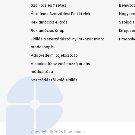
Nag
Vásároljon nálunk
Prodo
Kapcsolat
VIP kárt
Szállítás és fizetés
Bemutat
Általános Szerződési Feltételek
Nagyker
Reklamációs eljárás
Szolgált
Gy
Reklamációs űrlap
Kifejezé
Elállás a szerződéstől nyilatkozat minta
Prodosh
prodoshop.hu
Adatvédelmi tájékoztató
A cookie-khoz való hozzájárulás
módosítása
Szerződéstől való elállás