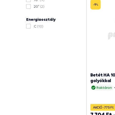
-9
%
20"
(2)
Energiaosztály
C
(10)
Betét HA 10
golyókkal
Raktáron
AKCIÓ -775 Ft
7 704 Ft