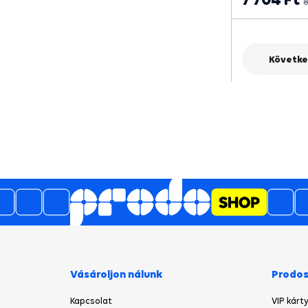
8
Követke
5
4.6
/
981
de opinii
A 