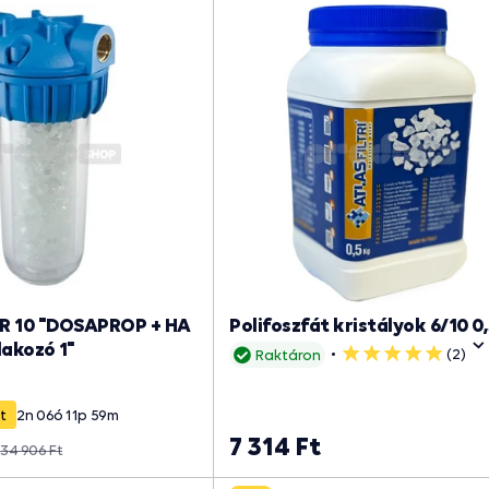
OR 10 "DOSAPROP + HA
Polifoszfát kristályok 6/10 0
lakozó 1"
(2)
Raktáron
5
csillag
t
2
n
06
ó
11
p
59
m
7 314 Ft
34 906 Ft