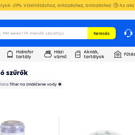
yok -29%. Vízellátáshoz, öntözéshez, öntözéshez. 🕒 Az akc
Keresés
Hidrofor
Házi
Aknák,
Fűté
tartály
vízmű
tartályok
tó szűrők
lata:
filter na zmäkčenie vody