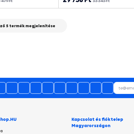
 479 Ft
33 343 Ft
ző 5 termék megjelenítése
29.07.2026
Gyorsak voltak!
28.07.2026
termék időbe megérkezett,gyors
kiszolgálás.