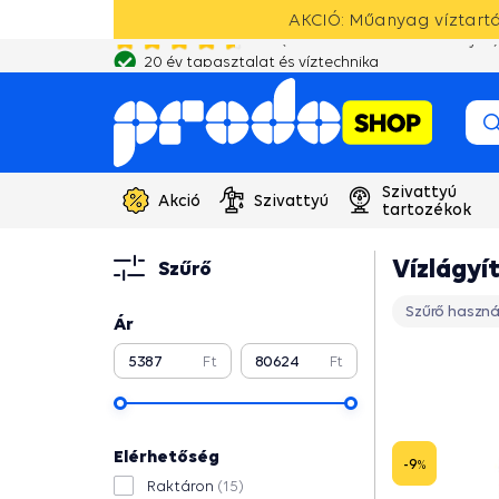
AKCIÓ: Műanyag víztartál
20 év tapasztalat és víztechnika
Szivattyú
Akció
Szivattyú
tartozékok
Vízlágyí
Szűrő
Szűrő haszná
Ár
Ft
Ft
Elérhetőség
-9
%
Raktáron
(15)