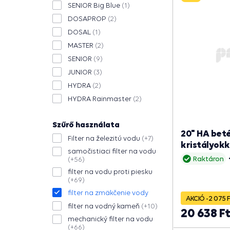
SENIOR Big Blue
(1)
DOSAPROP
(2)
DOSAL
(1)
MASTER
(2)
SENIOR
(9)
JUNIOR
(3)
HYDRA
(2)
HYDRA Rainmaster
(2)
Szűrő használata
20" HA beté
Filter na železitú vodu
(+7)
kristályokka
samočistiaci filter na vodu
Raktáron
(+56)
filter na vodu proti piesku
(+69)
filter na zmäkčenie vody
AKCIÓ -2 075 
filter na vodný kameň
(+10)
20 638 F
mechanický filter na vodu
(+66)