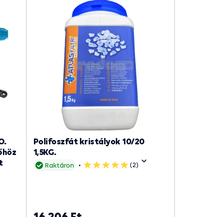
O.
Polifoszfát kristályok 10/20
őhöz
1,5KG.
t
(2)
Raktáron
5
csillag
16 206 Ft