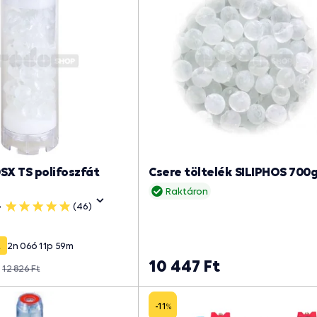
SX TS polifoszfát
Csere töltelék SILIPHOS 700
Raktáron
(46)
5
csillag
t
2
n
06
ó
11
p
59
m
10 447 Ft
12 826 Ft
-11
%