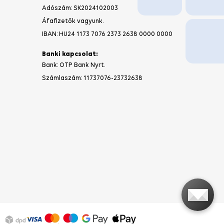
HÍRLEVELET
SZERETNÉK
Számlázási információ
Cégjegyzékszám/IČO
: 47 786 892
Adószám: SK2024102003
Áfafizetők vagyunk.
IBAN: HU24 1173 7076 2373 2638 0000 0000
Banki kapcsolat:
Bank: OTP Bank Nyrt.
Számlaszám:
11737076-23732638