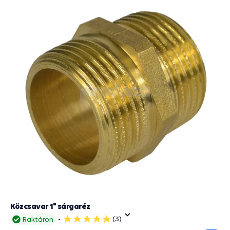
Közcsavar 1" sárgaréz
(3)
Raktáron
5
csillag