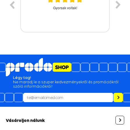
A termék időbe megérkezett,gyors kiszolgálás.
Légy tag!
Ne maradj le a szuper kedvezményekről és promóciókról
szóló információkról!
Vásároljon nálunk