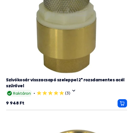
Szívókosár visszacsapó szeleppel 2" rozsdamentes acél
szűrővel
(3)
Raktáron
5
csillag
9 948 Ft
Kosá