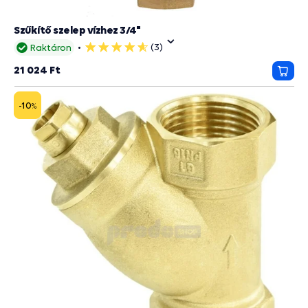
Szűkítő szelep vízhez 3/4"
(3)
Raktáron
5
csillag
21 024 Ft
Kosá
-10
%