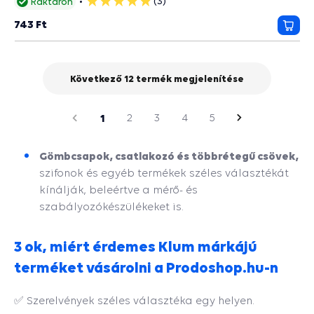
(3)
Raktáron
5
csillag
743 Ft
Kosá
Következő 12 termék megjelenítése
oldal
Előző
1
2
3
4
5
Következő
oldal
Gömbcsapok, csatlakozó és többrétegű csövek,
szifonok és egyéb termékek széles választékát
kínálják, beleértve a mérő- és
szabályozókészülékeket is.
3 ok, miért érdemes Klum márkájú
terméket vásárolni a Prodoshop.hu-n
✅ Szerelvények széles választéka egy helyen.