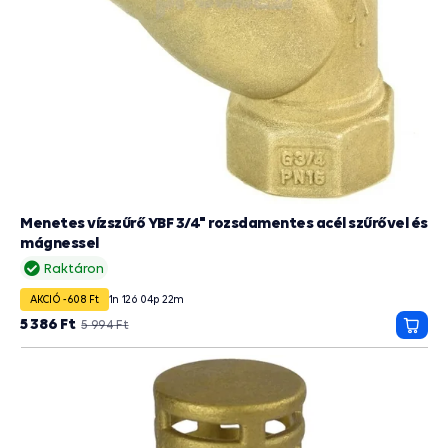
Menetes vízszűrő YBF 3/4" rozsdamentes acél szűrővel és
mágnessel
Raktáron
AKCIÓ -608 Ft
1
n
12
ó
04
p
21
m
5 386 Ft
5 994 Ft
Kosá