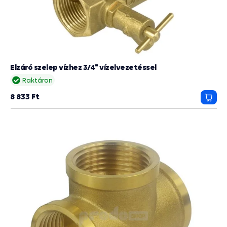
Elzáró szelep vízhez 3/4" vízelvezetéssel
Raktáron
8 833 Ft
Kosá