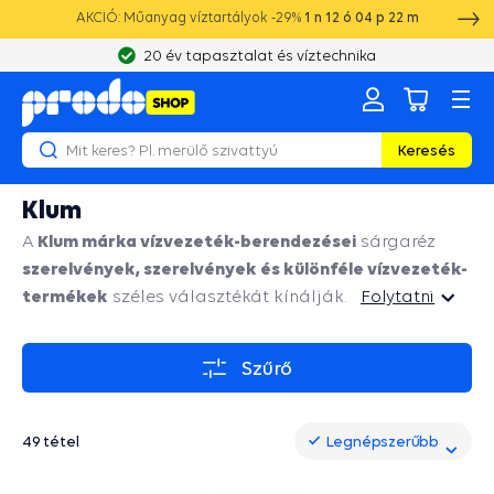
AKCIÓ: Műanyag víztartályok -29%
1
n
12
ó
04
p
21
m
20 év tapasztalat és víztechnika
Keresés
Klum
Klum márka vízvezeték-berendezései
A
sárgaréz
szerelvények, szerelvények és különféle vízvezeték-
termékek
széles választékát kínálják.
Folytatni
Folytatni
Szűrő
49 tétel
Legnépszerűbb
Legnépszerűbb