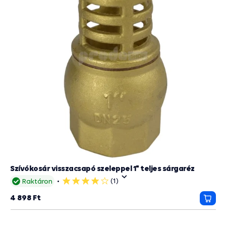
Szívókosár visszacsapó szeleppel 1" teljes sárgaréz
(1)
Raktáron
4
csillag
4 898 Ft
Kosá