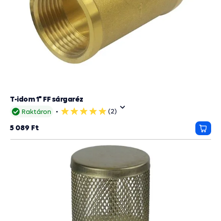
T-idom 1" FF sárgaréz
(2)
Raktáron
5
csillag
5 089 Ft
Kosá