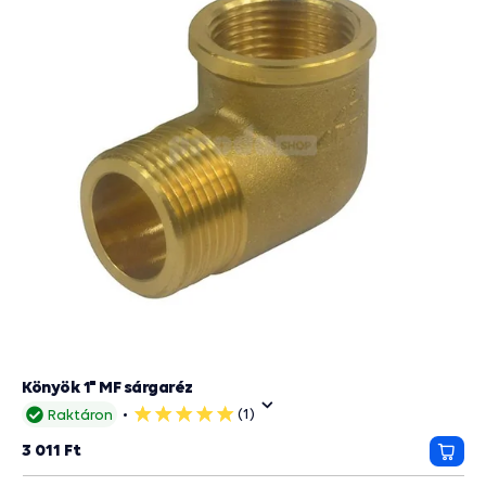
Könyök 1" MF sárgaréz
(1)
Raktáron
5
csillag
3 011 Ft
Kosá