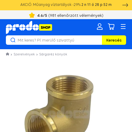
AKCIÓ: Műanyag víztartályok -29%
2
n
11
ó
28
p
52
m
+36 19 010 355
8:00 - 16:00
4.6
/5
(
981
ellenőrzött vélemények)
Keresés
Szerelvények
Sárgaréz könyök