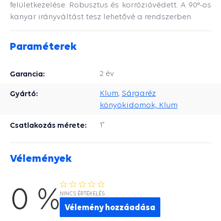
felületkezelése. Robusztus és korrózióvédett. A 90°-os
kanyar irányváltást tesz lehetővé a rendszerben.
Paraméterek
Garancia:
2 év
Gyártó:
Klum
,
Sárgaréz
könyökidomok, Klum
Csatlakozás mérete:
1"
Vélemények
0 %
NINCS ÉRTÉKELÉS
Vélemény hozzáadása