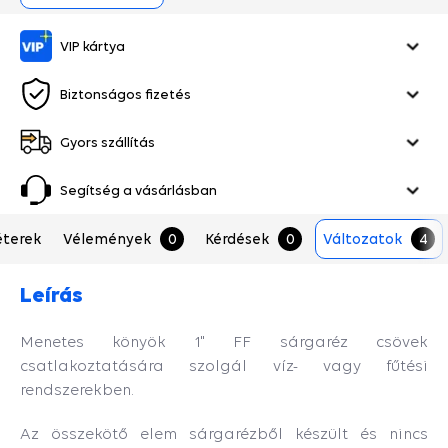
VIP kártya
Biztonságos fizetés
Gyors szállítás
Segítség a vásárlásban
terek
Vélemények
0
Kérdések
0
Változatok
4
Leírás
Menetes könyök 1" FF sárgaréz csövek
csatlakoztatására szolgál víz- vagy fűtési
rendszerekben.
Az összekötő elem sárgarézből készült és nincs