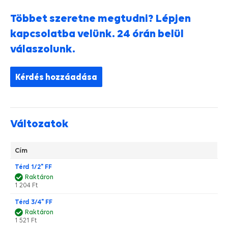
Többet szeretne megtudni? Lépjen
kapcsolatba velünk. 24 órán belül
válaszolunk.
Kérdés hozzáadása
Változatok
Cím
Térd 1/2" FF
Raktáron
1 204 Ft
Térd 3/4" FF
Raktáron
1 521 Ft