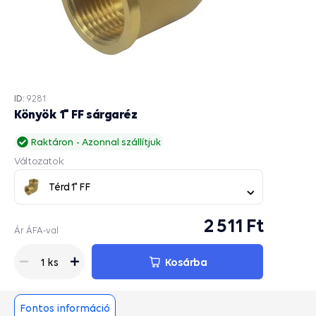
ID:
9281
Könyök 1" FF sárgaréz
Raktáron
Azonnal szállítjuk
Változatok:
Térd 1" FF
2 511 Ft
Ár ÁFA-val
Kosárba
1 ks
Fontos információ