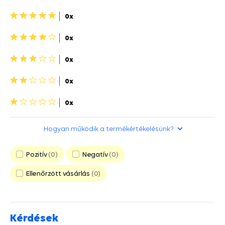
5
0x
csillagok>
4
0x
csillagok>
3
0x
csillagok>
2
0x
csillagok>
1
0x
csillag>
Hogyan működik a termékértékelésünk?
Pozitív
0
Negatív
0
Ellenőrzött vásárlás
0
Kérdések