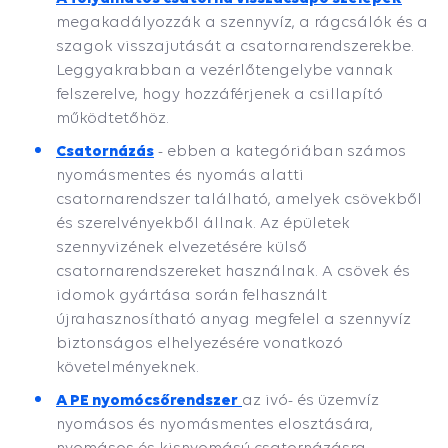
megakadályozzák a szennyvíz, a rágcsálók és a
szagok visszajutását a csatornarendszerekbe.
Leggyakrabban a vezérlőtengelybe vannak
felszerelve, hogy hozzáférjenek a csillapító
működtetőhöz.
Csatornázás
- ebben a kategóriában számos
nyomásmentes és nyomás alatti
csatornarendszer található, amelyek csövekből
és szerelvényekből állnak. Az épületek
szennyvizének elvezetésére külső
csatornarendszereket használnak. A csövek és
idomok gyártása során felhasznált
újrahasznosítható anyag megfelel a szennyvíz
biztonságos elhelyezésére vonatkozó
követelményeknek.
A PE nyomócsőrendszer
az ivó- és üzemvíz
nyomásos és nyomásmentes elosztására,
nyomásos és kisnyomású csatornázásra,