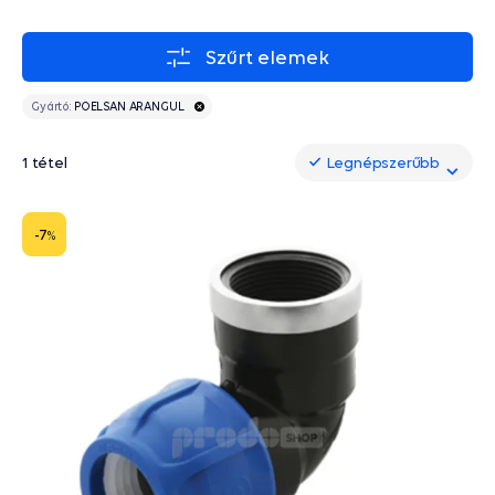
Szűrt elemek
Gyártó:
POELSAN ARANGUL
1 tétel
Legnépszerűbb
Legnépszerűbb
-7
%