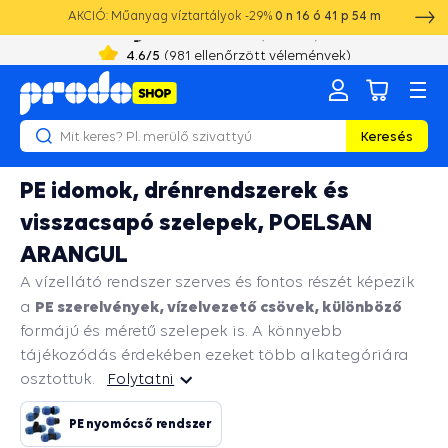
AKCIÓ: Műanyag víztartályok -29%
0
n
16
ó
41
p
54
m
+36 19 010 355
8:00 - 16:00
4.6
/5
(
981
ellenőrzött vélemények)
Keresés
PE idomok, drénrendszerek és
visszacsapó szelepek, POELSAN
ARANGUL
A vízellátó rendszer szerves és fontos részét képezik
PE szerelvények, vízelvezető csövek, különböző
a
formájú és méretű szelepek is. A könnyebb
tájékozódás érdekében ezeket több alkategóriára
osztottuk.
Folytatni
Folytatni
PE nyomócső rendszer