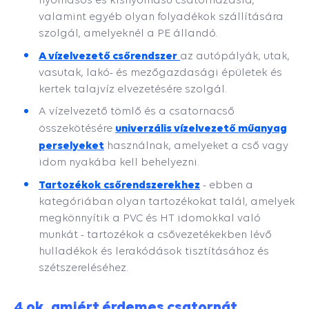
valamint egyéb olyan folyadékok szállítására
szolgál, amelyeknél a PE állandó.
A vízelvezető csőrendszer
az autópályák, utak,
vasutak, lakó- és mezőgazdasági épületek és
kertek talajvíz elvezetésére szolgál.
A vízelvezető tömlő és a csatornacső
univerzális vízelvezető műanyag
összekötésére
perselyeket
használnak, amelyeket a cső vagy
idom nyakába kell behelyezni.
Tartozékok csőrendszerekhez
- ebben a
kategóriában olyan tartozékokat talál, amelyek
megkönnyítik a PVC és HT idomokkal való
munkát - tartozékok a csővezetékekben lévő
hulladékok és lerakódások tisztításához és
szétszereléséhez.
4 ok, amiért érdemes csatornát