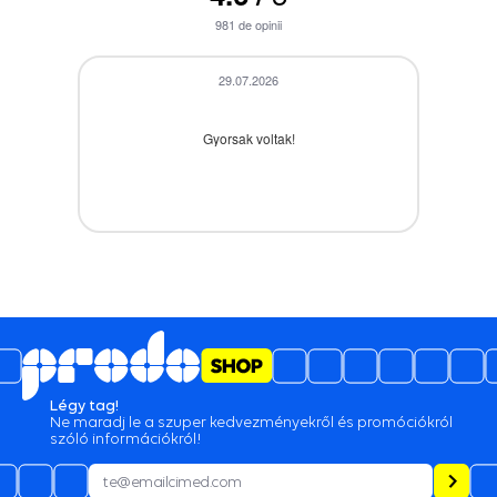
981
de opinii
29.07.2026
Gyorsak voltak!
28.07.2026
A termék időbe megérkezett,gyors kiszolgálás.
Légy tag!
Ne maradj le a szuper kedvezményekről és promóciókról
28.07.2026
szóló információkról!
Nagyon hamar megjőtt,ahogy ígérték.