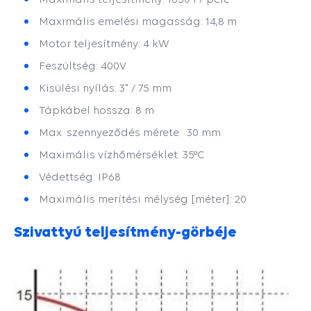
Maximális emelési magasság: 14,8 m
Motor teljesítmény: 4 kW
Feszültség: 400V
Kisülési nyílás: 3" / 75 mm
Tápkábel hossza: 8 m
Max. szennyeződés mérete: 30 mm
Maximális vízhőmérséklet: 35°C
Védettség: IP68
Maximális merítési mélység [méter]: 20
Szivattyú teljesítmény-görbéje