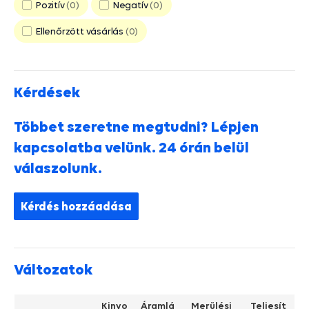
Pozitív
0
Negatív
0
Ellenőrzött vásárlás
0
Kérdések
Többet szeretne megtudni? Lépjen
kapcsolatba velünk. 24 órán belül
válaszolunk.
Kérdés hozzáadása
Változatok
Kinyo
Áramlá
Merülési
Teljesít