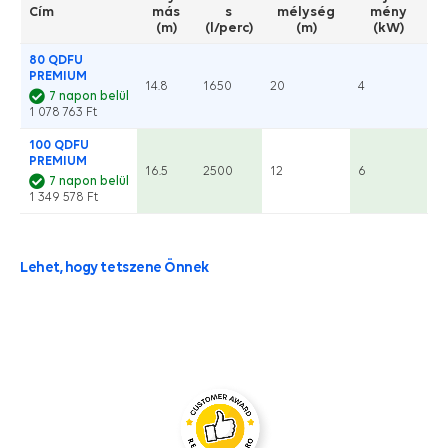
Cím
más
s
mélység
mény
(m)
(l/perc)
(m)
(kW)
80 QDFU
PREMIUM
14.8
1650
20
4
7 napon belül
1 078 763 Ft
100 QDFU
PREMIUM
16.5
2500
12
6
7 napon belül
1 349 578 Ft
Lehet, hogy tetszene Önnek