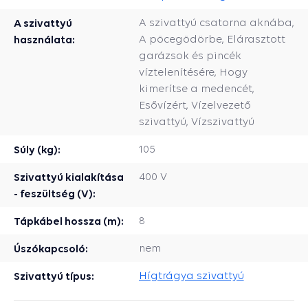
A szivattyú
A szivattyú csatorna aknába,
használata:
A pöcegödörbe, Elárasztott
garázsok és pincék
víztelenítésére, Hogy
kimerítse a medencét,
Esővízért, Vízelvezető
szivattyú, Vízszivattyú
Súly (kg):
105
Szivattyú kialakítása
400 V
- feszültség (V):
Tápkábel hossza (m):
8
Úszókapcsoló:
nem
Szivattyú típus:
Hígtrágya szivattyú