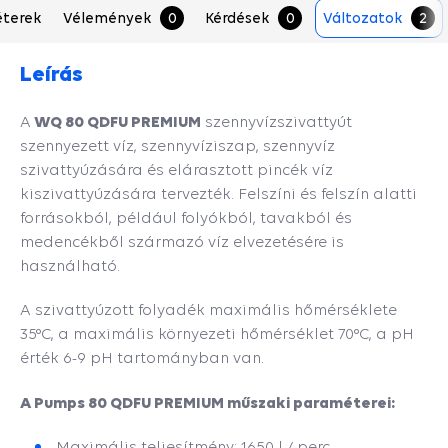
terek
Vélemények
0
Kérdések
0
Változatok
2
Leírás
WQ 80 QDFU PREMIUM
A
szennyvízszivattyút
szennyezett víz, szennyvíziszap, szennyvíz
szivattyúzására és elárasztott pincék víz
kiszivattyúzására tervezték. Felszíni és felszín alatti
forrásokból, például folyókból, tavakból és
medencékből származó víz elvezetésére is
használható.
A szivattyúzott folyadék maximális hőmérséklete
35°C, a maximális környezeti hőmérséklet 70°C, a pH
érték 6-9 pH tartományban van.
A Pumps 80 QDFU PREMIUM műszaki paraméterei:
Maximális teljesítmény: 1650 l / perc