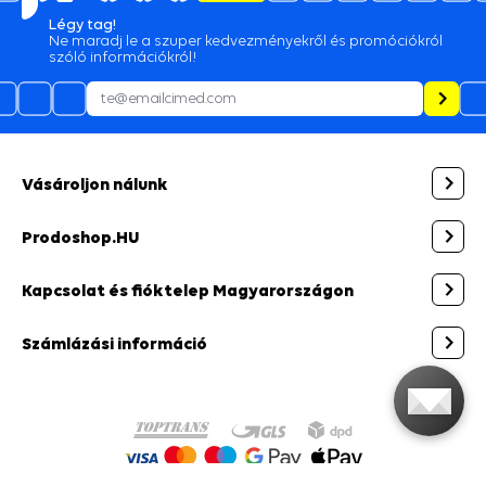
Légy tag!
Ne maradj le a szuper kedvezményekről és promóciókról
szóló információkról!
Vásároljon nálunk
Prodoshop.HU
Kapcsolat és fióktelep Magyarországon
Számlázási információ