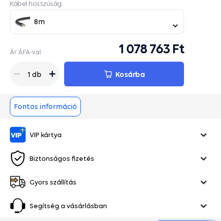
Kábel hosszúság:
8m
1 078 763 Ft
Ár ÁFA-val
Kosárba
1 db
Fontos információ
VIP kártya
Biztonságos fizetés
Gyors szállítás
Segítség a vásárlásban