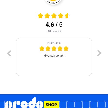
5
4.6
/
981
de opinii
29.07.2026
Gyorsak voltak!
A 
 jól
kész