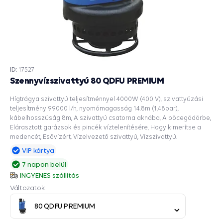
ID:
17527
Szennyvízszivattyú 80 QDFU PREMIUM
Hígtrágya szivattyú teljesítménnyel 4000W (400 V), szivattyúzási
teljesítmény 99000 l/h, nyomómagasság 14.8m (1,48bar),
kábelhosszúság 8m, A szivattyú csatorna aknába, A pöcegödörbe,
Elárasztott garázsok és pincék víztelenítésére, Hogy kimerítse a
medencét, Esővízért, Vízelvezető szivattyú, Vízszivattyú.
VIP kártya
7 napon belül
INGYENES szállítás
Változatok:
80 QDFU PREMIUM