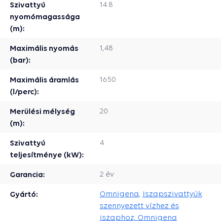
Szivattyú
14.8
nyomómagassága
(m):
Maximális nyomás
1,48
(bar):
Maximális áramlás
1650
(l/perc):
Merülési mélység
20
(m):
Szivattyú
4
teljesítménye (kW):
Garancia:
2 év
Gyártó:
Omnigena
,
Iszapszivattyúk
szennyezett vízhez és
iszaphoz, Omnigena