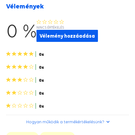
Vélemények
0 %
NINCS ÉRTÉKELÉS
Vélemény hozzáadása
5
0x
csillagok>
4
0x
csillagok>
3
0x
csillagok>
2
0x
csillagok>
1
0x
csillag>
Hogyan működik a termékértékelésünk?