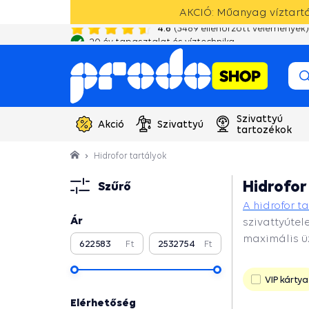
AKCIÓ: Műanyag víztartál
4.6
(
981
ellenőrzött vélemények)
20 év tapasztalat és víztechnika
Szivattyú
Akció
Szivattyú
tartozékok
Hidrofor tartályok
Hidrofor
Szűrő
A hidrofor t
Ár
szivattyútel
maximális ü
Ft
Ft
Folytatni
VIP kártya
Elérhetőség