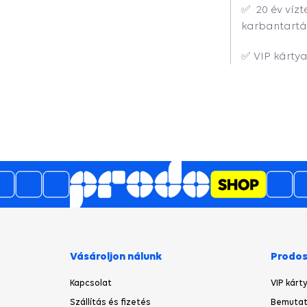
✅ 20 év víz
karbantart
✅ VIP kártya
5
4.6
/
981
de opinii
A 