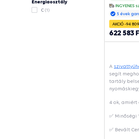
Energiaosztály
fenn a rendsze
INGYENES sz
szivattyúindí
C
(1)
5 évek gar
meghosszabbít
AKCIÓ -94 809
622 583 
A
szivattyúh
segít megho
tartály bels
nyomáskiegy
4 ok, amiért
✅ Minőségi 1
✅ Bevált Cen