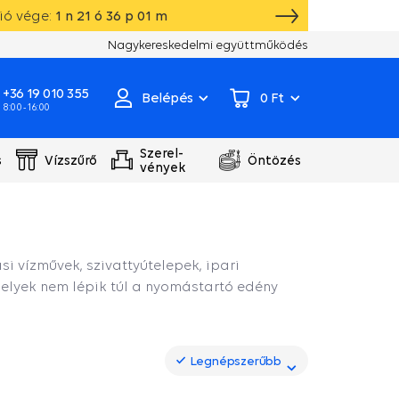
ió vége:
1
n
21
ó
36
p
00
m
Saját raktár, gyártás, szivattyú szervizközpont
Nagykereskedelmi együttműködés
+36 19 010 355
Belépés
0 Ft
8:00 - 16:00
Szerel-
s
Vízszűrő
Öntözés
vények
si vízművek, szivattyútelepek, ipari
melyek nem lépik túl a nyomástartó edény
Legnépszerűbb