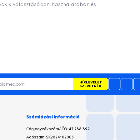
ályok kiválasztásában, használatában és
HÍRLEVELET
SZERETNÉK