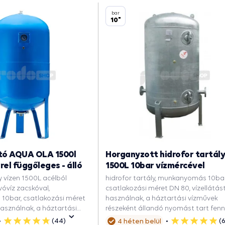
bar
10"
ó AQUA OLA 1500l
Horganyzott hidrofor tartál
l függőleges - álló
1500L 10bar vízmércével
y vízen 1500L acélból
hidrofor tartály, munkanyomás 10bar
vóvíz zacskóval,
csatlakozási méret DN 80, vízellátás
0bar, csatlakozási méret
használnak, a háztartási vízművek
 használnak, a háztartási
részeként állandó nyomást tart fenn
eként állandó nyomást tart
rendszerben, csökkenti a
(44)
(
4 héten belül
5
5