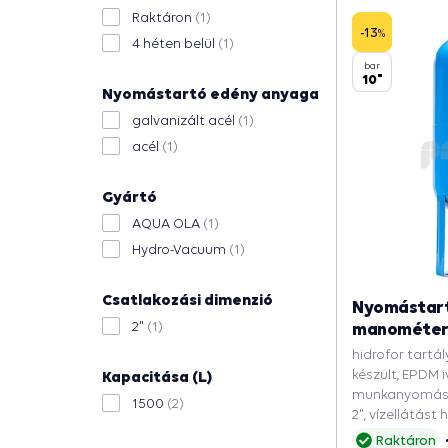
Raktáron
(1)
-13
%
4 héten belül
(1)
bar
10"
Nyomástartó edény anyaga
galvanizált acél
(1)
acél
(1)
Gyártó
AQUA OLA
(1)
Hydro-Vacuum
(1)
Csatlakozási dimenzió
Nyomástart
2"
(1)
manométerre
hidrofor tartál
készült, EPDM i
Kapacitása (L)
munkanyomás 1
1500
(2)
2", vízellátást
vízművek rész
Raktáron