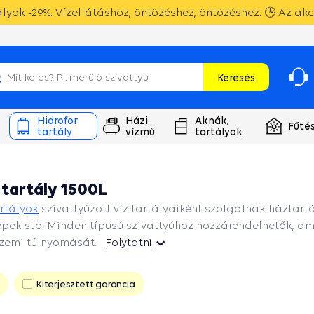
yok -29%. Vízellátáshoz, öntözéshez, öntözéshez. 🕒 Az akc
Keresés
Hidrofor
Házi
Aknák,
Fűté
tartály
vízmű
tartályok
 tartály 1500L
artályok
szivattyúzott víz tartályaiként szolgálnak háztartá
epek stb. Minden típusú szivattyúhoz hozzárendelhetők, a
zemi túlnyomását.
Folytatni
Kiterjesztett garancia