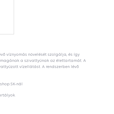
évő víznyomás növelését szolgálja, és így
t magának a szivattyúnak az élettartamát. A
attyúzott vízellátást. A rendszerben lévő
oshop.SK-nál
rtályok.