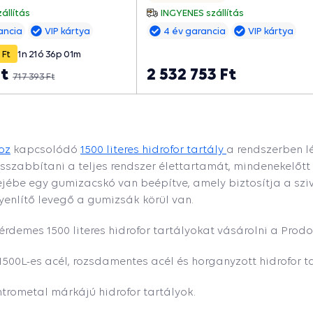
rben, csökkenti a
szivattyúindítások számát és
csillag
csillag
állítás
INGYENES szállítás
tások számát és
meghosszabbítja az élettartamát.
ancia
VIP kártya
4 év garancia
VIP kártya
ja az élettartamát.
 Ft
1
n
21
ó
36
p
00
m
Ft
2 532 753 Ft
717 393 Ft
oz
kapcsolódó
1500 literes hidrofor tartály
a rendszerben l
sszabbítani a teljes rendszer élettartamát, mindenekelőt
ejébe egy gumizacskó van beépítve, amely biztosítja a sziv
enlítő levegő a gumizsák körül van.
 érdemes 1500 literes hidrofor tartályokat vásárolni a Prod
500L-es acél, rozsdamentes acél és horganyzott hidrofor ta
trometal márkájú hidrofor tartályok.